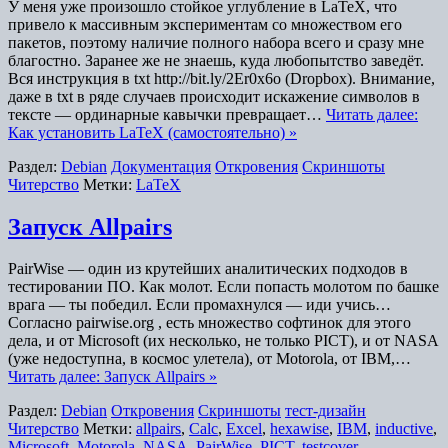
У меня уже произошло стойкое углубление в LaTeX, что
привело к массивным экспериментам со множеством его
пакетов, поэтому наличие полного набора всего и сразу мне
благостно. Заранее же не знаешь, куда любопытство заведёт.
Вся инструкция в txt http://bit.ly/2Er0x6o (Dropbox). Внимание,
даже в txt в ряде случаев происходит искажение символов в
тексте — ординарные кавычки превращает…
Читать далее:
Как установить LaTeX (самостоятельно) »
Раздел:
Debian
Документация
Откровения
Скриншоты
Читерство
Метки:
LaTeX
Запуск Allpairs
PairWise — один из крутейших аналитических подходов в
тестировании ПО. Как молот. Если попасть молотом по башке
врага — ты победил. Если промахнулся — иди учись…
Согласно pairwise.org , есть множество софтинок для этого
дела, и от Microsoft (их несколько, не только PICT), и от NASA
(уже недоступна, в космос улетела), от Motorola, от IBM,…
Читать далее: Запуск Allpairs »
Раздел:
Debian
Откровения
Скриншоты
тест-дизайн
Читерство
Метки:
allpairs
,
Calc
,
Excel
,
hexawise
,
IBM
,
inductive
,
Microsoft
,
Motorola
,
NASA
,
PairWise
,
PICT
,
testcover