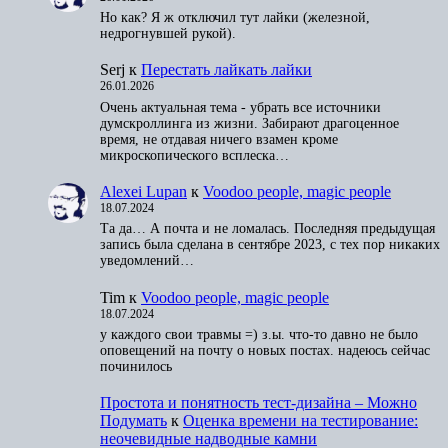
Но как? Я ж отключил тут лайки (железной,
недрогнувшей рукой).
Serj
к
Перестать лайкать лайки
26.01.2026
Очень актуальная тема - убрать все источники
думскроллинга из жизни. Забирают драгоценное
время, не отдавая ничего взамен кроме
микроскопического всплеска…
Alexei Lupan
к
Voodoo people, magic people
18.07.2024
Та да… А почта и не ломалась. Последняя предыдущая
запись была сделана в сентябре 2023, с тех пор никаких
уведомлений…
Tim
к
Voodoo people, magic people
18.07.2024
у каждого свои травмы =) з.ы. что-то давно не было
оповещений на почту о новых постах. надеюсь сейчас
починилось
Простота и понятность тест-дизайна – Можно
Подумать
к
Оценка времени на тестирование:
неочевидные надводные камни