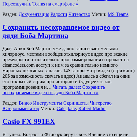
Переозвучить Teams на смартфоне »
Раздел:
Документация
Радости
Читерство
Метки:
MS Teams
Сохранить несохраняемое видео от
дяди Боба Мартина
Дядя Анкл Боб Мартин уже давно записывает местами
хилэриоус, местами вообщенотхилэриоус видео про всякие
премудрости относительно программирования и продаёт на
cleancoders.com доступ к ним за сравнительно немного
мировых нефтяных запасов: 14$ за просмотр видео (стриминг)
20$ за возможность скачать видео) Анадысь я сбегал на один
его открытый стрим про историю и будущее языков
программирования и…
Читать далее: Сохранить
несохраняемое видео от дяди Боба Мартина »
Раздел:
Видео
Инструменты
Скриншоты
Читерство
Юзероиммитатор
Метки:
Calc
,
kate
,
Robert Martin
Casio FX-991EX
Я тупею. Возраст и Фэйсбук берут своё. Внешне это ещё не