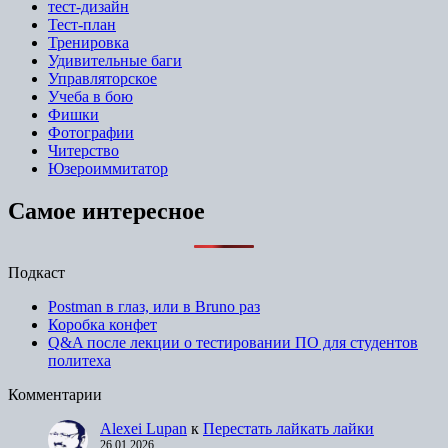
тест-дизайн
Тест-план
Тренировка
Удивительные баги
Управляторское
Учеба в бою
Фишки
Фотографии
Читерство
Юзероиммитатор
Самое интересное
Подкаст
Postman в глаз, или в Bruno раз
Коробка конфет
Q&A после лекции о тестировании ПО для студентов
политеха
Комментарии
Alexei Lupan
к
Перестать лайкать лайки
26.01.2026