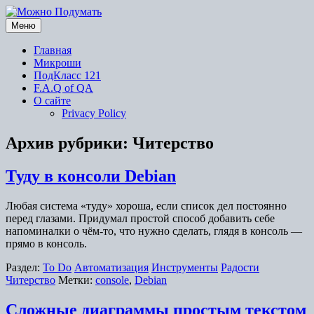
Перейти
к
Меню
содержимому
Главная
Микроши
ПодКласс 121
F.A.Q of QA
О сайте
Privacy Policy
Архив рубрики:
Читерство
Туду в консоли Debian
Любая система «туду» хороша, если список дел постоянно
перед глазами. Придумал простой способ добавить себе
напоминалки о чём-то, что нужно сделать, глядя в консоль —
прямо в консоль.
Раздел:
To Do
Автоматизация
Инструменты
Радости
Читерство
Метки:
console
,
Debian
Сложные диаграммы простым текстом