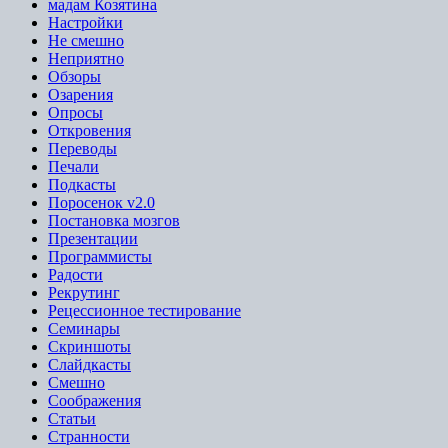
мадам Козятина
Настройки
Не смешно
Неприятно
Обзоры
Озарения
Опросы
Откровения
Переводы
Печали
Подкасты
Поросенок v2.0
Постановка мозгов
Презентации
Программисты
Радости
Рекрутинг
Рецессионное тестирование
Семинары
Скриншоты
Слайдкасты
Смешно
Соображения
Статьи
Странности