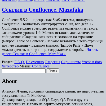
Ссылки в Confluence. Mazafaka
Confluence 5.5.2 — прекрасная SaaS-система, пользуюсь
ежедневно. Полностью интегрируется с Jira, все дела. В
Confluence можно грамотно разметить оглавления в тексте,
заголовками уровня 1-6. Можно вставить автоматически
собираемое «Содержание» всех заголовков на странице
(макрос ‘Table of Contents’). Можно вставлять в тело страницы
другую страницу, целиком (макрос ‘Include Page’). Даже
можно сделать на странице, содержимое которой…
Читать
далее: Ссылки в Confluence. Mazafaka »
Раздел:
F.A.Q.
Не смешно
Озарения
Скриншоты
Учеба в бою
Читерство
Метки:
Confluence
Найти:
About
Алексей Лупàн, головний спiвпрацювальник по підготувальні
тестувальників în Moldova.
Докладывал доклады на SQA Days, QA Fest и других
конференциях. Играю на баритон-укулеле лёгкий блюз,