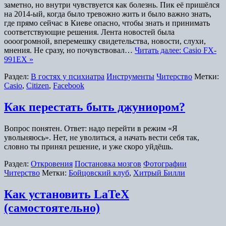
заметно, но внутри чувствуется как болезнь. Пик её пришёлся
на 2014-ый, когда было тревожно жить и было важно знать,
где прямо сейчас в Киеве опасно, чтобы знать и принимать
соответствующие решения. Лента новостей была
оооогромной, вперемешку свидетельства, новости, слухи,
мнения. Не сразу, но почувствовал…
Читать далее: Casio FX-
991EX »
Раздел:
В гостях у психиатра
Инструменты
Читерство
Метки:
Casio
,
Citizen
,
Facebook
Как перестать быть джуниором?
Вопрос понятен. Ответ: надо перейти в режим «Я
увольняюсь». Нет, не уволиться, а начать вести себя так,
словно ты принял решение, и уже скоро уйдёшь.
Раздел:
Откровения
Постановка мозгов
Фотографии
Читерство
Метки:
Бойцовский клуб
,
Хитрый Билли
Как установить LaTeX
(самостоятельно)