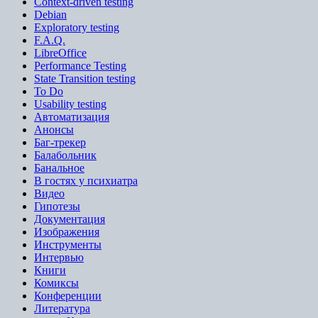
Context-driven testing
Debian
Exploratory testing
F.A.Q.
LibreOffice
Performance Testing
State Transition testing
To Do
Usability testing
Автоматизация
Анонсы
Баг-трекер
Балабольник
Банальное
В гостях у психиатра
Видео
Гипотезы
Документация
Изображения
Инструменты
Интервью
Книги
Комиксы
Конференции
Литература