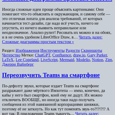
Иногда сложные идеи проще объяснять картинками: Они
помогают что-то объяснять и окружающим, и самому себе —
это отличная лопата для анализа требований, от которых
начинается тест-дизайн, где надо всё учесть, ничего не
упустить, из ничего выявить неправильное или
неоднозначное. Анализ рулит! Рисовать их можно и на обоях,
и в не очень удобном LibreOffice Draw, в…
Читать далее:
Сложные диаграммы простым текстом »
Раздел:
Изображения
Инструменты
Радости
Скриншоты
Читерство
Метки:
ChatGPT
,
Confluence
,
draw.io
,
Gary Parker
,
LaTeX
,
Lee Copeland
,
LiveScript
,
Mermaid
,
Modelio
,
Notion
,
Zim
,
Джерри Вайнберг
Переозвучить Teams на смартфоне
По-дефолту звуки, которые издает Teams на смартфоне
раздражают даже мëртвого Имхотепа — имхо, конечно, да
кабы у него был смартфон, коий ему не дадут. Их можно
отключить ВООБЩЕ, но иногда таки надо получать
сообщения из этой навязанной корпорациями шняжки,
поэтому еë не заткнуть. Но как тут поменять звук-то?!?!?!? А
вот так: В приложении Teams тыкнуть…
Читать далее: