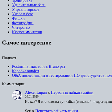
Тренировка
Удивительные баги
Управляторское
Учеба в бою
Фишки
Фотографии
Читерство
Юзероиммитатор
Самое интересное
Подкаст
Postman в глаз, или в Bruno раз
Коробка конфет
Q&A после лекции о тестировании ПО для студентов пол
Комментарии
Alexei Lupan
к
Перестать лайкать лайки
26.01.2026
Но как? Я ж отключил тут лайки (железной, недрогнувш
Serj
к
Перестать лайкать лайки