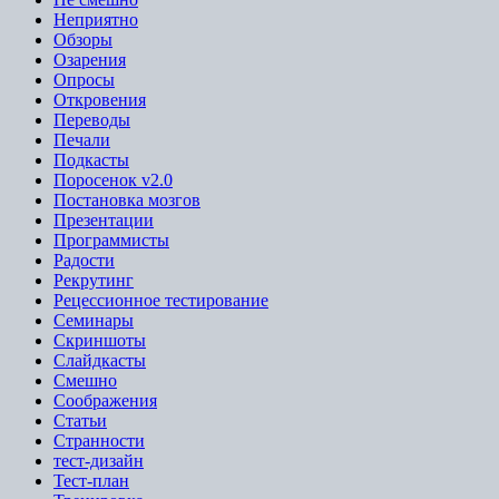
Неприятно
Обзоры
Озарения
Опросы
Откровения
Переводы
Печали
Подкасты
Поросенок v2.0
Постановка мозгов
Презентации
Программисты
Радости
Рекрутинг
Рецессионное тестирование
Семинары
Скриншоты
Слайдкасты
Смешно
Соображения
Статьи
Странности
тест-дизайн
Тест-план