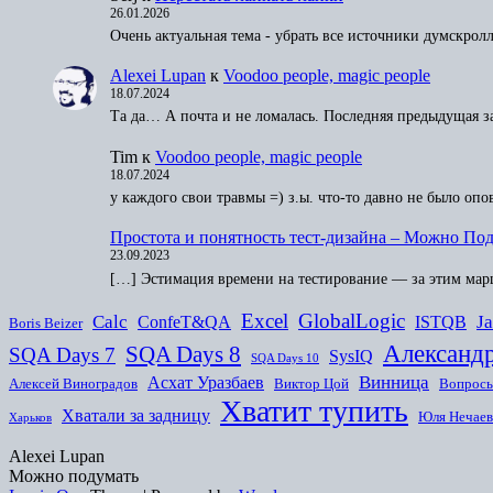
26.01.2026
Очень актуальная тема - убрать все источники думскро
Alexei Lupan
к
Voodoo people, magic people
18.07.2024
Та да… А почта и не ломалась. Последняя предыдущая з
Tim
к
Voodoo people, magic people
18.07.2024
у каждого свои травмы =) з.ы. что-то давно не было оп
Простота и понятность тест-дизайна – Можно По
23.09.2023
[…] Эстимация времени на тестирование — за этим мар
Excel
GlobalLogic
Calc
J
ConfeT&QA
ISTQB
Boris Beizer
Александ
SQA Days 8
SQA Days 7
SysIQ
SQA Days 10
Винница
Асхат Уразбаев
Алексей Виноградов
Виктор Цой
Вопросы
Хватит тупить
Хватали за задницу
Юля Нечаев
Харьков
Alexei Lupan
Можно подумать