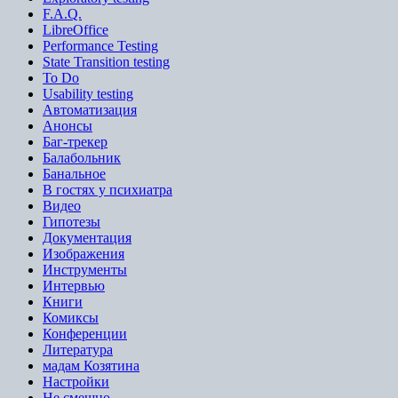
F.A.Q.
LibreOffice
Performance Testing
State Transition testing
To Do
Usability testing
Автоматизация
Анонсы
Баг-трекер
Балабольник
Банальное
В гостях у психиатра
Видео
Гипотезы
Документация
Изображения
Инструменты
Интервью
Книги
Комиксы
Конференции
Литература
мадам Козятина
Настройки
Не смешно