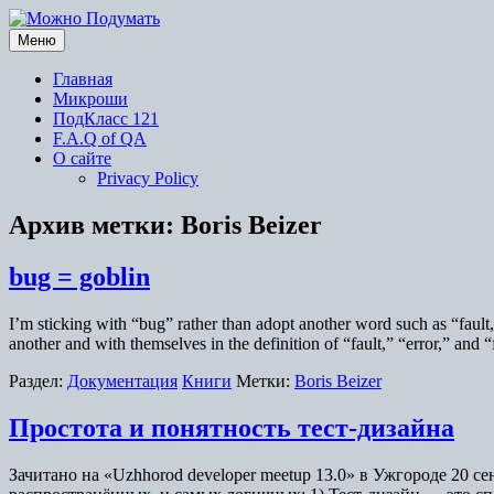
Перейти
к
Меню
содержимому
Главная
Микроши
ПодКласс 121
F.A.Q of QA
О сайте
Privacy Policy
Архив метки:
Boris Beizer
bug = goblin
I’m sticking with “bug” rather than adopt another word such as “fault
another and with themselves in the definition of “fault,” “error,” and
Раздел:
Документация
Книги
Метки:
Boris Beizer
Простота и понятность тест-дизайна
Зачитано на «Uzhhorod developer meetup 13.0» в Ужгороде 20 с