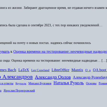
ллинга из жизни. Забирают драгоценное время, не отдавая ничего взамен
апись была сделана в сентябре 2023, с тех пор никаких уведомлений…
овещений на почту о новых постах. надеюсь сейчас починилось
думать
к
Оценка времени на тестирование: неочевидные надвод
ш сюда: Оценка времени на тестирование: неочевидные надводные… […
ames Bach
Mantis
LaTeX
LibreOffice
QA boot
Lee Copeland
O_o
р Александров
Александр Орлов
Александр Розенбау
Наталья Руколь
 и ответы
Михаил Булгаков
Основы
Роман
Крутость
а
Ярослав Пернеровский