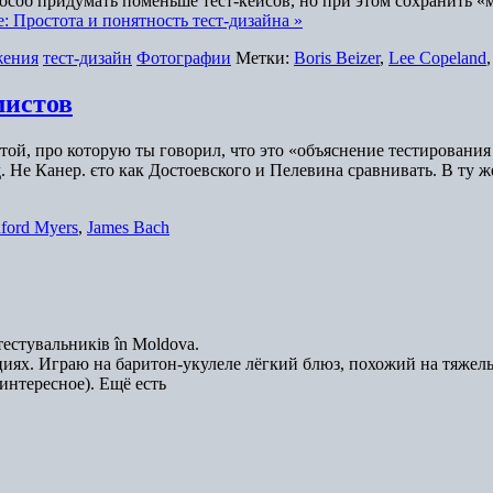
пособ придумать поменьше тест-кейсов, но при этом сохранить 
е: Простота и понятность тест-дизайна »
жения
тест-дизайн
Фотографии
Метки:
Boris Beizer
,
Lee Copeland
мистов
с той, про которую ты говорил, что это «объяснение тестирован
д. Не Канер. єто как Достоевского и Пелевина сравнивать. В ту
ford Myers
,
James Bach
естувальників în Moldova.
иях. Играю на баритон-укулеле лёгкий блюз, похожий на тяжел
интересное). Ещё есть