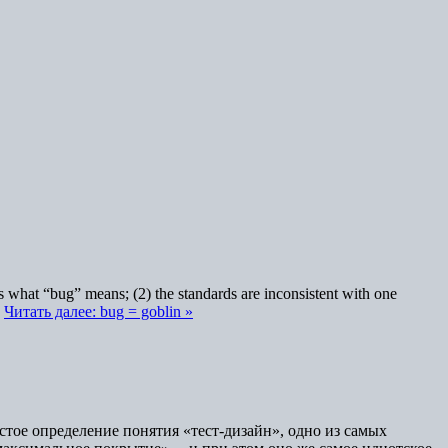
s what “bug” means; (2) the standards are inconsistent with one
…
Читать далее: bug = goblin »
остое определение понятия «тест-дизайн», одно из самых