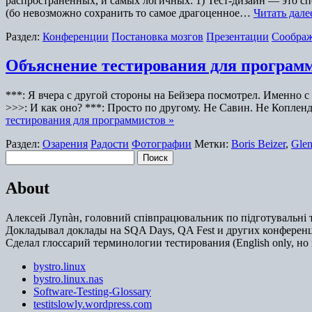
распространённых, и самых логичных: 1) Тест-дизайн — это с
(бо невозможно сохранить то самое драгоценное…
Читать дале
Раздел:
Конференции
Постановка мозгов
Презентации
Сообра
Объяснение тестирования для програм
***: Я вчера с другой стороны на Бейзера посмотрел. Именно 
>>>: И как оно? ***: Просто по другому. Не Савин. Не Коплен
тестирования для программистов »
Раздел:
Озарения
Радости
Фотографии
Метки:
Boris Beizer
,
Glen
Найти:
About
Алексей Лупàн, головний спiвпрацювальник по підготувальні т
Докладывал доклады на SQA Days, QA Fest и других конференц
Сделал глоссарий терминологии тестирования (English only, но 
bystro.linux
bystro.linux.nas
Software-Testing-Glossary
testitslowly.wordpress.com