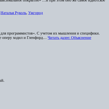
«максимальное покрытие» …и при этом оно же самое идиотское
,
Наталья Руколь
,
Ужгород
ия для программистов«. С учетом их мышления и специфики.
 же оперу ходил и Гленфорд…
Читать далее: Объяснение
ый.