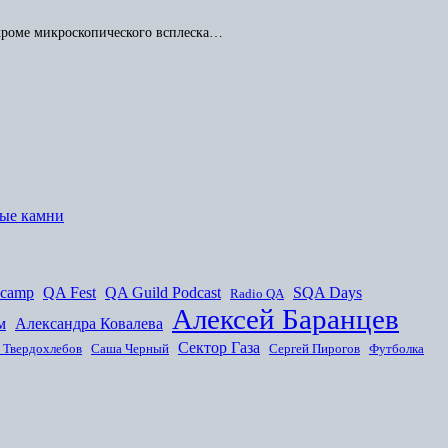
 кроме микроскопического всплеска…
ные камни
]
 camp
QA Fest
QA Guild Podcast
SQA Days
Radio QA
Алексей Баранцев
м
Александра Ковалева
Сектор Газа
 Твердохлебов
Саша Черный
Сергей Пирогов
Футболка