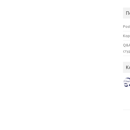
П
Pos
Кор
Q&A
сту
К