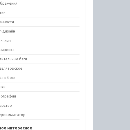
бражения
тьи
анности
т-дизайн
т-план
нировка
вительные баги
авляторское
ба в бою
шки
тографии
ерство
ероиммитатор
мое интересное