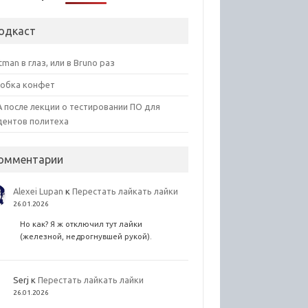
одкаст
tman в глаз, или в Bruno раз
обка конфет
 после лекции о тестировании ПО для
дентов политеха
омментарии
Alexei Lupan
к
Перестать лайкать лайки
26.01.2026
Но как? Я ж отключил тут лайки
(железной, недрогнувшей рукой).
Serj
к
Перестать лайкать лайки
26.01.2026