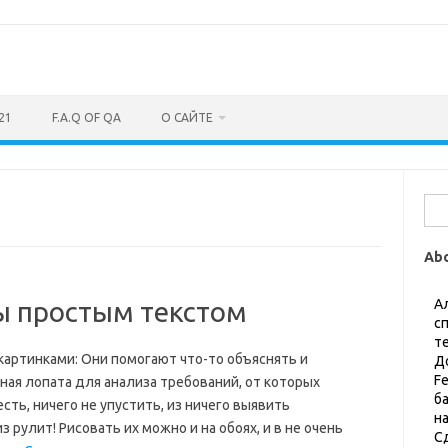
21
F.A.Q OF QA
О САЙТЕ
Най
Ab
 простым текстом
А
с
т
артинками: Они помогают что-то объяснять и
Д
F
ная лопата для анализа требований, от которых
б
есть, ничего не упустить, из ничего выявить
н
рулит! Рисовать их можно и на обоях, и в не очень
С