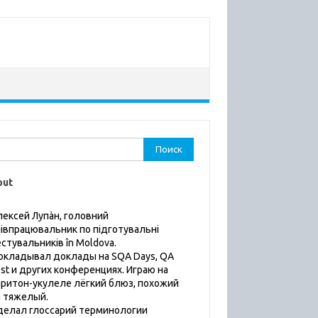
ти:
out
лексей Лупàн, головний
пiвпрацювальник по підготувальні
естувальників în Moldova.
окладывал доклады на SQA Days, QA
est и других конференциях. Играю на
аритон-укулеле лёгкий блюз, похожий
а тяжелый.
делал глоссарий терминологии