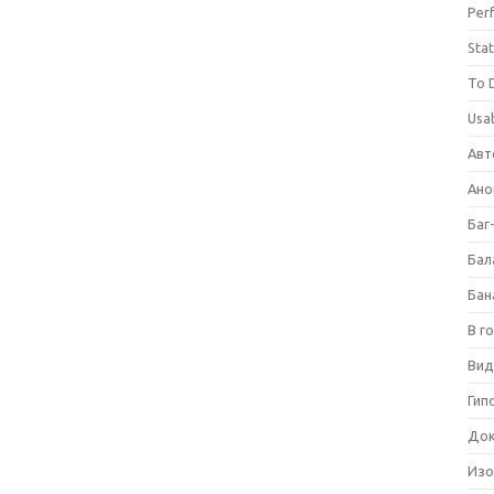
Per
Stat
To 
Usab
Авт
Ано
Баг
Бал
Бан
В г
Вид
Гип
Док
Изо