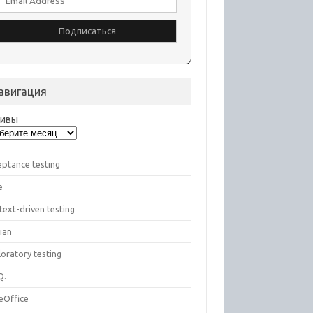
авигация
хивы
eptance testing
e
text-driven testing
ian
oratory testing
Q.
eOffice