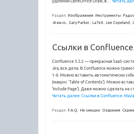
удобном LibreOffice Draw, в…
Читать да
Раздел:
Изображения
Инструменты
Радо
draw.io
,
Gary Parker
,
LaTeX
,
Lee Copeland
,
Ссылки в Confluence
Confluence 5.5.2 — прекрасная SaaS-сис
Jira, все дела. В Confluence можно грам
1-6. Можно вставить автоматически соб
(макрос ‘Table of Contents’). Можно вст
‘Include Page’). Даже можно сделать на
Читать далее: Ссылки в Confluence. Maza
Раздел:
F.A.Q.
Не смешно
Озарения
Скри