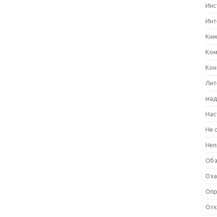
Инс
Инт
Кни
Ком
Кон
Лит
мад
Нас
Не 
Неп
Об
Оза
Оп
Отк