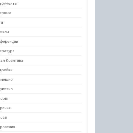
трументы
ервью
ги
иксы
ференции
ература
ам Козятина
тройки
смешно
риятно
зоры
рения
росы
ровения