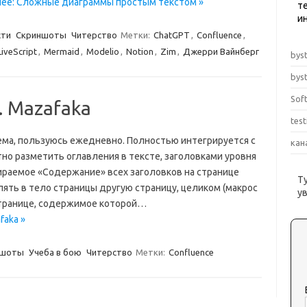
лее: Сложные диаграммы простым текстом »
те
и
сти
Скриншоты
Читерство
Метки:
ChatGPT
,
Confluence
,
LiveScript
,
Mermaid
,
Modelio
,
Notion
,
Zim
,
Джерри Вайнберг
byst
byst
Sof
. Mazafaka
tes
тема, пользуюсь ежедневно. Полностью интегрируется с
кан
отно разметить оглавления в тексте, заголовками уровня
ираемое «Содержание» всех заголовков на странице
Т
авлять в тело страницы другую страницу, целиком (макрос
у
 странице, содержимое которой…
faka »
ншоты
Учеба в бою
Читерство
Метки:
Confluence