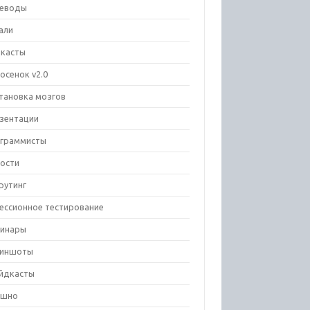
еводы
али
касты
осенок v2.0
тановка мозгов
зентации
граммисты
ости
рутинг
ессионное тестирование
инары
риншоты
йдкасты
ешно