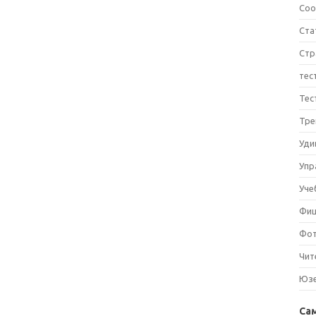
Соо
Ста
Стр
тес
Тес
Тре
Уди
Упр
Уче
Фи
Фо
Чит
Юз
Са