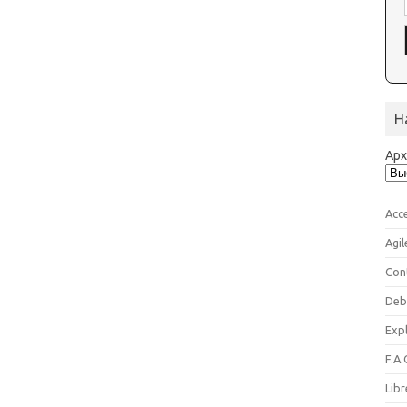
Н
Ар
Acc
Agil
Con
Deb
Expl
F.A.
Libr