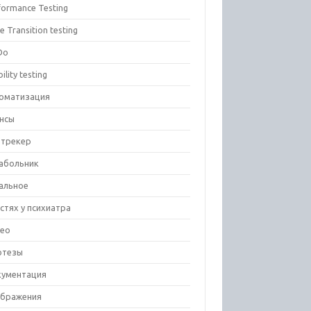
formance Testing
e Transition testing
Do
ility testing
оматизация
нсы
-трекер
абольник
альное
остях у психиатра
ео
отезы
ументация
бражения