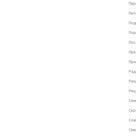
Пер
Печ
Под
Пор
Пос
Пре
Про
Рад
Рек
Рец
Сем
Ск
Сла
См