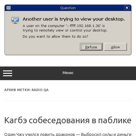
Перейти
к
содержимому
Меню
АРХИВ МЕТКИ:
RADIO QA
Кагбэ собеседования в паблике
Один Чжу учился ловить драконов — Выбросил силы и деньги