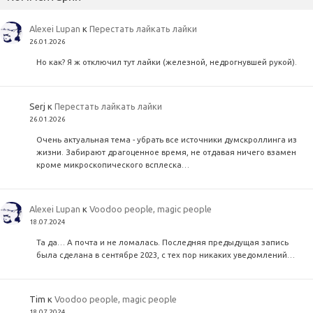
Alexei Lupan
к
Перестать лайкать лайки
26.01.2026
Но как? Я ж отключил тут лайки (железной, недрогнувшей рукой).
Serj
к
Перестать лайкать лайки
26.01.2026
Очень актуальная тема - убрать все источники думскроллинга из
жизни. Забирают драгоценное время, не отдавая ничего взамен
кроме микроскопического всплеска…
Alexei Lupan
к
Voodoo people, magic people
18.07.2024
Та да… А почта и не ломалась. Последняя предыдущая запись
была сделана в сентябре 2023, с тех пор никаких уведомлений…
Tim
к
Voodoo people, magic people
18.07.2024