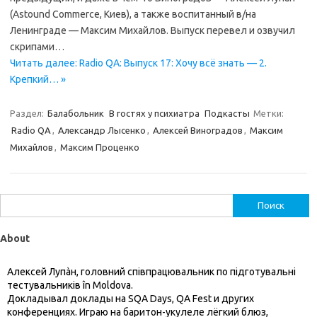
(Astound Commerce, Киев), а также воспитанный в/на
Ленинграде — Максим Михайлов. Выпуск перевел и озвучил
скрипами…
Читать далее: Radio QA: Выпуск 17: Хочу всё знать — 2.
Крепкий… »
Раздел:
Балабольник
В гостях у психиатра
Подкасты
Метки:
Radio QA
,
Александр Лысенко
,
Алексей Виноградов
,
Максим
Михайлов
,
Максим Проценко
Найти:
About
Алексей Лупàн, головний спiвпрацювальник по підготувальні
тестувальників în Moldova.
Докладывал доклады на SQA Days, QA Fest и других
конференциях. Играю на баритон-укулеле лёгкий блюз,