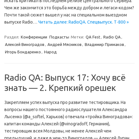
искать критикал в последнем релизе Центрального Сервера.
Чем же закончится это борьба между добром и легаси-кодом?
Почти такой сюжет вышел у нас на специальном выездном
выпуске Radio…
Читать далее: RadioQA. Спецвыпуск. Т-800 »
Раздел:
Конференции
Подкасты
Метки:
QA Fest
,
Radio QA
,
Алексей Виноградов
,
Андрей Мясников
,
Владимир Примаков
,
Игорь Бондаренко
,
Народ
Radio QA: Выпуск 17: Хочу всё
знать — 2. Крепкий орешек
Закрепляем успех выпуска про развитие тестировщика. На
вопросы нашего постоянного радиослушателя Александра
Лысенко (@a_softel, Харьков) отвечала «тройка Виноградова»:
капитан команды Алексей (@vinogradoff, Германия),
тестировщик всея Молдовы, не менее Алексей чем
предыдущий, и даже в чем-то Виноградов — Алексей Лупан