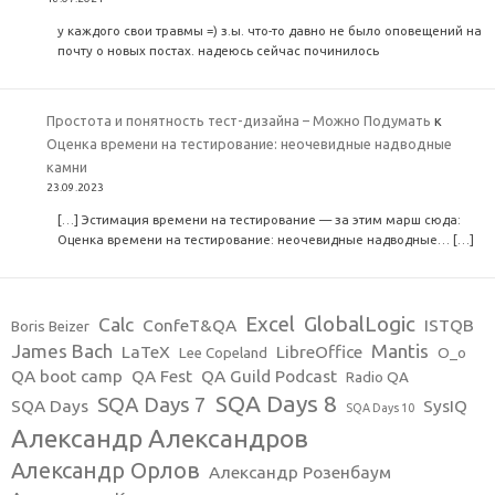
у каждого свои травмы =) з.ы. что-то давно не было оповещений на
почту о новых постах. надеюсь сейчас починилось
Простота и понятность тест-дизайна – Можно Подумать
к
Оценка времени на тестирование: неочевидные надводные
камни
23.09.2023
[…] Эстимация времени на тестирование — за этим марш сюда:
Оценка времени на тестирование: неочевидные надводные… […]
Excel
GlobalLogic
Calc
ConfeT&QA
ISTQB
Boris Beizer
James Bach
Mantis
LaTeX
LibreOffice
Lee Copeland
O_o
QA boot camp
QA Fest
QA Guild Podcast
Radio QA
SQA Days 8
SQA Days 7
SQA Days
SysIQ
SQA Days 10
Александр Александров
Александр Орлов
Александр Розенбаум