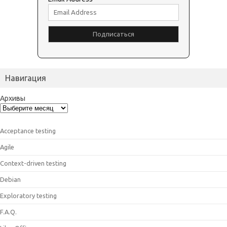
Навигация
Архивы
Acceptance testing
Agile
Context-driven testing
Debian
Exploratory testing
F.A.Q.