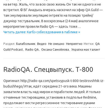
на ветер. Жаль, что за всю свою жизнь Он так ни одного и не
встретил. © БГ Анадысь вчерась наскочил на эфир QA Guild —
там эмулировали эмуляцию інтрев’ю на позицію трейні/
джуніор тестувальник. В воскресенье (24 мая) аналогичное
мероприятие провели Radio QA — здесь тоже…
Читать далее: Кагбэ собеседования в паблике »
Раздел:
Балабольник
Видео
Не смешно
Неприятно
Метки:
QA
Guild Podcast
,
Radio QA
,
Оксана Самойлова
,
Україна має талант
RadioQA. Спецвыпуск. Т-800
Оригинал: http://radio-qa.com/spetsvypusk-t-800-testirovshhik-iz-
budushhego/ Итак, идёт середина 21-ого века. Машины
захватили власть над миром и поработили людей. И только
отчаянные тестировщики, установив в подполье Redmine,
продолжают вести регрессионное тестирование руками