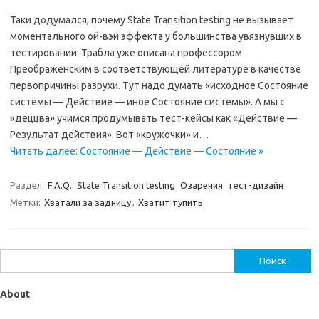
Таки додумался, почему State Transition testing не вызывает
моментального ой-вэй эффекта у большинства увязнувших в
тестировании. Трабла уже описана профессором
Преображенским в соответствующей литературе в качестве
первопричины разрухи. Тут надо думать «исходное Состояние
системы — Действие — иное Состояние системы». А мы с
«деццва» учимся продумывать тест-кейсы как «Действие —
Результат действия». Вот «кружочки» и…
Читать далее: Состояние — Действие — Состояние »
Раздел:
F.A.Q.
State Transition testing
Озарения
тест-дизайн
Метки:
Хватали за задницу
,
Хватит тупить
Найти:
About