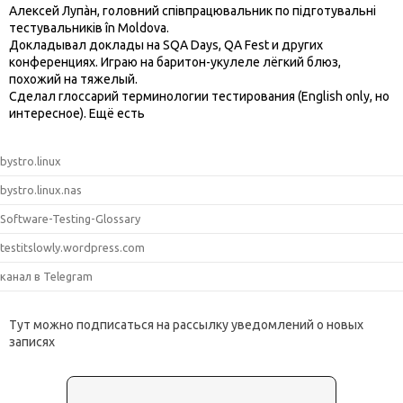
Алексей Лупàн, головний спiвпрацювальник по підготувальні
тестувальників în Moldova.
Докладывал доклады на SQA Days, QA Fest и других
конференциях. Играю на баритон-укулеле лёгкий блюз,
похожий на тяжелый.
Сделал глоссарий терминологии тестирования (English only, но
интересное). Ещё есть
bystro.linux
bystro.linux.nas
Software-Testing-Glossary
testitslowly.wordpress.com
канал в Telegram
Тут можно подписаться на рассылку уведомлений о новых
записях