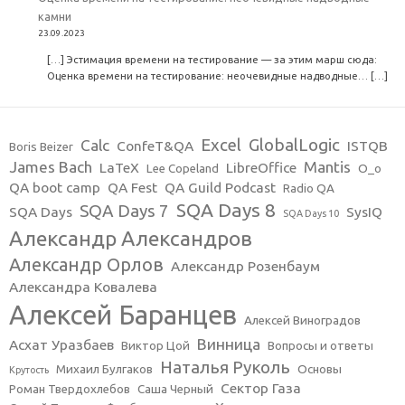
камни
23.09.2023
[…] Эстимация времени на тестирование — за этим марш сюда:
Оценка времени на тестирование: неочевидные надводные… […]
Excel
GlobalLogic
Calc
ConfeT&QA
ISTQB
Boris Beizer
James Bach
Mantis
LaTeX
LibreOffice
Lee Copeland
O_o
QA boot camp
QA Fest
QA Guild Podcast
Radio QA
SQA Days 8
SQA Days 7
SQA Days
SysIQ
SQA Days 10
Александр Александров
Александр Орлов
Александр Розенбаум
Александра Ковалева
Алексей Баранцев
Алексей Виноградов
Винница
Асхат Уразбаев
Виктор Цой
Вопросы и ответы
Наталья Руколь
Михаил Булгаков
Основы
Крутость
Сектор Газа
Роман Твердохлебов
Саша Черный