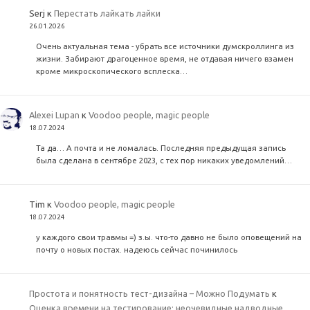
Serj
к
Перестать лайкать лайки
26.01.2026
Очень актуальная тема - убрать все источники думскроллинга из
жизни. Забирают драгоценное время, не отдавая ничего взамен
кроме микроскопического всплеска…
Alexei Lupan
к
Voodoo people, magic people
18.07.2024
Та да… А почта и не ломалась. Последняя предыдущая запись
была сделана в сентябре 2023, с тех пор никаких уведомлений…
Tim
к
Voodoo people, magic people
18.07.2024
у каждого свои травмы =) з.ы. что-то давно не было оповещений на
почту о новых постах. надеюсь сейчас починилось
Простота и понятность тест-дизайна – Можно Подумать
к
Оценка времени на тестирование: неочевидные надводные