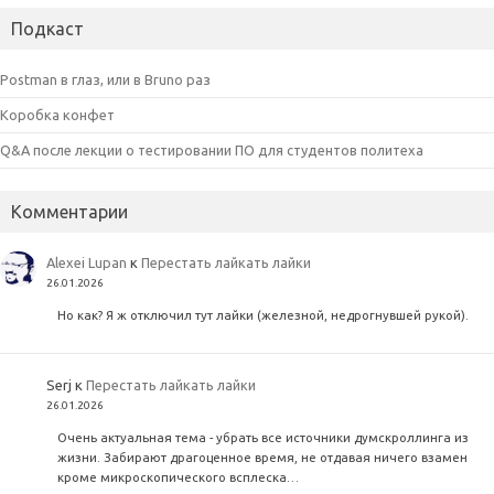
Подкаст
Postman в глаз, или в Bruno раз
Коробка конфет
Q&A после лекции о тестировании ПО для студентов политеха
Комментарии
Alexei Lupan
к
Перестать лайкать лайки
26.01.2026
Но как? Я ж отключил тут лайки (железной, недрогнувшей рукой).
Serj
к
Перестать лайкать лайки
26.01.2026
Очень актуальная тема - убрать все источники думскроллинга из
жизни. Забирают драгоценное время, не отдавая ничего взамен
кроме микроскопического всплеска…