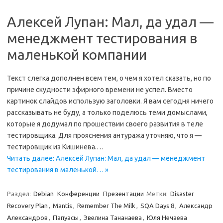
Алексей Лупан: Мал, да удал —
менеджмент тестирования в
маленькой компании
Текст слегка дополнен всем тем, о чем я хотел сказать, но по
причине скудности эфирного времени не успел. Вместо
картинок слайдов использую заголовки. Я вам сегодня ничего
рассказывать не буду, а только поделюсь теми домыслами,
которые я додумал по прошествии своего развития в теле
тестировщика. Для прояснения антуража уточняю, что я —
тестировщик из Кишинева.…
Читать далее: Алексей Лупан: Мал, да удал — менеджмент
тестирования в маленькой… »
Раздел:
Debian
Конференции
Презентации
Метки:
Disaster
Recovery Plan
,
Mantis
,
Remember The Milk
,
SQA Days 8
,
Александр
Александров
,
Папуасы
,
Эвелина Тананаева
,
Юля Нечаева