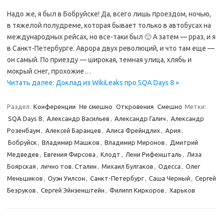
Надо же, я был в Бобруйске! Да, всего лишь проездом, ночью,
в тяжелой полудреме, которая бывает только в автобусах на
международных рейсах, но все-таки был 🙂 А затем — рраз, и я
в Санкт-Петербурге. Аврора двух революций, и что там еще —
он самый. По приезду — широкая, темная улица, хлябь и
мокрый снег, прохожие…
Читать далее: Доклад из WikiLeaks про SQA Days 8 »
Раздел:
Конференции
Не смешно
Откровения
Смешно
Метки:
SQA Days 8
,
Александр Васильев
,
Александр Галич
,
Александр
Розенбаум
,
Алексей Баранцев
,
Алиса Фрейндлих
,
Ария
,
Бобруйск
,
Владимир Машков
,
Владимир Миронов
,
Дмитрий
Медведев
,
Евгения Фирсова
,
Клодт
,
Лени Рифеншталь
,
Лиза
Боярская
,
лично тов. Сталин
,
Михаил Булгаков
,
Одесса
,
Олег
Меньшиков
,
Оуэн Уилсон
,
Санкт-Петербург
,
Саша Черный
,
Сергей
Безруков
,
Сергей Эйнзенштейн
,
Филипп Киркоров
,
Харьков