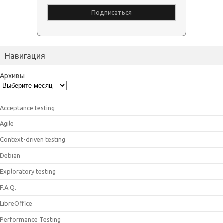
Навигация
Архивы
Acceptance testing
Agile
Context-driven testing
Debian
Exploratory testing
F.A.Q.
LibreOffice
Performance Testing