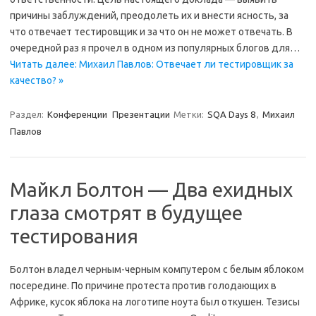
причины заблуждений, преодолеть их и внести ясность, за
что отвечает тестировщик и за что он не может отвечать. В
очередной раз я прочел в одном из популярных блогов для…
Читать далее: Михаил Павлов: Отвечает ли тестировщик за
качество? »
Раздел:
Конференции
Презентации
Метки:
SQA Days 8
,
Михаил
Павлов
Майкл Болтон — Два ехидных
глаза смотрят в будущее
тестирования
Болтон владел черным-черным компутером с белым яблоком
посередине. По причине протеста против голодающих в
Африке, кусок яблока на логотипе ноута был откушен. Тезисы