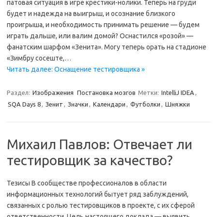
патовая ситуация в игре крестики-нолики. Теперь на груди
будет и надежда на выигрыш, и осознание близкого
проигрыша, и необходимость принимать решение — будем
играть дальше, или валим домой? Оснастился «розой» —
фанатским шарфом «Зенита». Могу теперь орать на стадионе
«Зимбру сосеште,…
Читать далее: Оснащение тестировщика »
Раздел:
Изображения
Постановка мозгов
Метки:
IntelliJ IDEA
,
SQA Days 8
,
Зенит
,
Значки
,
Календари
,
Футболки
,
Шняжки
Михаил Павлов: Отвечает ли
тестировщик за качество?
Тезисы В сообществе профессионалов в области
информационных технологий бытует ряд заблуждений,
связанных с ролью тестировщиков в проекте, с их сферой
ответственности. Цель настоящего доклада — выявить