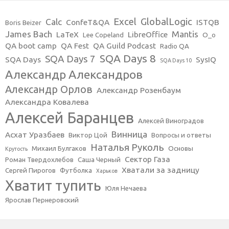
Excel
GlobalLogic
Calc
ConfeT&QA
ISTQB
Boris Beizer
James Bach
Mantis
LaTeX
LibreOffice
Lee Copeland
O_o
QA boot camp
QA Fest
QA Guild Podcast
Radio QA
SQA Days 8
SQA Days 7
SQA Days
SysIQ
SQA Days 10
Александр Александров
Александр Орлов
Александр Розенбаум
Александра Ковалева
Алексей Баранцев
Алексей Виноградов
Винница
Асхат Уразбаев
Виктор Цой
Вопросы и ответы
Наталья Руколь
Михаил Булгаков
Основы
Крутость
Сектор Газа
Роман Твердохлебов
Саша Черный
Хватали за задницу
Сергей Пирогов
Футболка
Харьков
Хватит тупить
Юля Нечаева
Ярослав Пернеровский