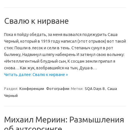
Свалю к нирване
Пока я пойду обедать, за меня вызвался подежурить Саша
Черный, который в 1919 году написал (этот отрывок) вот такой
стих: Пошли в лесок и сели в тень. Степаныч сунул в рот
былинку, Надвинул шляпу набекрень И затянул свою волынку:
«Интеллигентный блудный сын, К сосцам земли припал я
снова… Как жук, взобравшийся на тын, Душа в…
Читать далее: Свалю к нирване »
Раздел:
Конференции
Фотографии
Метки:
SQA Days 8
,
Саша
Черный
Михаил Мериин: Размышления
об аутсорсинге