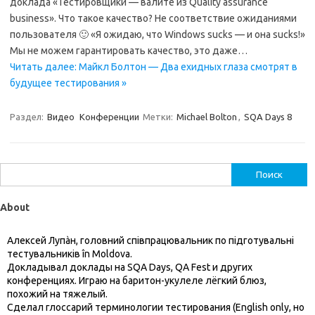
доклада «Тестировщики — валите из Quality assurance
business». Что такое качество? Не соответствие ожиданиями
пользователя 🙂 «Я ожидаю, что Windows sucks — и она sucks!»
Мы не можем гарантировать качество, это даже…
Читать далее: Майкл Болтон — Два ехидных глаза смотрят в
будущее тестирования »
Раздел:
Видео
Конференции
Метки:
Michael Bolton
,
SQA Days 8
Найти:
About
Алексей Лупàн, головний спiвпрацювальник по підготувальні
тестувальників în Moldova.
Докладывал доклады на SQA Days, QA Fest и других
конференциях. Играю на баритон-укулеле лёгкий блюз,
похожий на тяжелый.
Сделал глоссарий терминологии тестирования (English only, но