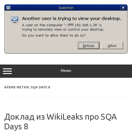
Перейти
к
содержимому
Меню
АРХИВ МЕТКИ:
SQA DAYS 8
Доклад из WikiLeaks про SQA
Days 8