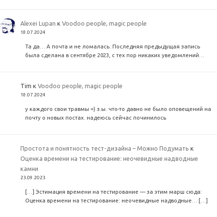
Alexei Lupan
к
Voodoo people, magic people
18.07.2024
Та да… А почта и не ломалась. Последняя предыдущая запись
была сделана в сентябре 2023, с тех пор никаких уведомлений…
Tim
к
Voodoo people, magic people
18.07.2024
у каждого свои травмы =) з.ы. что-то давно не было оповещений на
почту о новых постах. надеюсь сейчас починилось
Простота и понятность тест-дизайна – Можно Подумать
к
Оценка времени на тестирование: неочевидные надводные
камни
23.09.2023
[…] Эстимация времени на тестирование — за этим марш сюда:
Оценка времени на тестирование: неочевидные надводные… […]