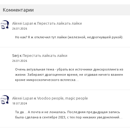
Комментарии
Alexei Lupan
к
Перестать лайкать лайки
26.01.2026
Но как? Я ж отключил тут лайки (железной, недрогнувшей рукой).
Serj
к
Перестать лайкать лайки
26.01.2026
Очень актуальная тема - убрать все источники думскроллинга из
жизни. Забирают драгоценное время, не отдавая ничего взамен
кроме микроскопического всплеска…
Alexei Lupan
к
Voodoo people, magic people
18.07.2024
Та да… А почта и не ломалась. Последняя предыдущая запись
была сделана в сентябре 2023, с тех пор никаких уведомлений…