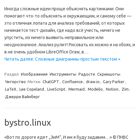
Иногда сложные идеи проще объяснять картинками: Они
помогают что-то объяснять и окружающим, и самому себе —
это отличная лопата для анализа требований, от которых
начинается тест-дизайн, где надо всё учесть, ничего не
упустить, из ничего выявить неправильное или
неоднозначное. Анализ рулит! Рисовать их можно и на обоях, и
в не очень удобном LibreOffice Draw, в…
Читать далее: Сложные диаграммы простым текстом »
Раздел:
Изображения
Инструменты
Радости
Скриншоты
Читерство
Метки:
ChatGPT
,
Confluence
,
draw.io
,
Gary Parker
,
LaTeX
,
Lee Copeland
,
LiveScript
,
Mermaid
,
Modelio
,
Notion
,
Zim
,
Джерри Вайнберг
bystro.linux
«Вот по дороге едет „ЗиМ”, И им я буду задавим…» © ПНВС