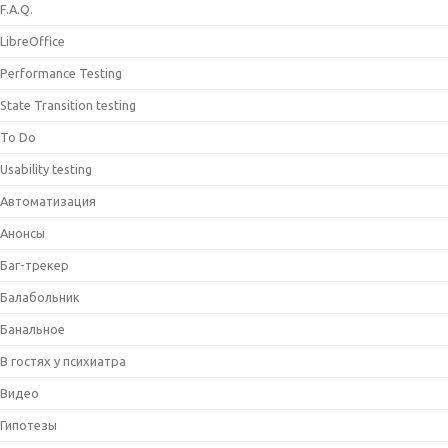
F.A.Q.
LibreOffice
Performance Testing
State Transition testing
To Do
Usability testing
Автоматизация
Анонсы
Баг-трекер
Балабольник
Банальное
В гостях у психиатра
Видео
Гипотезы