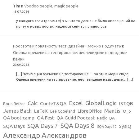
Tim
к
Voodoo people, magic people
18.07.2024
у каждого свои травмы =) з.ы. что-то давно не было оповещений на
почту о новых постах. надеюсь сейчас починилось
Простота и понятность тест-дизайна – Можно Подумать
к
Оценка времени на тестирование: неочевидные надводные
камни
23.09.2023
[…] Эстимация времени на тестирование — за этим марш сюда:
Оценка времени на тестирование: неочевидные надводные… […]
Excel
GlobalLogic
Calc
ConfeT&QA
ISTQB
Boris Beizer
James Bach
Mantis
LaTeX
LibreOffice
Lee Copeland
O_o
QA boot camp
QA Fest
QA Guild Podcast
Radio QA
SQA Days 8
SQA Days 7
SQA Days
SysIQ
SQA Days 10
Александр Александров