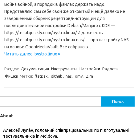
Война войной, а порядок в файлах держать надо.
Представляю сам себе свой же открытый и ещё далеко не
завершённый сборник рецептов/инструкций для
последовательной настройки Debian/Manjaro c KDE —
https://testitquickly.com/bystro.linux/ И даже есть
https://testitquickly.com/bystro.linux.nas/ — про настройку NAS
на основе OpenMediaVault. Всё собрано в…
Читать далее: bystro.linux »
Раздел:
Документация
Инструменты
Настройки
Радости
Фишки
Метки:
flatpak
,
github
,
nas
,
omv
,
Zim
Найти:
About
Алексей Лупàн, головний спiвпрацювальник по підготувальні
тестувальників în Moldova.