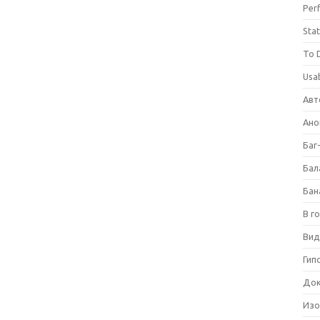
Per
Stat
To 
Usab
Авт
Ано
Баг
Бал
Бан
В г
Вид
Гип
Док
Изо