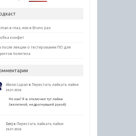
одкаст
tman в глаз, или в Bruno раз
обка конфет
 после лекции о тестировании ПО для
дентов политеха
омментарии
Alexei Lupan
к
Перестать лайкать лайки
26.01.2026
Но как? Я ж отключил тут лайки
(железной, недрогнувшей рукой).
Serj
к
Перестать лайкать лайки
26.01.2026