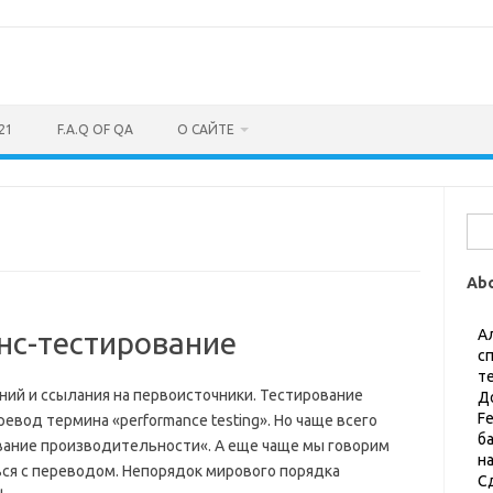
21
F.A.Q OF QA
О САЙТЕ
Най
Ab
нс-тестирование
А
с
т
ений и ссылания на первоисточники. Тестирование
Д
F
вод термина «performance testing». Но чаще всего
б
вание производительности«. А еще чаще мы говорим
н
ься с переводом. Непорядок мирового порядка
С