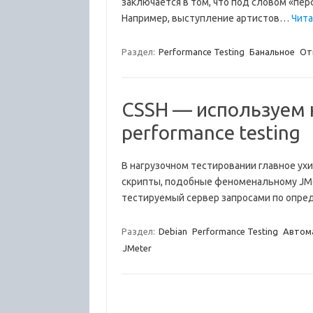
заключается в том, что под словом «пер
Например, выступление артистов…
Чита
Раздел:
Performance Testing
Банальное
От
CSSH — используем 
performance testing
В нагрузочном тестировании главное ух
скрипты, подобные феноменальному JMet
тестируемый сервер запросами по опре
Раздел:
Debian
Performance Testing
Автом
JMeter