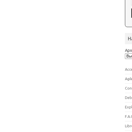
Н
Ар
Acc
Agil
Con
Deb
Expl
F.A.
Libr