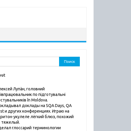
ти:
out
лексей Лупàн, головний
пiвпрацювальник по підготувальні
естувальників în Moldova.
окладывал доклады на SQA Days, QA
est и других конференциях. Играю на
аритон-укулеле лёгкий блюз, похожий
а тяжелый.
делал глоссарий терминологии