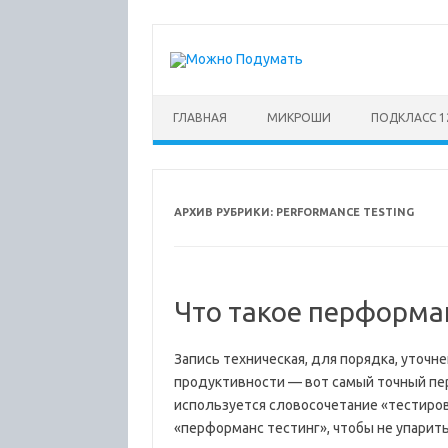
Перейти
к
содержимому
ГЛАВНАЯ
МИКРОШИ
ПОДКЛАСС 1
АРХИВ РУБРИКИ:
PERFORMANCE TESTING
Что такое перформа
Запись техническая, для порядка, уточн
продуктивности — вот самый точный пере
используется словосочетание «тестиро
«перформанс тестинг», чтобы не упарит