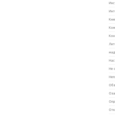
Инс
Инт
Кни
Ком
Кон
Лит
мад
Нас
Не 
Неп
Об
Оза
Оп
Отк