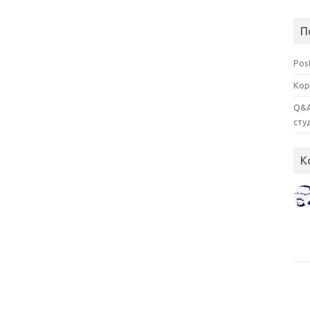
П
Pos
Кор
Q&A
сту
К