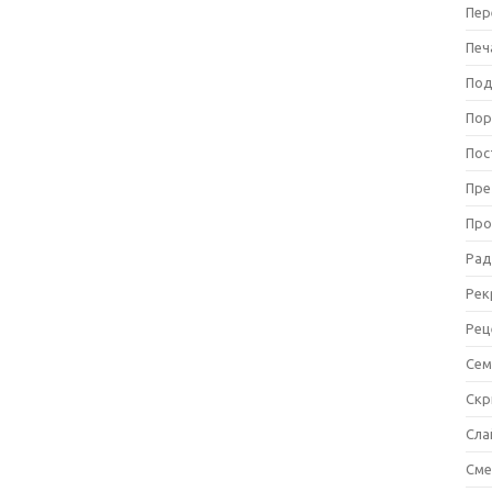
Пер
Печ
Под
Пор
Пос
Пре
Про
Рад
Рек
Рец
Сем
Ск
Сла
См