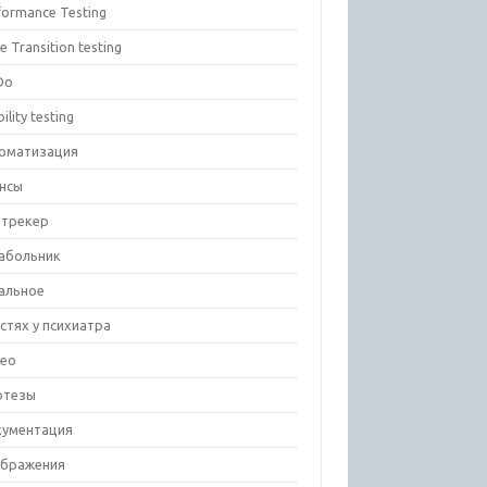
formance Testing
e Transition testing
Do
ility testing
оматизация
нсы
-трекер
абольник
альное
остях у психиатра
ео
отезы
ументация
бражения