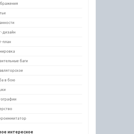
бражения
тьи
анности
т-дизайн
т-план
нировка
вительные баги
авляторское
ба в бою
шки
тографии
ерство
ероиммитатор
мое интересное