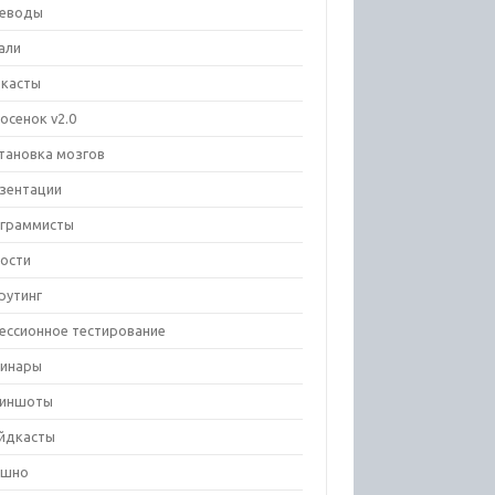
еводы
али
касты
осенок v2.0
тановка мозгов
зентации
граммисты
ости
рутинг
ессионное тестирование
инары
риншоты
йдкасты
ешно