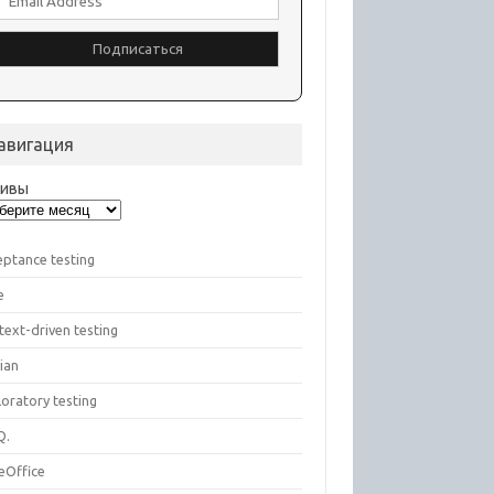
авигация
хивы
eptance testing
e
text-driven testing
ian
oratory testing
Q.
eOffice