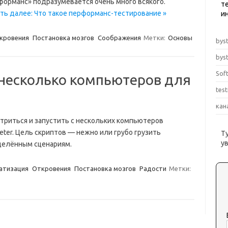
форманс» подразумевается очень много всякого.
те
ть далее: Что такое перформанс-тестирование »
и
кровения
Постановка мозгов
Соображения
Метки:
Основы
byst
byst
Sof
несколько компьютеров для
tes
кан
итриться и запустить с нескольких компьютеров
er. Цель скриптов — нежно или грубо грузить
Т
у
делённым сценариям.
атизация
Откровения
Постановка мозгов
Радости
Метки: