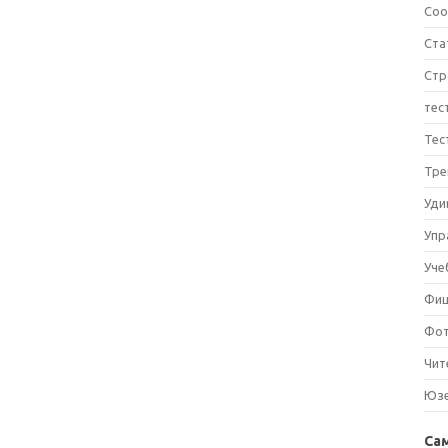
Соо
Ста
Стр
тес
Тес
Тре
Уди
Упр
Уче
Фи
Фо
Чит
Юз
Са