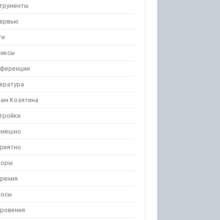
трументы
ервью
ги
иксы
ференции
ература
ам Козятина
тройки
смешно
риятно
зоры
рения
росы
ровения