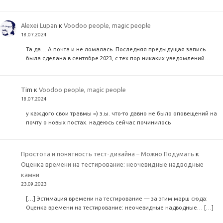
Alexei Lupan
к
Voodoo people, magic people
18.07.2024
Та да… А почта и не ломалась. Последняя предыдущая запись
была сделана в сентябре 2023, с тех пор никаких уведомлений…
Tim
к
Voodoo people, magic people
18.07.2024
у каждого свои травмы =) з.ы. что-то давно не было оповещений на
почту о новых постах. надеюсь сейчас починилось
Простота и понятность тест-дизайна – Можно Подумать
к
Оценка времени на тестирование: неочевидные надводные
камни
23.09.2023
[…] Эстимация времени на тестирование — за этим марш сюда:
Оценка времени на тестирование: неочевидные надводные… […]