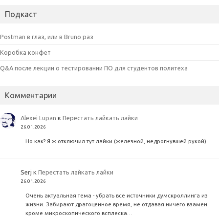
Подкаст
Postman в глаз, или в Bruno раз
Коробка конфет
Q&A после лекции о тестировании ПО для студентов политеха
Комментарии
Alexei Lupan
к
Перестать лайкать лайки
26.01.2026
Но как? Я ж отключил тут лайки (железной, недрогнувшей рукой).
Serj
к
Перестать лайкать лайки
26.01.2026
Очень актуальная тема - убрать все источники думскроллинга из
жизни. Забирают драгоценное время, не отдавая ничего взамен
кроме микроскопического всплеска…