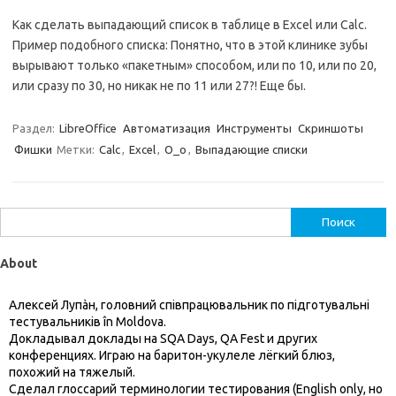
Как сделать выпадающий список в таблице в Excel или Calc.
Пример подобного списка: Понятно, что в этой клинике зубы
вырывают только «пакетным» способом, или по 10, или по 20,
или сразу по 30, но никак не по 11 или 27?! Еще бы.
Раздел:
LibreOffice
Автоматизация
Инструменты
Скриншоты
Фишки
Метки:
Calc
,
Excel
,
O_o
,
Выпадающие списки
Найти:
About
Алексей Лупàн, головний спiвпрацювальник по підготувальні
тестувальників în Moldova.
Докладывал доклады на SQA Days, QA Fest и других
конференциях. Играю на баритон-укулеле лёгкий блюз,
похожий на тяжелый.
Сделал глоссарий терминологии тестирования (English only, но