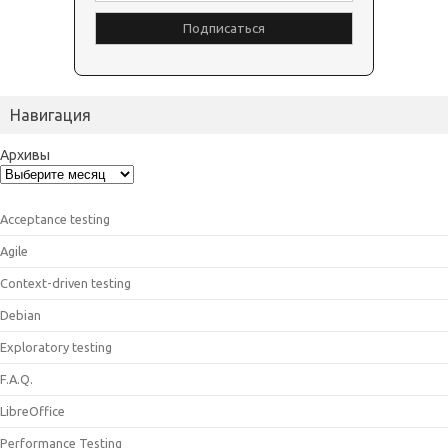
Навигация
Архивы
Acceptance testing
Agile
Context-driven testing
Debian
Exploratory testing
F.A.Q.
LibreOffice
Performance Testing