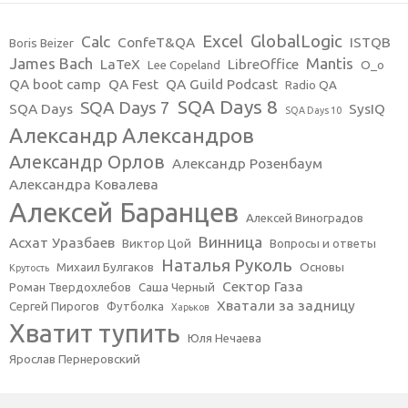
Excel
GlobalLogic
Calc
ConfeT&QA
ISTQB
Boris Beizer
James Bach
Mantis
LaTeX
LibreOffice
Lee Copeland
O_o
QA boot camp
QA Fest
QA Guild Podcast
Radio QA
SQA Days 8
SQA Days 7
SQA Days
SysIQ
SQA Days 10
Александр Александров
Александр Орлов
Александр Розенбаум
Александра Ковалева
Алексей Баранцев
Алексей Виноградов
Винница
Асхат Уразбаев
Виктор Цой
Вопросы и ответы
Наталья Руколь
Михаил Булгаков
Основы
Крутость
Сектор Газа
Роман Твердохлебов
Саша Черный
Хватали за задницу
Сергей Пирогов
Футболка
Харьков
Хватит тупить
Юля Нечаева
Ярослав Пернеровский