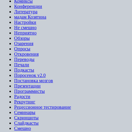
Комиксы
Конференции
Литература
мадам Козятина
Настройки
Не смешно
Неприятно
Обзоры
Озарения
Опросы
Откровения
Переводы
Печали
Подкасты
Поросенок v2.0
Постановка мозгов
Презентации
Программисты
Радости
Рекрутинг
Рецессионное тестирование
Семинары
Скриншоты
Слайдкасты
Смешно