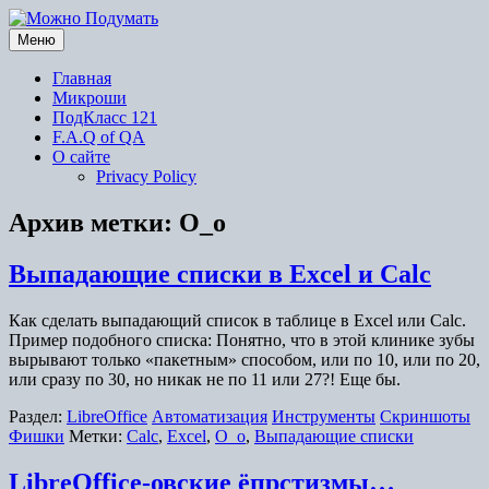
Перейти
к
Меню
содержимому
Главная
Микроши
ПодКласс 121
F.A.Q of QA
О сайте
Privacy Policy
Архив метки:
O_o
Выпадающие списки в Excel и Calc
Как сделать выпадающий список в таблице в Excel или Calc.
Пример подобного списка: Понятно, что в этой клинике зубы
вырывают только «пакетным» способом, или по 10, или по 20,
или сразу по 30, но никак не по 11 или 27?! Еще бы.
Раздел:
LibreOffice
Автоматизация
Инструменты
Скриншоты
Фишки
Метки:
Calc
,
Excel
,
O_o
,
Выпадающие списки
LibreOffice-овские ёпрстизмы…