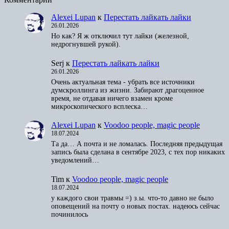
Alexei Lupan
к
Перестать лайкать лайки
26.01.2026
Но как? Я ж отключил тут лайки (железной,
недрогнувшей рукой).
Serj
к
Перестать лайкать лайки
26.01.2026
Очень актуальная тема - убрать все источники
думскроллинга из жизни. Забирают драгоценное
время, не отдавая ничего взамен кроме
микроскопического всплеска…
Alexei Lupan
к
Voodoo people, magic people
18.07.2024
Та да… А почта и не ломалась. Последняя предыдущая
запись была сделана в сентябре 2023, с тех пор никаких
уведомлений…
Tim
к
Voodoo people, magic people
18.07.2024
у каждого свои травмы =) з.ы. что-то давно не было
оповещений на почту о новых постах. надеюсь сейчас
починилось