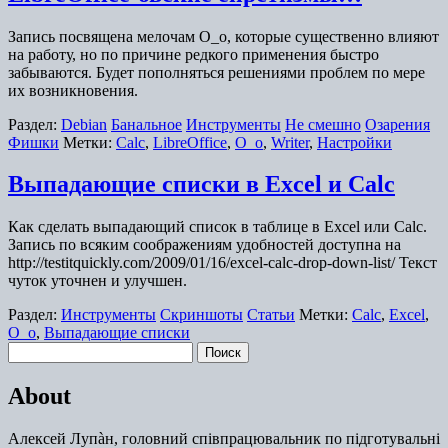
Запись посвящена мелочам О_о, которые существенно влияют
на работу, но по причине редкого применения быстро
забываются. Будет пополняться решениями проблем по мере
их возникновения.
Раздел:
Debian
Банальное
Инструменты
Не смешно
Озарения
Фишки
Метки:
Calc
,
LibreOffice
,
O_o
,
Writer
,
Настройки
Выпадающие списки в Excel и Calc
Как сделать выпадающий список в таблице в Excel или Calc.
Запись по всяким соображениям удобностей доступна на
http://testitquickly.com/2009/01/16/excel-calc-drop-down-list/ Текст
чуток уточнен и улучшен.
Раздел:
Инструменты
Скриншоты
Статьи
Метки:
Calc
,
Excel
,
O_o
,
Выпадающие списки
Найти:
About
Алексей Лупàн, головний спiвпрацювальник по підготувальні