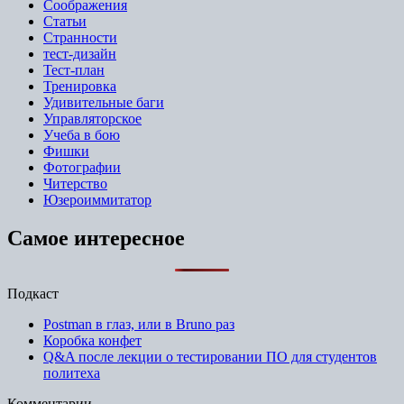
Соображения
Статьи
Странности
тест-дизайн
Тест-план
Тренировка
Удивительные баги
Управляторское
Учеба в бою
Фишки
Фотографии
Читерство
Юзероиммитатор
Самое интересное
Подкаст
Postman в глаз, или в Bruno раз
Коробка конфет
Q&A после лекции о тестировании ПО для студентов
политеха
Комментарии