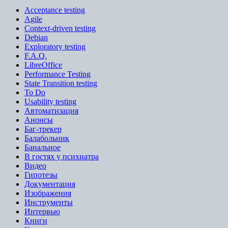
Acceptance testing
Agile
Context-driven testing
Debian
Exploratory testing
F.A.Q.
LibreOffice
Performance Testing
State Transition testing
To Do
Usability testing
Автоматизация
Анонсы
Баг-трекер
Балабольник
Банальное
В гостях у психиатра
Видео
Гипотезы
Документация
Изображения
Инструменты
Интервью
Книги