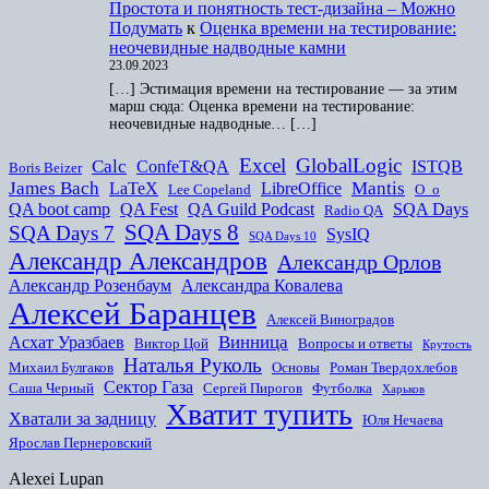
Простота и понятность тест-дизайна – Можно
Подумать
к
Оценка времени на тестирование:
неочевидные надводные камни
23.09.2023
[…] Эстимация времени на тестирование — за этим
марш сюда: Оценка времени на тестирование:
неочевидные надводные… […]
Excel
GlobalLogic
Calc
ConfeT&QA
ISTQB
Boris Beizer
James Bach
Mantis
LaTeX
LibreOffice
Lee Copeland
O_o
QA boot camp
QA Fest
QA Guild Podcast
SQA Days
Radio QA
SQA Days 8
SQA Days 7
SysIQ
SQA Days 10
Александр Александров
Александр Орлов
Александр Розенбаум
Александра Ковалева
Алексей Баранцев
Алексей Виноградов
Винница
Асхат Уразбаев
Виктор Цой
Вопросы и ответы
Крутость
Наталья Руколь
Михаил Булгаков
Основы
Роман Твердохлебов
Сектор Газа
Саша Черный
Сергей Пирогов
Футболка
Харьков
Хватит тупить
Хватали за задницу
Юля Нечаева
Ярослав Пернеровский
Alexei Lupan