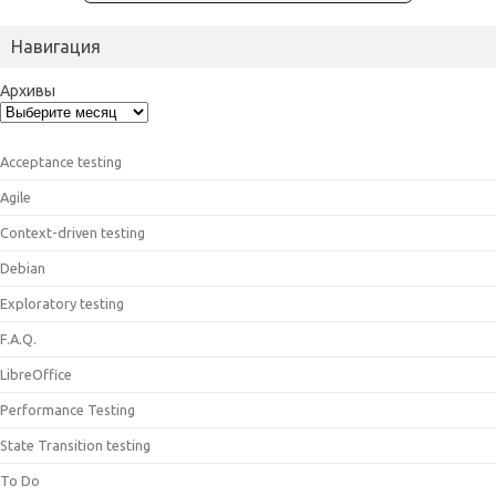
Навигация
Архивы
Acceptance testing
Agile
Context-driven testing
Debian
Exploratory testing
F.A.Q.
LibreOffice
Performance Testing
State Transition testing
To Do