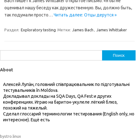
Bach пишет к James Whittaker открытое письмо: «Я бы не
оценивал нашу беседу как дружественную. Вы, должно быть,
так подумали просто…
Читать далее: Отцы дерутся »
Раздел:
Exploratory testing
Метки:
James Bach
,
James Whittaker
Найти:
About
Алексей Лупàн, головний спiвпрацювальник по підготувальні
тестувальників în Moldova.
Докладывал доклады на SQA Days, QA Fest и других
конференциях. Играю на баритон-укулеле лёгкий блюз,
похожий на тяжелый.
Сделал глоссарий терминологии тестирования (English only, но
интересное). Ещё есть
bystro.linux