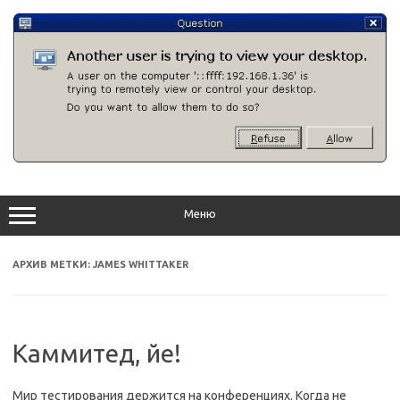
Перейти
к
содержимому
Меню
АРХИВ МЕТКИ:
JAMES WHITTAKER
Каммитед, йе!
Мир тестирования держится на конференциях. Когда не