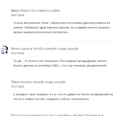
Serj
к
Перестать лайкать лайки
26.01.2026
Очень актуальная тема - убрать все источники думскроллинга из
жизни. Забирают драгоценное время, не отдавая ничего взамен
кроме микроскопического всплеска…
Alexei Lupan
к
Voodoo people, magic people
18.07.2024
Та да… А почта и не ломалась. Последняя предыдущая запись
была сделана в сентябре 2023, с тех пор никаких уведомлений…
Tim
к
Voodoo people, magic people
18.07.2024
у каждого свои травмы =) з.ы. что-то давно не было оповещений на
почту о новых постах. надеюсь сейчас починилось
Простота и понятность тест-дизайна – Можно Подумать
к