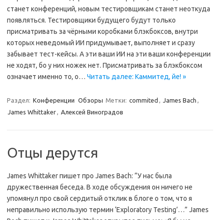
станет конференций, новым тестировщикам станет неоткуда
появляться. Тестировщики будущего будут только
присматривать за чёрными коробками блэкбоксов, внутри
которых неведомый ИИ придумывает, выполняет и сразу
забывает тест-кейсы. А эти ваши ИИ на эти ваши конференции
не ходят, бо у них ножек нет. Присматривать за блэкбоксом
означает именно то, о…
Читать далее: Каммитед, йе! »
Раздел:
Конференции
Обзоры
Метки:
commited
,
James Bach
,
James Whittaker
,
Алексей Виноградов
Отцы дерутся
James Whittaker пишет про James Bach: “У нас была
дружественная беседа. В ходе обсуждения он ничего не
упомянул про свой сердитый отклик в блоге о том, что я
неправильно использую термин ‘Exploratory Testing’…” James