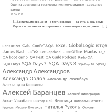
Оценка времени на тестирование: неочевидные надводные
камни
23.09.2023
[…] Эстимация времени на тестирование — за этим марш сюда:
Оценка времени на тестирование: неочевидные надводные… […]
Excel
GlobalLogic
Calc
ConfeT&QA
ISTQB
Boris Beizer
James Bach
Mantis
LaTeX
LibreOffice
Lee Copeland
O_o
QA boot camp
QA Fest
QA Guild Podcast
Radio QA
SQA Days 8
SQA Days 7
SQA Days
SysIQ
SQA Days 10
Александр Александров
Александр Орлов
Александр Розенбаум
Александра Ковалева
Алексей Баранцев
Алексей Виноградов
Винница
Асхат Уразбаев
Виктор Цой
Вопросы и ответы
Наталья Руколь
Михаил Булгаков
Основы
Крутость