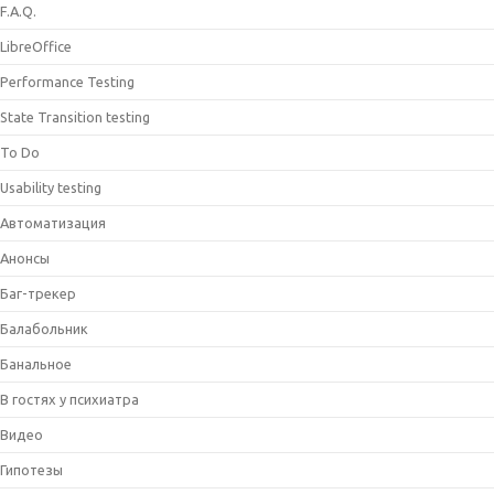
F.A.Q.
LibreOffice
Performance Testing
State Transition testing
To Do
Usability testing
Автоматизация
Анонсы
Баг-трекер
Балабольник
Банальное
В гостях у психиатра
Видео
Гипотезы