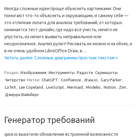
Иногда сложные идеи проще объяснять картинками: Они
помогают что-то объяснять и окружающим, и самому себе —
это отличная лопата для анализа требований, от которых
начинается тест-дизайн, где надо всё учесть, ничего не
упустить, из ничего выявить неправильное или
неоднозначное. Анализ рулит! Рисовать их можно и на обоях, и
в не очень удобном LibreOffice Draw, в…
Читать далее: Сложные диаграммы простым текстом »
Раздел:
Изображения
Инструменты
Радости
Скриншоты
Читерство
Метки:
ChatGPT
,
Confluence
,
draw.io
,
Gary Parker
,
LaTeX
,
Lee Copeland
,
LiveScript
,
Mermaid
,
Modelio
,
Notion
,
Zim
,
Джерри Вайнберг
Генератор требований
qase.io выкатили обновление встроенной возможности