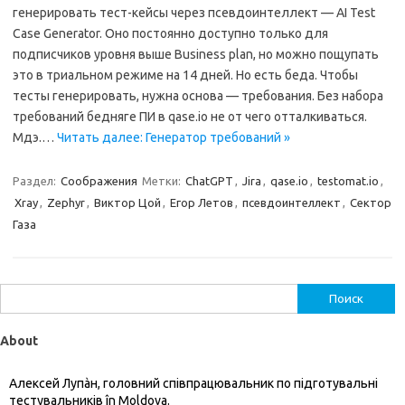
генерировать тест-кейсы через псевдоинтеллект — AI Test
Case Generator. Оно постоянно доступно только для
подписчиков уровня выше Business plan, но можно пощупать
это в триальном режиме на 14 дней. Но есть беда. Чтобы
тесты генерировать, нужна основа — требования. Без набора
требований бедняге ПИ в qase.io не от чего отталкиваться.
Мдэ.…
Читать далее: Генератор требований »
Раздел:
Соображения
Метки:
ChatGPT
,
Jira
,
qase.io
,
testomat.io
,
Xray
,
Zephyr
,
Виктор Цой
,
Егор Летов
,
псевдоинтеллект
,
Сектор
Газа
Найти:
About
Алексей Лупàн, головний спiвпрацювальник по підготувальні
тестувальників în Moldova.