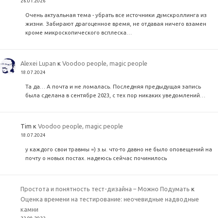
26.01.2026
Очень актуальная тема - убрать все источники думскроллинга из
жизни. Забирают драгоценное время, не отдавая ничего взамен
кроме микроскопического всплеска…
Alexei Lupan
к
Voodoo people, magic people
18.07.2024
Та да… А почта и не ломалась. Последняя предыдущая запись
была сделана в сентябре 2023, с тех пор никаких уведомлений…
Tim
к
Voodoo people, magic people
18.07.2024
у каждого свои травмы =) з.ы. что-то давно не было оповещений на
почту о новых постах. надеюсь сейчас починилось
Простота и понятность тест-дизайна – Можно Подумать
к
Оценка времени на тестирование: неочевидные надводные
камни