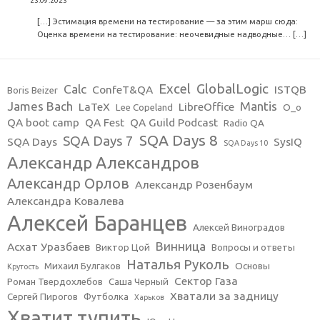
23.09.2023
[…] Эстимация времени на тестирование — за этим марш сюда:
Оценка времени на тестирование: неочевидные надводные… […]
Excel
GlobalLogic
Calc
ConfeT&QA
ISTQB
Boris Beizer
James Bach
Mantis
LaTeX
LibreOffice
Lee Copeland
O_o
QA boot camp
QA Fest
QA Guild Podcast
Radio QA
SQA Days 8
SQA Days 7
SQA Days
SysIQ
SQA Days 10
Александр Александров
Александр Орлов
Александр Розенбаум
Александра Ковалева
Алексей Баранцев
Алексей Виноградов
Винница
Асхат Уразбаев
Виктор Цой
Вопросы и ответы
Наталья Руколь
Михаил Булгаков
Основы
Крутость
Сектор Газа
Роман Твердохлебов
Саша Черный
Хватали за задницу
Сергей Пирогов
Футболка
Харьков
Хватит тупить