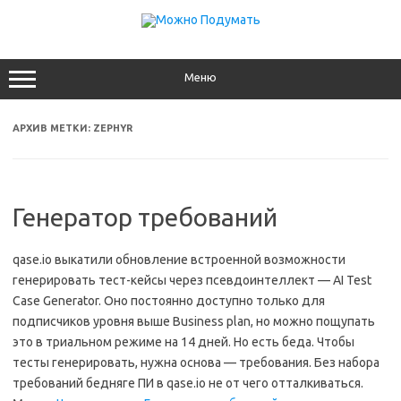
Перейти
к
содержимому
Меню
АРХИВ МЕТКИ:
ZEPHYR
Генератор требований
qase.io выкатили обновление встроенной возможности
генерировать тест-кейсы через псевдоинтеллект — AI Test
Case Generator. Оно постоянно доступно только для
подписчиков уровня выше Business plan, но можно пощупать
это в триальном режиме на 14 дней. Но есть беда. Чтобы
тесты генерировать, нужна основа — требования. Без набора
требований бедняге ПИ в qase.io не от чего отталкиваться.