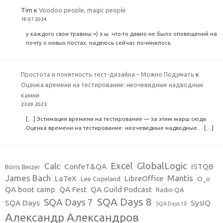
Tim
к
Voodoo people, magic people
18.07.2024
у каждого свои травмы =) з.ы. что-то давно не было оповещений на
почту о новых постах. надеюсь сейчас починилось
Простота и понятность тест-дизайна – Можно Подумать
к
Оценка времени на тестирование: неочевидные надводные
камни
23.09.2023
[…] Эстимация времени на тестирование — за этим марш сюда:
Оценка времени на тестирование: неочевидные надводные… […]
Excel
GlobalLogic
Calc
ConfeT&QA
ISTQB
Boris Beizer
James Bach
Mantis
LaTeX
LibreOffice
Lee Copeland
O_o
QA boot camp
QA Fest
QA Guild Podcast
Radio QA
SQA Days 8
SQA Days 7
SQA Days
SysIQ
SQA Days 10
Александр Александров