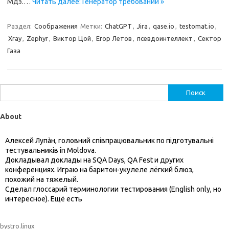
Мдэ.…
Читать далее: Генератор требований »
Раздел:
Соображения
Метки:
ChatGPT
,
Jira
,
qase.io
,
testomat.io
,
Xray
,
Zephyr
,
Виктор Цой
,
Егор Летов
,
псевдоинтеллект
,
Сектор
Газа
Найти:
About
Алексей Лупàн, головний спiвпрацювальник по підготувальні
тестувальників în Moldova.
Докладывал доклады на SQA Days, QA Fest и других
конференциях. Играю на баритон-укулеле лёгкий блюз,
похожий на тяжелый.
Сделал глоссарий терминологии тестирования (English only, но
интересное). Ещё есть
bystro.linux