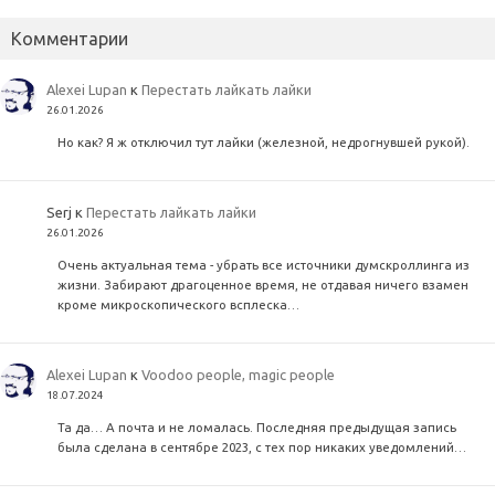
Комментарии
Alexei Lupan
к
Перестать лайкать лайки
26.01.2026
Но как? Я ж отключил тут лайки (железной, недрогнувшей рукой).
Serj
к
Перестать лайкать лайки
26.01.2026
Очень актуальная тема - убрать все источники думскроллинга из
жизни. Забирают драгоценное время, не отдавая ничего взамен
кроме микроскопического всплеска…
Alexei Lupan
к
Voodoo people, magic people
18.07.2024
Та да… А почта и не ломалась. Последняя предыдущая запись
была сделана в сентябре 2023, с тех пор никаких уведомлений…