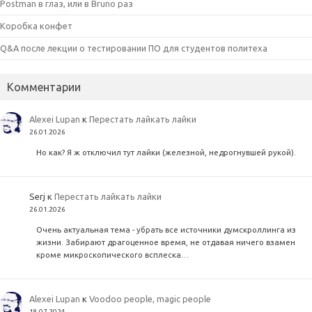
Postman в глаз, или в Bruno раз
Коробка конфет
Q&A после лекции о тестировании ПО для студентов политеха
Комментарии
Alexei Lupan
к
Перестать лайкать лайки
26.01.2026
Но как? Я ж отключил тут лайки (железной, недрогнувшей рукой).
Serj
к
Перестать лайкать лайки
26.01.2026
Очень актуальная тема - убрать все источники думскроллинга из
жизни. Забирают драгоценное время, не отдавая ничего взамен
кроме микроскопического всплеска…
Alexei Lupan
к
Voodoo people, magic people
18.07.2024