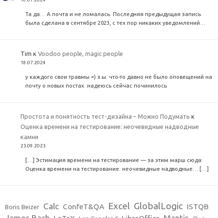
Та да… А почта и не ломалась. Последняя предыдущая запись
была сделана в сентябре 2023, с тех пор никаких уведомлений…
Tim
к
Voodoo people, magic people
18.07.2024
у каждого свои травмы =) з.ы. что-то давно не было оповещений на
почту о новых постах. надеюсь сейчас починилось
Простота и понятность тест-дизайна – Можно Подумать
к
Оценка времени на тестирование: неочевидные надводные
камни
23.09.2023
[…] Эстимация времени на тестирование — за этим марш сюда:
Оценка времени на тестирование: неочевидные надводные… […]
Excel
GlobalLogic
Calc
ConfeT&QA
ISTQB
Boris Beizer
James Bach
Mantis