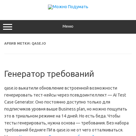
Перейти
к
содержимому
Меню
АРХИВ МЕТКИ:
QASE.IO
Генератор требований
qase.io выкатили обновление встроенной возможности
генерировать тест-кейсы через псевдоинтеллект — AI Test
Case Generator. Оно постоянно доступно только для
подписчиков уровня выше Business plan, но можно пощупать
это в триальном режиме на 14 дней. Но есть беда. Чтобы
тесты генерировать, нужна основа — требования. Без набора
требований бедняге ПИ в qase.io не от чего отталкиваться.