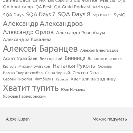
LaTeX
LibreOffice
Lee Copeland
O_o
QA boot camp
QA Fest
QA Guild Podcast
Radio QA
SQA Days 8
SQA Days 7
SQA Days
SysIQ
SQA Days 10
Александр Александров
Александр Орлов
Александр Розенбаум
Александра Ковалева
Алексей Баранцев
Алексей Виноградов
Винница
Асхат Уразбаев
Виктор Цой
Вопросы и ответы
Наталья Руколь
Михаил Булгаков
Основы
Крутость
Сектор Газа
Роман Твердохлебов
Саша Черный
Хватали за задницу
Сергей Пирогов
Футболка
Харьков
Хватит тупить
Юля Нечаева
Ярослав Пернеровский
Alexei Lupan
Можно подумать