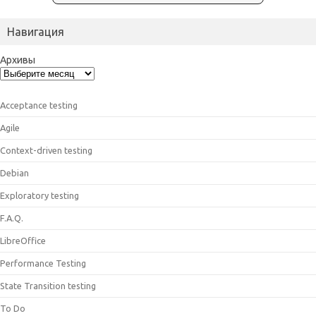
Навигация
Архивы
Acceptance testing
Agile
Context-driven testing
Debian
Exploratory testing
F.A.Q.
LibreOffice
Performance Testing
State Transition testing
To Do