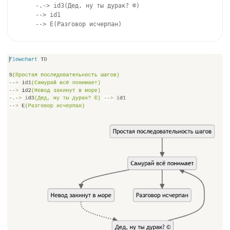
  -.-> id3(Дед, ну ты дурак? 
©
) 

  --> id1 
