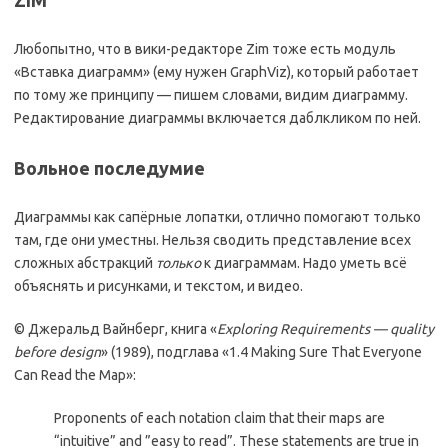
ZIM
Любопытно, что в вики-редакторе Zim тоже есть модуль
«Вставка диаграмм» (ему нужен GraphViz), который работает
по тому же принципу — пишем словами, видим диаграмму.
Редактирование диаграммы включается даблкликом по ней.
Вольное последумие
Диаграммы как сапёрные лопатки, отлично помогают только
там, где они уместны. Нельзя сводить представление всех
сложных абстракций
только
к диаграммам. Надо уметь всё
объяснять и рисунками, и текстом, и видео.
© Джеральд Вайнберг, книга «
Exploring Requirements — quality
before design
» (1989), подглава «1.4 Making Sure That Everyone
Can Read the Map»:
Proponents of each notation claim that their maps are
“intuitive” and ”easy to read”. These statements are true in