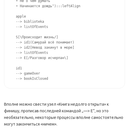
• Не о чём думать

• Начинается дождь"):::leftAlign

apple 

--> biblioteka 

--> listOfEvents

S[\Происходит жизнь/]

--> id1(Самурай всё понимает)

--> id2[Невод закинут в море]

--> listOfEvents

--> E[/Разговор исчерпан\]

id1

--> gameOver

--> bookIsClosed
Вполне можно свести узел «Книга недолго открыта» к
финишу, прописав последней командой „—> E”, но это
необязательно, некоторые процессы вполне самостоятельно
могут закончиться «ничем».