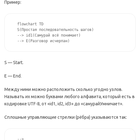
Пример:
flowchart TD

S(Простая последовательность шагов)

--> id1(Самурай всё понимает)

--> E(Разговор исчерпан)
S — Start.
E — End.
Между ними можно расположить сколько угодно узлов.
Называть их можно буквами любого алфавита, который есть в
кодировке UTF-8, от «id1, id2, id3» до «самурайУмничает».
Сплошные управляющие стрелки (рёбра) указываются так:
-->