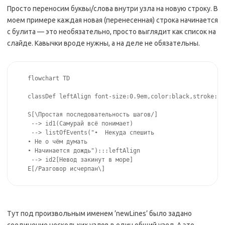
Просто переносим буквы/слова внутри узла на новую строку. В
моем примере каждая новая (перенесенная) строка начинается
с булита — это необязательно, просто выглядит как список на
слайде. Кавычки вроде нужны, а на деле не обязательны.
flowchart TD 

classDef leftAlign font-size:0.9em,color:black,stroke:Da
S[\Простая последовательность шагов/]

 --> id1(Самурай всё понимает)

 --> listOfEvents("•  Некуда спешить

• Не о чём думать

• Начинается дождь"):::leftAlign

 --> id2[Невод закинут в море]

Тут под произвольным именем ’newLines’ было задано