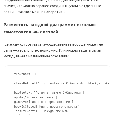
соединение нескольких узлов в один общий узел. А это
значит, что можно заранее соединять узлы в отдельные
ветки… тааакое можно наворотить!
Разместить на одной диаграмме несколько
самостоятельных ветвей
…между которыми связующих звеньев вообще может не
быть — это глупо, но возможно. Или можно задать связи
между ними в нелинейном сочетании:
flowchart TD

classDef leftAlign font-size:0.9em,color:black,stroke:Da
biblioteka["Понял в тишине библиотеки"]

apple["Яблоки на снегу"]

gameOver["Демоны спёрли дыхание"]

bookIsClosed["Книга недолго открыта"]

listOfEvents("• Некуда спешить
