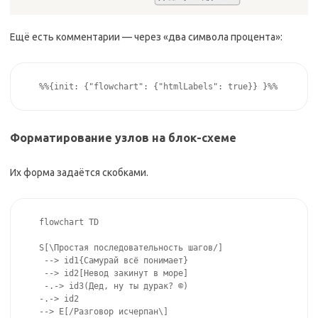
Ещё есть комментарии — через «два символа процента»:
%%{init: {"flowchart": {"htmlLabels": true}} }%%
Форматирование узлов на блок-схеме
Их форма задаётся скобками.
flowchart TD 

S[\Простая последовательность шагов/]

 --> id1{Самурай всё понимает}

 --> id2[Невод закинут в море]

 -.-> id3(Дед, ну ты дурак? 
©
) 

-.-> id2 
