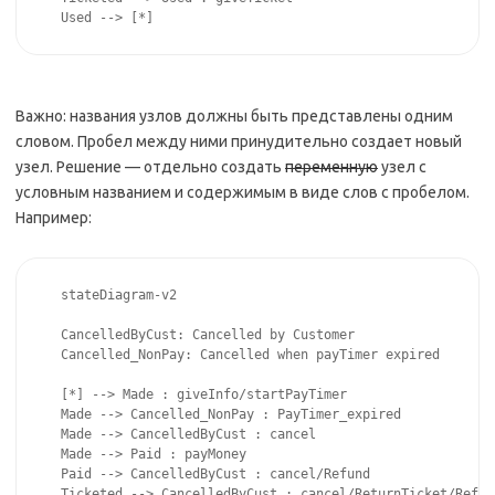
Used --> [*]
Важно: названия узлов должны быть представлены одним
словом. Пробел между ними принудительно создает новый
узел. Решение — отдельно создать
переменную
узел с
условным названием и содержимым в виде слов с пробелом.
Например:
stateDiagram-v2

CancelledByCust: Cancelled by Customer

Cancelled_NonPay: Cancelled when payTimer expired

[*] --> Made : giveInfo/startPayTimer 

Made --> Cancelled_NonPay : PayTimer_expired 

Made --> CancelledByCust : cancel 

Made --> Paid : payMoney 

Paid --> CancelledByCust : cancel/Refund 

Ticketed --> CancelledByCust : cancel/ReturnTicket/Refund