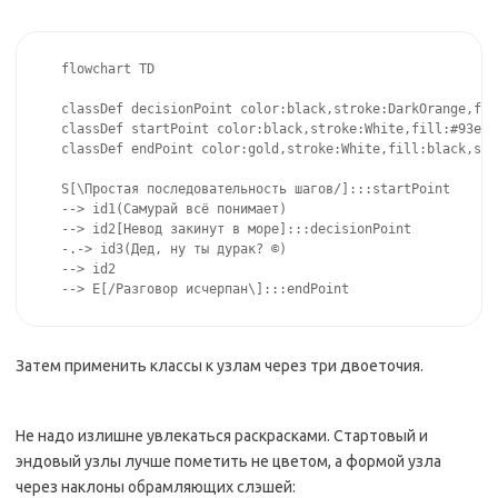
flowchart TD

classDef decisionPoint color:black,stroke:DarkOrange,fil
classDef startPoint color:black,stroke:White,fill:#93e4e
classDef endPoint color:gold,stroke:White,fill:black,str
S[\Простая последовательность шагов/]:::startPoint

--> id1(Самурай всё понимает)

--> id2[Невод закинут в море]:::decisionPoint

-.-> id3(Дед, ну ты дурак? 
©
)

--> id2

--> E[/Разговор исчерпан\]:::endPoint
Затем применить классы к узлам через три двоеточия.
Не надо излишне увлекаться раскрасками. Стартовый и
эндовый узлы лучше пометить не цветом, а формой узла
через наклоны обрамляющих слэшей: