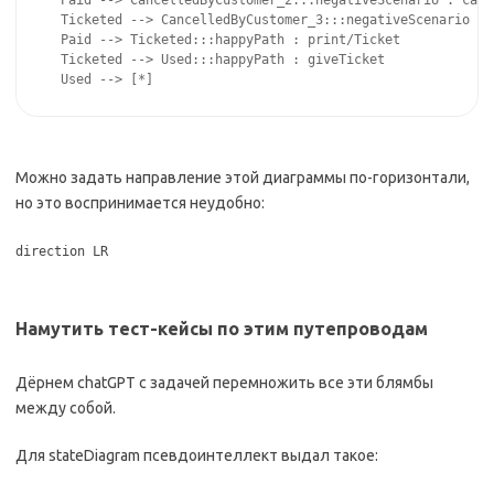
Paid --> CancelledByCustomer_2:::negativeScenario : cance
Ticketed --> CancelledByCustomer_3:::negativeScenario : 
Paid --> Ticketed:::happyPath : print/Ticket

Ticketed --> Used:::happyPath : giveTicket

Used --> [*]
Можно задать направление этой диаграммы по-горизонтали,
но это воспринимается неудобно:
direction LR
Намутить тест-кейсы по этим путепроводам
Дёрнем chatGPT с задачей перемножить все эти блямбы
между собой.
Для stateDiagram псевдоинтеллект выдал такое: