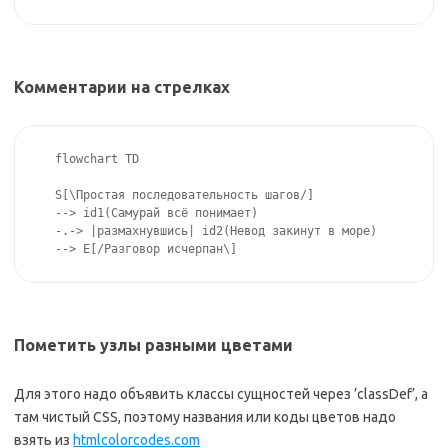
Комментарии на стрелках
flowchart TD 

S[\Простая последовательность шагов/] 

--> id1(Самурай всё понимает)

-.-> |размахнувшись| id2(Невод закинут в море)

--> E[/Разговор исчерпан\]
Пометить узлы разными цветами
Для этого надо объявить классы сущностей через ’classDef’, а
там чистый CSS, поэтому названия или коды цветов надо
взять из
htmlcolorcodes.com