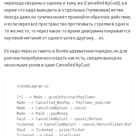
перехода сведены к одному и тому же (Cancelled ByCust), а в
норме это надо выводить в отдельные (тупиковые) ветви.
Иногда даже из тупичка может произойти обратное действие,
и если через всё пространство протягивать стрелки в одно и
то же место, то через какое-то время диаграмма покрывается
паутиной метаний от одного узла к другому… ох.
Её надо пересоставить в более адекватном порядке, но для
разгона попробуем воссоздать как есть, сведём выход из
нескольких узлов в один Cancelled ByCust:
stateDiagram-v2

[*] --> Made : giveInfo/startPayTimer

Made --> Cancelled_NonPay : PayTimer_expired

Made --> CancelledByCust : cancel

Made --> Paid : payMoney 

Paid --> CancelledByCust : cancel/Refund

Ticketed --> CancelledByCust : cancel/ReturnTicket/Refund
Paid --> Ticketed : print/Ticket

Ticketed --> Used : giveTicket
