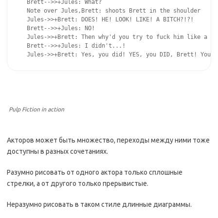
Brett-->>+Jules: What? 

Note over Jules,Brett: shoots Brett in the shoulder

Jules->>+Brett: DOES! HE! LOOK! LIKE! A BITCH?!?!

Brett-->>+Jules: NO!

Jules->>+Brett: Then why'd you try to fuck him like a bi
Brett-->>+Jules: I didn't...!

Jules->>+Brett: Yes, you did! YES, you DID, Brett! You t
Pulp Fiction in action
Акторов может быть множество, переходы между ними тоже
доступны в разных сочетаниях.
Разумно рисовать от одного актора только сплошные
стрелки, а от другого только прерывистые.
Неразумно рисовать в таком стиле длинные диаграммы.