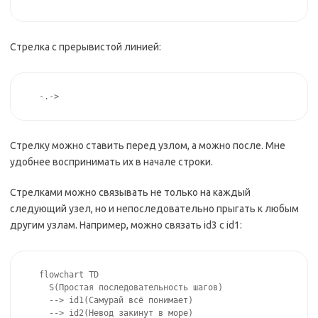
Стрелка с прерывистой линией:
-.->
Стрелку можно ставить перед узлом, а можно после. Мне
удобнее воспринимать их в начале строки.
Стрелками можно связывать не только на каждый
следующий узел, но и непоследовательно прыгать к любым
другим узлам. Например, можно связать id3 с id1:
flowchart TD 

  S(Простая последовательность шагов) 

  --> id1(Самурай всё понимает) 

  --> id2(Невод закинут в море) 
