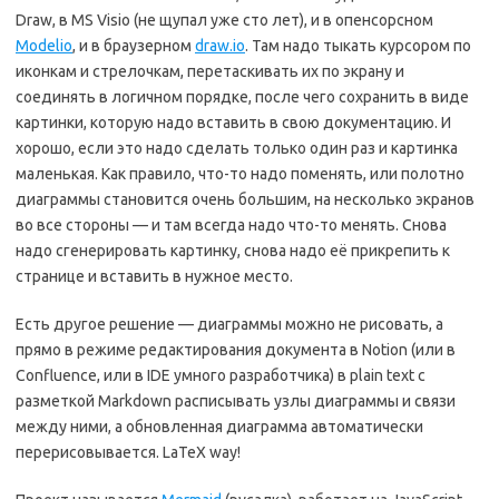
Draw, в MS Visio (не щупал уже сто лет), и в опенсорсном
Modelio
, и в браузерном
draw.io
. Там надо тыкать курсором по
иконкам и стрелочкам, перетаскивать их по экрану и
соединять в логичном порядке, после чего сохранить в виде
картинки, которую надо вставить в свою документацию. И
хорошо, если это надо сделать только один раз и картинка
маленькая. Как правило, что-то надо поменять, или полотно
диаграммы становится очень большим, на несколько экранов
во все стороны — и там всегда надо что-то менять. Снова
надо сгенерировать картинку, снова надо её прикрепить к
странице и вставить в нужное место.
Есть другое решение — диаграммы можно не рисовать, а
прямо в режиме редактирования документа в Notion (или в
Confluence, или в IDE умного разработчика) в plain text с
разметкой Markdown расписывать узлы диаграммы и связи
между ними, а обновленная диаграмма автоматически
перерисовывается. LaTeX way!