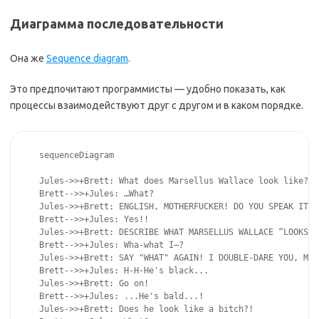
Диаграмма последовательности
Она же
Sequence diagram
.
Это предпочитают программисты — удобно показать, как
процессы взаимодействуют друг с другом и в каком порядке.
sequenceDiagram

Jules->>+Brett: What does Marsellus Wallace look like?

Brett-->>+Jules: …What?

Jules->>+Brett: ENGLISH, MOTHERFUCKER! DO YOU SPEAK IT!?

Brett-->>+Jules: Yes!!

Jules->>+Brett: DESCRIBE WHAT MARSELLUS WALLACE “LOOKS” L
Brett-->>+Jules: Wha-what I—?

Jules->>+Brett: SAY "WHAT" AGAIN! I DOUBLE-DARE YOU, MOT
Brett-->>+Jules: H-H-He's black...

Jules->>+Brett: Go on!

Brett-->>+Jules: ...He's bald...!

Jules->>+Brett: Does he look like a bitch?!
