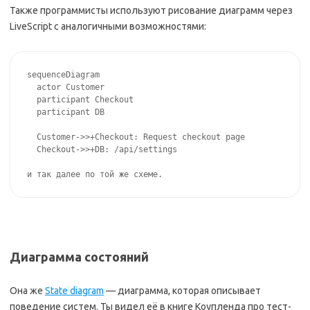
Также программисты используют рисование диаграмм через
LiveScript с аналогичными возможностями:
sequenceDiagram

  actor Customer

  participant Checkout

  participant DB

  Customer->>+Checkout: Request checkout page

  Checkout->>+DB: /api/settings

и так далее по той же схеме.
Диаграмма состояний
Она же
State diagram
— диаграмма, которая описывает
поведение систем. Ты видел её в книге Коупленда про тест-