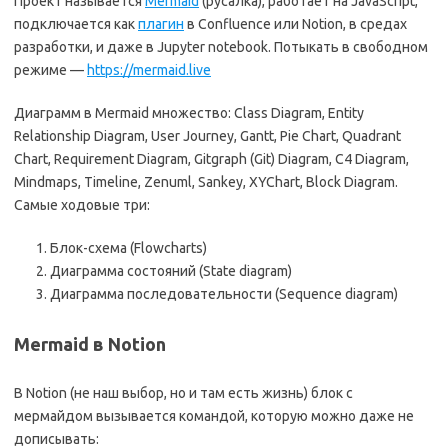
Проект называется
Mermaid
(русалка), работает на JavaScript,
подключается как
плагин
в Confluence или Notion, в средах
разработки, и даже в Jupyter notebook. Потыкать в свободном
режиме —
https://mermaid.live
Диаграмм в Mermaid множество: Class Diagram, Entity
Relationship Diagram, User Journey, Gantt, Pie Chart, Quadrant
Chart, Requirement Diagram, Gitgraph (Git) Diagram, C4 Diagram,
Mindmaps, Timeline, Zenuml, Sankey, XYChart, Block Diagram.
Cамые ходовые три:
Блок-схема
(Flowcharts)
Диаграмма состояний (State diagram)
Диаграмма последовательности (Sequence diagram)
Mermaid в Notion
В Notion (не наш выбор, но и там есть жизнь) блок с
мермайдом вызывается командой, которую можно даже не
дописывать: