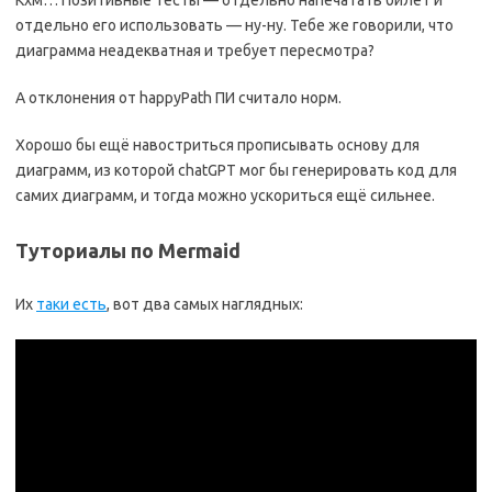
Кхм… Позитивные тесты — отдельно напечатать билет и
отдельно его использовать — ну-ну. Тебе же говорили, что
диаграмма неадекватная и требует пересмотра?
А отклонения от happyPath ПИ считало норм.
Хорошо бы ещё навостриться прописывать основу для
диаграмм, из которой chatGPT мог бы генерировать код для
самих диаграмм, и тогда можно ускориться ещё сильнее.
Туториалы по Mermaid
Их
таки есть
, вот два самых наглядных: