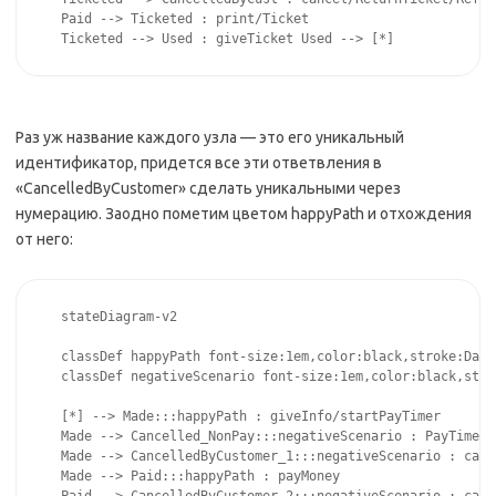
Paid --> Ticketed : print/Ticket 

Ticketed --> Used : giveTicket Used --> [*]
Раз уж название каждого узла — это его уникальный
идентификатор, придется все эти ответвления в
«CancelledByCustomer» сделать уникальными через
нумерацию. Заодно пометим цветом happyPath и отхождения
от него:
stateDiagram-v2

classDef happyPath font-size:1em,color:black,stroke:Dark
classDef negativeScenario font-size:1em,color:black,stro
[*] --> Made:::happyPath : giveInfo/startPayTimer

Made --> Cancelled_NonPay:::negativeScenario : PayTimer_e
Made --> CancelledByCustomer_1:::negativeScenario : cance
Made --> Paid:::happyPath : payMoney 
