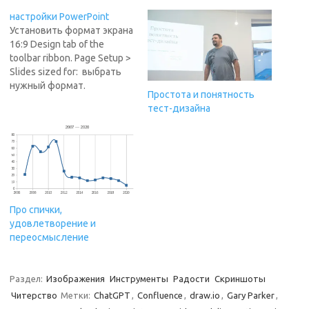
настройки PowerPoint
Установить формат экрана
16:9 Design tab of the
toolbar ribbon. Page Setup >
Slides sized for: выбрать
нужный формат.
Простота и понятность
Orientation = Landscape
тест-дизайна
Установить картинку как
шаблон слайдов View >
Slide master Установить
шаблоны для каждого
типа слайдов по-
отдельности — будет
достаточно
Про спички,
отредактировать слайды
удовлетворение и
типа "Title" и "Title and
переосмысление
Content". Close…
Раздел:
Изображения
Инструменты
Радости
Скриншоты
Читерство
Метки:
ChatGPT
,
Confluence
,
draw.io
,
Gary Parker
,