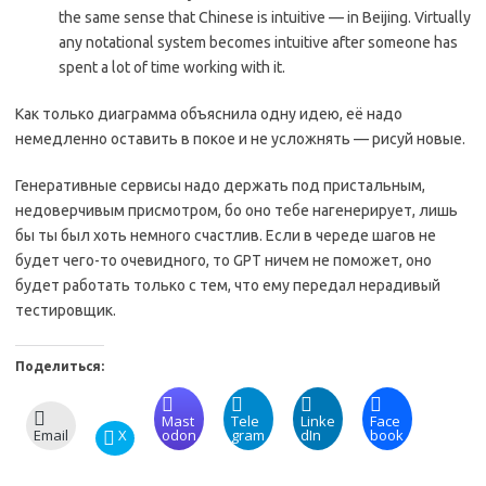
the same sense that Chinese is intuitive — in Beijing. Virtually
any notational system becomes intuitive after someone has
spent a lot of time working with it.
Как только диаграмма объяснила одну идею, её надо
немедленно оставить в покое и не усложнять — рисуй новые.
Генеративные сервисы надо держать под пристальным,
недоверчивым присмотром, бо оно тебе нагенерирует, лишь
бы ты был хоть немного счастлив. Если в череде шагов не
будет чего-то очевидного, то GPT ничем не поможет, оно
будет работать только с тем, что ему передал нерадивый
тестировщик.
Поделиться:
Mast
Tele
Linke
Face
Email
X
odon
gram
dIn
book