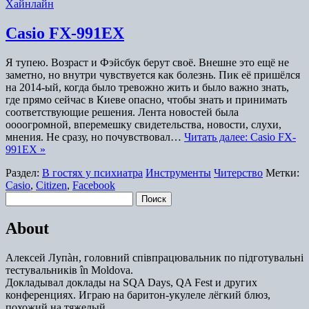
Хайнлайн
Casio FX-991EX
Я тупею. Возраст и Фэйсбук берут своё. Внешне это ещё не
заметно, но внутри чувствуется как болезнь. Пик её пришёлся
на 2014-ый, когда было тревожно жить и было важно знать,
где прямо сейчас в Киеве опасно, чтобы знать и принимать
соответствующие решения. Лента новостей была
оооогромной, вперемешку свидетельства, новости, слухи,
мнения. Не сразу, но почувствовал…
Читать далее: Casio FX-
991EX »
Раздел:
В гостях у психиатра
Инструменты
Читерство
Метки:
Casio
,
Citizen
,
Facebook
Найти:
About
Алексей Лупàн, головний спiвпрацювальник по підготувальні
тестувальників în Moldova.
Докладывал доклады на SQA Days, QA Fest и других
конференциях. Играю на баритон-укулеле лёгкий блюз,
похожий на тяжелый.