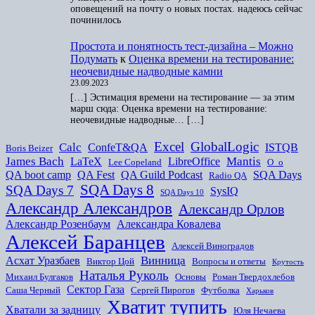
оповещений на почту о новых постах. надеюсь сейчас
починилось
Простота и понятность тест-дизайна – Можно
Подумать
к
Оценка времени на тестирование:
неочевидные надводные камни
23.09.2023
[…] Эстимация времени на тестирование — за этим
марш сюда: Оценка времени на тестирование:
неочевидные надводные… […]
Excel
GlobalLogic
Calc
ConfeT&QA
ISTQB
Boris Beizer
James Bach
Mantis
LaTeX
LibreOffice
Lee Copeland
O_o
QA boot camp
QA Fest
QA Guild Podcast
SQA Days
Radio QA
SQA Days 8
SQA Days 7
SysIQ
SQA Days 10
Александр Александров
Александр Орлов
Александр Розенбаум
Александра Ковалева
Алексей Баранцев
Алексей Виноградов
Винница
Асхат Уразбаев
Виктор Цой
Вопросы и ответы
Крутость
Наталья Руколь
Михаил Булгаков
Основы
Роман Твердохлебов
Сектор Газа
Саша Черный
Сергей Пирогов
Футболка
Харьков
Хватит тупить
Хватали за задницу
Юля Нечаева