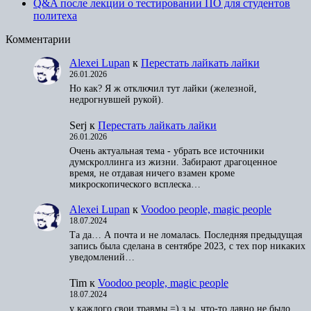
Q&A после лекции о тестировании ПО для студентов
политеха
Комментарии
Alexei Lupan
к
Перестать лайкать лайки
26.01.2026
Но как? Я ж отключил тут лайки (железной,
недрогнувшей рукой).
Serj
к
Перестать лайкать лайки
26.01.2026
Очень актуальная тема - убрать все источники
думскроллинга из жизни. Забирают драгоценное
время, не отдавая ничего взамен кроме
микроскопического всплеска…
Alexei Lupan
к
Voodoo people, magic people
18.07.2024
Та да… А почта и не ломалась. Последняя предыдущая
запись была сделана в сентябре 2023, с тех пор никаких
уведомлений…
Tim
к
Voodoo people, magic people
18.07.2024
у каждого свои травмы =) з.ы. что-то давно не было