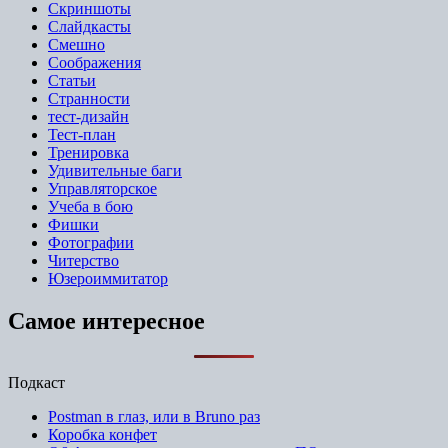
Скриншоты
Слайдкасты
Смешно
Соображения
Статьи
Странности
тест-дизайн
Тест-план
Тренировка
Удивительные баги
Управляторское
Учеба в бою
Фишки
Фотографии
Читерство
Юзероиммитатор
Самое интересное
Подкаст
Postman в глаз, или в Bruno раз
Коробка конфет