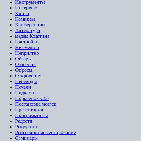
Инструменты
Интервью
Книги
Комиксы
Конференции
Литература
мадам Козятина
Настройки
Не смешно
Неприятно
Обзоры
Озарения
Опросы
Откровения
Переводы
Печали
Подкасты
Поросенок v2.0
Постановка мозгов
Презентации
Программисты
Радости
Рекрутинг
Рецессионное тестирование
Семинары