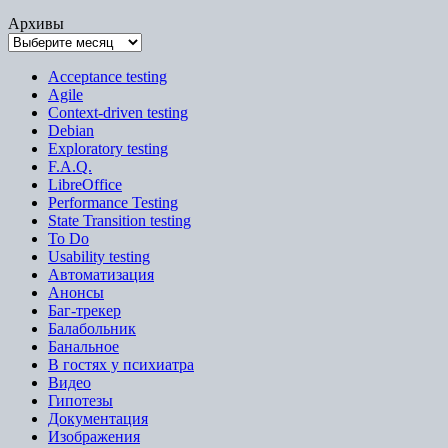
Архивы
Acceptance testing
Agile
Context-driven testing
Debian
Exploratory testing
F.A.Q.
LibreOffice
Performance Testing
State Transition testing
To Do
Usability testing
Автоматизация
Анонсы
Баг-трекер
Балабольник
Банальное
В гостях у психиатра
Видео
Гипотезы
Документация
Изображения