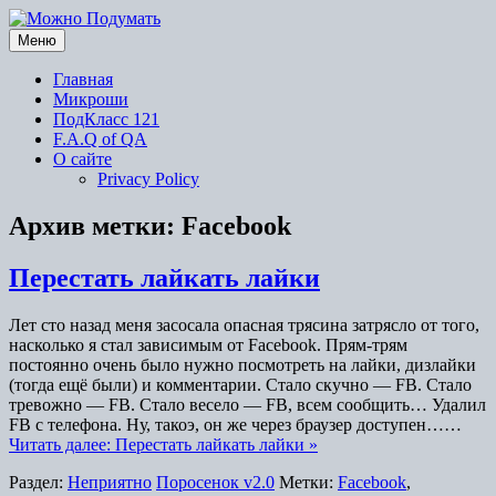
Перейти
к
Меню
содержимому
Главная
Микроши
ПодКласс 121
F.A.Q of QA
О сайте
Privacy Policy
Архив метки:
Facebook
Перестать лайкать лайки
Лет сто назад меня засосала опасная трясина затрясло от того,
насколько я стал зависимым от Facebook. Прям-трям
постоянно очень было нужно посмотреть на лайки, дизлайки
(тогда ещё были) и комментарии. Стало скучно — FB. Стало
тревожно — FB. Стало весело — FB, всем сообщить… Удалил
FB с телефона. Ну, такоэ, он же через браузер доступен……
Читать далее: Перестать лайкать лайки »
Раздел:
Неприятно
Поросенок v2.0
Метки:
Facebook
,