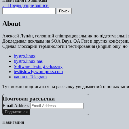
Навигация по записям
←
Предыдущие записи
Найти:
About
Алексей Лупàн, головний спiвпрацювальник по підготувальні т
Докладывал доклады на SQA Days, QA Fest и других конференц
Сделал глоссарий терминологии тестирования (English only, но 
bystro.linux
bystro.linux.nas
Software-Testing-Glossary
testitslowly.wordpress.com
канал в Telegram
Тут можно подписаться на рассылку уведомлений о новых зап
Почтовая рассылка
Email Address
Навигация