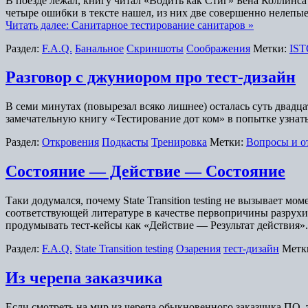
В поезде лежал, книгу читал «Водить как Стиг» Бена Коллинса
четыре ошибки в тексте нашел, из них две совершенно нелепые.
Читать далее: Санитарное тестирование санитаров »
Раздел:
F.A.Q.
Банальное
Скриншоты
Соображения
Метки:
IS
Разговор с джуниором про тест-дизайн
В семи минутах (повырезал всяко лишнее) осталась суть двадц
замечательную книгу «Тестирование дот ком» в попытке узнать,
Раздел:
Откровения
Подкасты
Тренировка
Метки:
Вопросы и о
Состояние — Действие — Состояние
Таки додумался, почему State Transition testing не вызывает
соответствующей литературе в качестве первопричины разрухи
продумывать тест-кейсы как «Действие — Результат действия
Раздел:
F.A.Q.
State Transition testing
Озарения
тест-дизайн
Метк
Из черепа заказчика
Если смотреть на мир из черепа обыкновенного заказчика ПО,