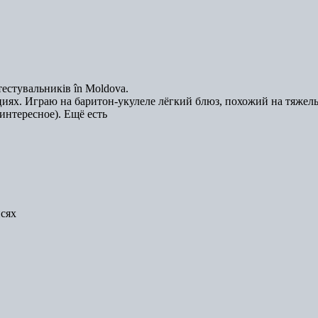
естувальників în Moldova.
иях. Играю на баритон-укулеле лёгкий блюз, похожий на тяжел
интересное). Ещё есть
исях