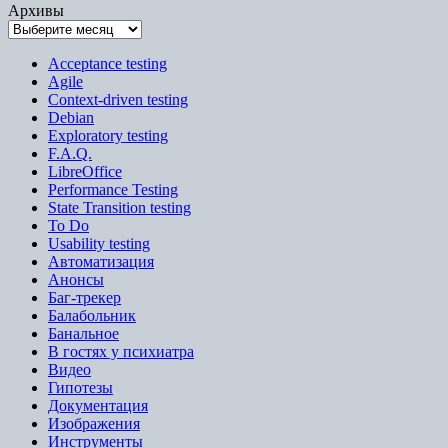
Архивы
Acceptance testing
Agile
Context-driven testing
Debian
Exploratory testing
F.A.Q.
LibreOffice
Performance Testing
State Transition testing
To Do
Usability testing
Автоматизация
Анонсы
Баг-трекер
Балабольник
Банальное
В гостях у психиатра
Видео
Гипотезы
Документация
Изображения
Инструменты