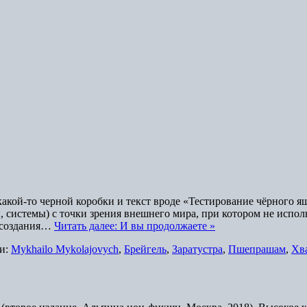
 какой-то черной коробки и текст вроде «Тестирование чёрного 
системы) с точки зрения внешнего мира, при котором не исполь
и создания…
Читать далее: И вы продолжаете »
и:
Mykhailo Mykolajovych
,
Брейгель
,
Заратустра
,
Пшепрашам
,
Хв