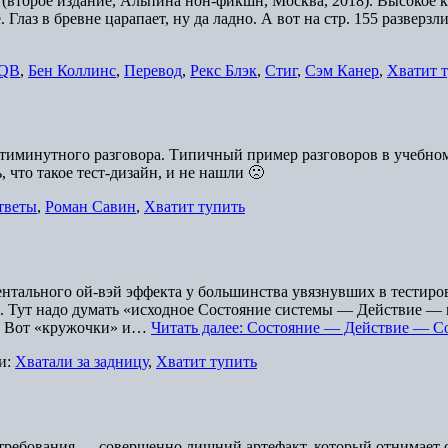
 (второе издание, Альпина нон-фикшн, Москва, 2018). Высокое к
 Глаз в бревне царапает, ну да ладно. А вот на стр. 155 разверз
TQB
,
Бен Коллинс
,
Перевод
,
Рекс Блэк
,
Стиг
,
Сэм Канер
,
Хватит 
атиминутного разговора. Типичный пример разговоров в учебном
 что такое тест-дизайн, и не нашли 🙁
тветы
,
Роман Савин
,
Хватит тупить
 моментального ой-вэй эффекта у большинства увязнувших в тест
. Тут надо думать «исходное Состояние системы — Действие — 
». Вот «кружочки» и…
Читать далее: Состояние — Действие — С
и:
Хватали за задницу
,
Хватит тупить
 требования — совершенно лишний артефакт, который отнимает о