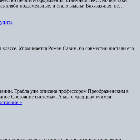
ачество печати и оформления, отличный текст, но все-таки
лись хляби подземельные, и стало ыыыы: Вах-вах-вах, не…
тупить
 классе. Упоминается Роман Савин, бо совместно листали его
ировании. Трабла уже описана профессором Преображенским в
иное Состояние системы». А мы с «деццва» учимся
остояние »
чень много средств и ничуть не гарантирует получение