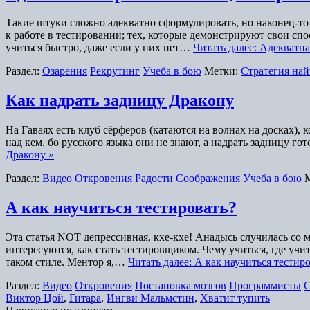
Такие штуки сложно адекватно сформулировать, но наконец-то 
к работе в тестировании; тех, которые демонстрируют свои сп
учиться быстро, даже если у них нет…
Читать далее: Адекватна
Раздел:
Озарения
Рекрутинг
Учеба в бою
Метки:
Стратегия на
Как надрать задницу Дракону
На Гаваях есть клуб сёрферов (катаются на волнах на досках),
над кем, бо русского языка они не знают, а надрать задницу 
Дракону »
Раздел:
Видео
Откровения
Радости
Соображения
Учеба в бою
А как научиться тестировать?
Эта статья NOT депрессивная, кхе-кхе! Анадысь случилась со м
интересуются, как стать тестировщиком. Чему учиться, где учи
таком стиле. Ментор я,…
Читать далее: А как научиться тестиро
Раздел:
Видео
Откровения
Постановка мозгов
Программисты
С
Виктор Цой
,
Гитара
,
Ингви Мальмстин
,
Хватит тупить