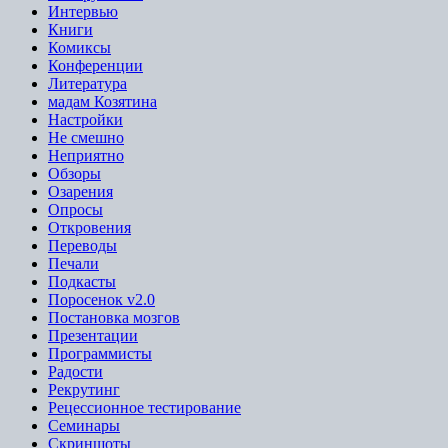
Интервью
Книги
Комиксы
Конференции
Литература
мадам Козятина
Настройки
Не смешно
Неприятно
Обзоры
Озарения
Опросы
Откровения
Переводы
Печали
Подкасты
Поросенок v2.0
Постановка мозгов
Презентации
Программисты
Радости
Рекрутинг
Рецессионное тестирование
Семинары
Скриншоты