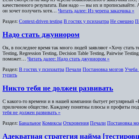
качественного результата. Вам надо — вы их и прописывайте. 
он хочет получить хотя…
Читать далее: Из черепа заказчика »
Раздел:
Context-driven testing
В гостях у психиатра
Не смешно
П
Надо стать джуниором
Ок, в последнее время так много людей заявляют «Хочу стать т
Testing, Regression Testing, Decision Table Testing, Pairwise Tes
поможет…
Читать далее: Надо стать джуниором »
Раздел:
В гостях у психиатра
Печали
Постановка мозгов
Учеба
тупить
Никто тебя не должен развивать
С какого-то времени и в нашей компании бытует регулярный «P
приличном обществе. Каждому понятны плюсы и профиты подобн
тебя не должен развивать »
Раздел:
Банальное
Комиксы
Откровения
Печали
Постановка мо
Адекватная стратегия найма [тестиров