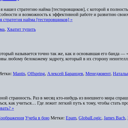
я нашел стратегию найма [тестировщиков], с которой я полност
особности и возможность к эффективной работе и развитию свои
я стратегия найма [тестировщиков] »
йма
,
Хватит тупить
 который называется точно так же, как и основавшая его банда —
готовы любому белокожему задроту, который в их сторону неинт
Метки:
Mantis
,
Offspring
,
Алексей Баранцев
,
Менеджмент
,
Наталья
ной странность. Раз в месяц кто-нибудь из внешнего мира спраш
ться, как учиться… Где лежит легкий путь к тому, чтобы стать 
вать? »
оображения
Учеба в бою
Метки:
Epam
,
GlobalLogic
,
James Bach
,