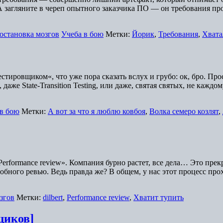
А загляните в череп опытного заказчика ПО — он требования про
остановка мозгов
Учеба в бою
Метки:
Йорик
,
Требования
,
Хвата
естировщиком«, что уже пора сказать вслух и грубо: ок, бро. П
ting, даже State-Transition Testing, или даже, святая святых, не к
 в бою
Метки:
А вот за что я люблю ковбоя
,
Волка семеро козлят
,
erformance review». Компания бурно растет, все дела… Это пре
ого ревью. Ведь правда же? В общем, у нас этот процесс прох
згов
Метки:
dilbert
,
Performance review
,
Хватит тупить
щиков]