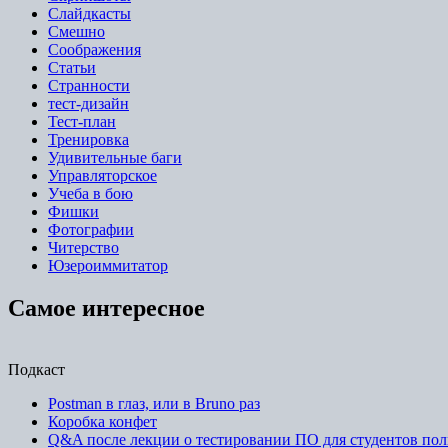
Слайдкасты
Смешно
Соображения
Статьи
Странности
тест-дизайн
Тест-план
Тренировка
Удивительные баги
Управляторское
Учеба в бою
Фишки
Фотографии
Читерство
Юзероиммитатор
Самое интересное
Подкаст
Postman в глаз, или в Bruno раз
Коробка конфет
Q&A после лекции о тестировании ПО для студентов пол