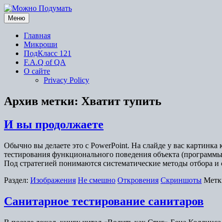
Перейти
к
Меню
содержимому
Главная
Микроши
ПодКласс 121
F.A.Q of QA
О сайте
Privacy Policy
Архив метки:
Хватит тупить
И вы продолжаете
Обычно вы делаете это с PowerPoint. На слайде у вас картинка
тестирования функционального поведения объекта (программы, 
Под стратегией понимаются систематические методы отбора 
Раздел:
Изображения
Не смешно
Откровения
Скриншоты
Метк
Санитарное тестирование санитаров