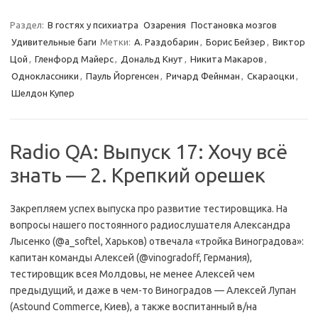
Раздел:
В гостях у психиатра
Озарения
Постановка мозгов
Удивительные баги
Метки:
А. Раздобарин
,
Борис Бейзер
,
Виктор
Цой
,
Гленфорд Майерс
,
Дональд Кнут
,
Никита Макаров
,
Одноклассники
,
Пауль Йоргенсен
,
Ричард Фейнман
,
Скараоцки
,
Шелдон Купер
Radio QA: Выпуск 17: Хочу всё
знать — 2. Крепкий орешек
Закрепляем успех выпуска про развитие тестировщика. На
вопросы нашего постоянного радиослушателя Александра
Лысенко (@a_softel, Харьков) отвечала «тройка Виноградова»:
капитан команды Алексей (@vinogradoff, Германия),
тестировщик всея Молдовы, не менее Алексей чем
предыдущий, и даже в чем-то Виноградов — Алексей Лупан
(Astound Commerce, Киев), а также воспитанный в/на