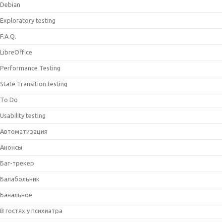
Debian
Exploratory testing
F.A.Q.
LibreOffice
Performance Testing
State Transition testing
To Do
Usability testing
Автоматизация
Анонсы
Баг-трекер
Балабольник
Банальное
В гостях у психиатра