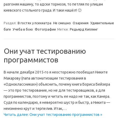
разгоняя машину, то адски тормозя, то петляя по улицам
киевского стольного града. И таки нашёл! 🙂
Раздел:
В гостях у психиатра
Не смешно
Озарения
Удивительные
баги
Учеба в бою
Фотографии
Метки:
Редьярд Киплинг
Они учат тестированию
программистов
В начале декабря 2015-го я неосторожно пообещал Никите
Макарову (папа автоматизации тестирования в
«Одноклассниках») объяснить, почему книга Бориса Бейзера
— это про тестирование, но не для тестировщиков, а для
программистов, поэтому и читать ее надо не так, как Канера.
Судя по календарю, я невероятно шустр и быстр, а Никита —
неизменно крут и терпелив. Итак,…
Читать далее: Они учат тестированию программистов »