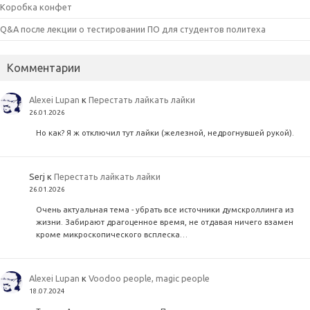
Коробка конфет
Q&A после лекции о тестировании ПО для студентов политеха
Комментарии
Alexei Lupan
к
Перестать лайкать лайки
26.01.2026
Но как? Я ж отключил тут лайки (железной, недрогнувшей рукой).
Serj
к
Перестать лайкать лайки
26.01.2026
Очень актуальная тема - убрать все источники думскроллинга из
жизни. Забирают драгоценное время, не отдавая ничего взамен
кроме микроскопического всплеска…
Alexei Lupan
к
Voodoo people, magic people
18.07.2024