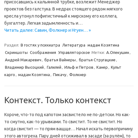
присосавшись к кальянной трубке, возлежит Менеджер
проектов без галстука. В недрах стоящего рядом мягкого
кресла утонул пофигистичный к мирскому его коллега,
бухгалтер. Легкая задымленность и…
Читать далее: Савин, Фолкнер и Нгуен… »
Раздел:
В гостях у психиатра
Литература
мадам Козятина
Скриншоты
Соображения
Управляторское
Метки:
А.Опекушин
,
Андрей Макаревич
,
братья Вайнеры
,
братья Стругацкие
,
Владимир Высоцкий
,
Галилей
,
Ильф и Петров
,
Канер
,
Культ
карго
,
мадам Козятина
,
Пикачу
,
Фолкнер
Контекст. Только контекст
Короче, что-то под капотом засвистело не по-детски. Но как-
то смутно, как-то урывками. То свистит. То не свистит. Но
когда свистит — то прям ващще… Начал искать первопричину
этого автогреха. Пару дней отсиживал в засаде (за рулём), то