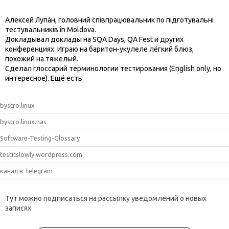
Алексей Лупàн, головний спiвпрацювальник по підготувальні
тестувальників în Moldova.
Докладывал доклады на SQA Days, QA Fest и других
конференциях. Играю на баритон-укулеле лёгкий блюз,
похожий на тяжелый.
Сделал глоссарий терминологии тестирования (English only, но
интересное). Ещё есть
bystro.linux
bystro.linux.nas
Software-Testing-Glossary
testitslowly.wordpress.com
канал в Telegram
Тут можно подписаться на рассылку уведомлений о новых
записях