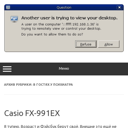
Перейти
к
содержимому
Меню
АРХИВ РУБРИКИ:
В ГОСТЯХ У ПСИХИАТРА
Casio FX-991EX
Я тупею. Возраст и Фэйсбук берут своё. Внешне это ещё не