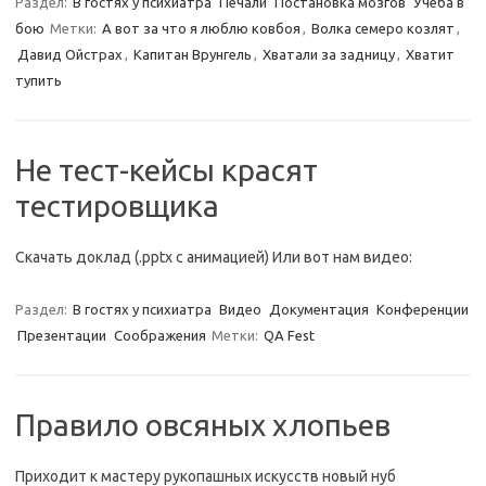
Раздел:
В гостях у психиатра
Печали
Постановка мозгов
Учеба в
бою
Метки:
А вот за что я люблю ковбоя
,
Волка семеро козлят
,
Давид Ойстрах
,
Капитан Врунгель
,
Хватали за задницу
,
Хватит
тупить
Не тест-кейсы красят
тестировщика
Скачать доклад (.pptx с анимацией) Или вот нам видео:
Раздел:
В гостях у психиатра
Видео
Документация
Конференции
Презентации
Соображения
Метки:
QA Fest
Правило овсяных хлопьев
Приходит к мастеру рукопашных искусств новый нуб