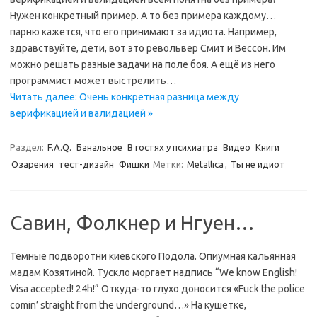
Нужен конкретный пример. А то без примера каждому…
парню кажется, что его принимают за идиота. Например,
здравствуйте, дети, вот это револьвер Смит и Вессон. Им
можно решать разные задачи на поле боя. А ещё из него
программист может выстрелить…
Читать далее: Очень конкретная разница между
верификацией и валидацией »
Раздел:
F.A.Q.
Банальное
В гостях у психиатра
Видео
Книги
Озарения
тест-дизайн
Фишки
Метки:
Metallica
,
Ты не идиот
Савин, Фолкнер и Нгуен…
Темные подворотни киевского Подола. Опиумная кальянная
мадам Козятиной. Тускло моргает надпись “We know English!
Visa accepted! 24h!” Откуда-то глухо доносится «Fuck the police
comin’ straight from the underground…» На кушетке,