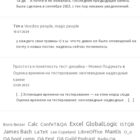
Та да… А почта и не ломалась. Последняя предыдущая запись
была сделана в сентябре 2023, с тех пор никаких уведомлений…
Tim
к
Voodoo people, magic people
18.07.2024
у каждого свои травмы =) з.ы. что-то давно не было оповещений на
почту о новых постах. надеюсь сейчас починилось
Простота и понятность тест-дизайна – Можно Подумать
к
Оценка времени на тестирование: неочевидные надводные
камни
23.09.2023
[…] Эстимация времени на тестирование — за этим марш сюда:
Оценка времени на тестирование: неочевидные надводные… […]
Excel
GlobalLogic
Calc
ConfeT&QA
ISTQB
Boris Beizer
James Bach
Mantis
LaTeX
LibreOffice
Lee Copeland
O_o
QA boot camp
QA Fest
QA Guild Podcast
Radio QA