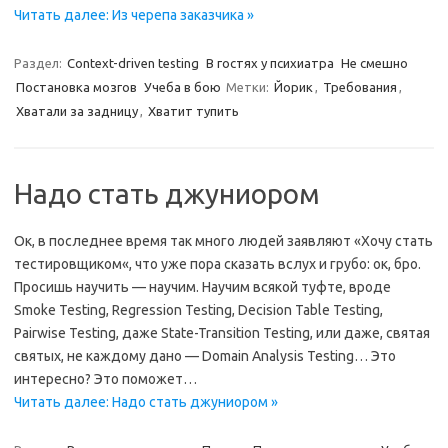
Читать далее: Из черепа заказчика »
Раздел:
Context-driven testing
В гостях у психиатра
Не смешно
Постановка мозгов
Учеба в бою
Метки:
Йорик
,
Требования
,
Хватали за задницу
,
Хватит тупить
Надо стать джуниором
Ок, в последнее время так много людей заявляют «Хочу стать
тестировщиком«, что уже пора сказать вслух и грубо: ок, бро.
Просишь научить — научим. Научим всякой туфте, вроде
Smoke Testing, Regression Testing, Decision Table Testing,
Pairwise Testing, даже State-Transition Testing, или даже, святая
святых, не каждому дано — Domain Analysis Testing… Это
интересно? Это поможет…
Читать далее: Надо стать джуниором »