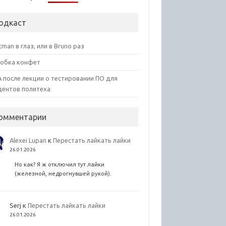
одкаст
tman в глаз, или в Bruno раз
обка конфет
 после лекции о тестировании ПО для
дентов политеха
омментарии
Alexei Lupan
к
Перестать лайкать лайки
26.01.2026
Но как? Я ж отключил тут лайки
(железной, недрогнувшей рукой).
Serj
к
Перестать лайкать лайки
26.01.2026