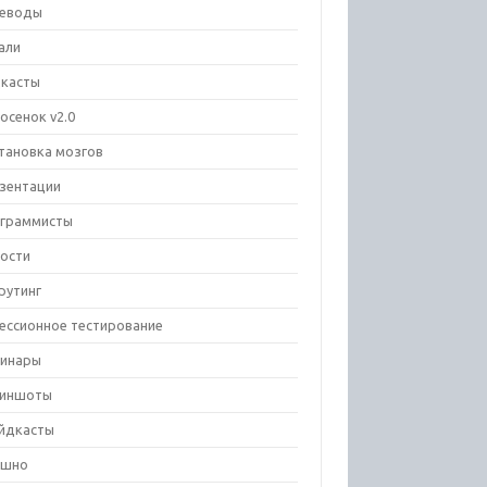
еводы
али
касты
осенок v2.0
тановка мозгов
зентации
граммисты
ости
рутинг
ессионное тестирование
инары
риншоты
йдкасты
ешно