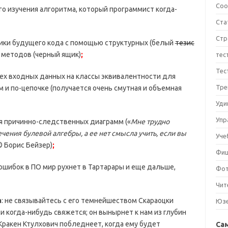
Соо
о изучения алгоритма, который программист когда-
Ста
Стр
гики будущего кода с помощью структурных (белый
тезис
 методов (черный ящик)
;
тес
Тес
ех входных данных на классы эквивалентности для
Тре
 и по-цепочке (получается очень смутная и объемная
Уди
Упр
я причинно-следственных диаграмм («
Мне трудно
чения булевой алгебры, а ее нет смысла учить, если вы
Уче
© Борис Бейзер)
;
Фи
 ошибок в ПО мир рухнет в Тартарары и еще дальше,
Фо
Чит
а
: не связывайтесь с его темнейшеством Скараоцки
Юз
ами когда-нибудь свяжется; он вынырнет к нам из глубин
Кракен Ктулхович побледнеет, когда ему будет
Са