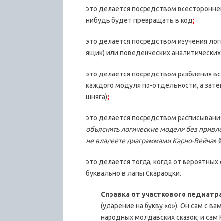
это делается посредством всестороннег
нибудь будет превращать в код
;
это делается посредством изучения ло
ящик) или поведенческих аналитических
это делается посредством разбиения вс
каждого модуля по-отдельности, а затем
шняга)
;
это делается посредством расписывани
объяснить логические модели без привле
не владеете диаграммами Карно-Вейча
» 
это делается тогда, когда от вероятных
буквально в лапы Скараоцки.
Справка от участкового педиатр
(ударение на букву «о»). Он сам с в
народных молдавских сказок; и сам 