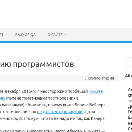
21
F.A.Q OF QA
О САЙТЕ
Най
нию программистов
Ab
3 комментария
А
ле декабря 2015-го я неосторожно пообещал
Никите
с
ову
(папа автоматизации тестирования в
т
лассниках») объяснить, почему книга Бориса Бейзера —
Д
о тестирование, но
не для тестировщиков
, а для
F
б
ммистов, поэтому и читать ее надо не так, как Канера.
н
С
о календарю, я невероятно шустр и быстр, а Никита —