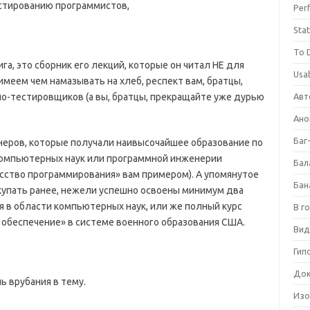
естированию программистов,
Per
Stat
To 
га, это сборник его лекций, которые он читал НЕ для
Usab
меем чем намазывать на хлеб, респект вам, братцы,
ло-тестировщиков (а вы, братцы, прекращайте уже дурью
Авт
Ано
Баг
неров, которые получали наивысочайшее образование по
компьютерных наук или программной инженерии
Бал
кусство программирования» вам примером). А упомянутое
Бан
купать ранее, нежели успешно освоены минимум два
я в области компьютерных наук, или же полный курс
В г
обеспечение» в системе военного образования США.
Вид
Гип
Док
 врубания в тему.
Изо