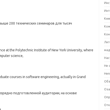
Инс
Инт
Кни
выше 200 технических семинаров для тысяч
Ком
Кон
Лит
ce at the Polytechnic Institute of New York University, where
мад
mputer science,
Нас
Не 
Неп
uate courses in software engineering, actually in Grand
Об
Оза
 изрядно подготовленной аудитории, на основе
Оп
Отк
я
.