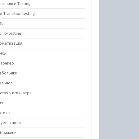
formance Testing
e Transition testing
Do
ility testing
оматизация
нсы
-трекер
абольник
альное
остях у психиатра
ео
отезы
ументация
бражения