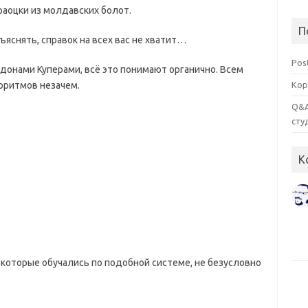
аоцки из молдавских болот.
П
ъяснять, справок на всех вас не хватит…
Pos
донами Куперами, всё это понимают органично. Всем
оритмов незачем.
Кор
Q&A
сту
К
которые обучались по подобной системе, не безусловно