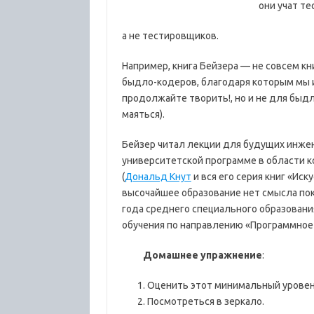
они учат т
а не тестировщиков.
Например, книга Бейзера — не совсем кни
быдло-кодеров, благодаря которым мы и
продолжайте творить!, но и не для быд
маяться).
Бейзер читал лекции для будущих инже
университетской программе в области 
(
Дональд Кнут
и вся его серия книг «Ис
высочайшее образование нет смысла по
года среднего специального образовани
обучения по направлению «Программное 
Домашнее упражнение
:
Оценить этот минимальный уровень
Посмотреться в зеркало.