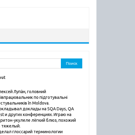
ти:
out
лексей Лупàн, головний
пiвпрацювальник по підготувальні
естувальників în Moldova.
окладывал доклады на SQA Days, QA
est и других конференциях. Играю на
аритон-укулеле лёгкий блюз, похожий
а тяжелый.
делал глоссарий терминологии