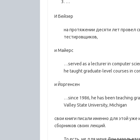
…
И Бейзер
на протяжении десяти лет провел с
тестировщиков,
и Майерс
…served as a lecturer in computer scien
he taught graduate-level courses in co
и Йоргенсен
…since 1986, he has been teaching grad
Valley State University, Michigan
свои книги писали именно для этой уже
сборников своих лекций.
То есть, не для меня
Дон разольетс