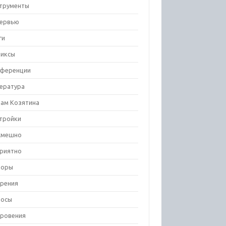
трументы
ервью
ги
иксы
ференции
ература
ам Козятина
тройки
смешно
риятно
зоры
рения
росы
ровения