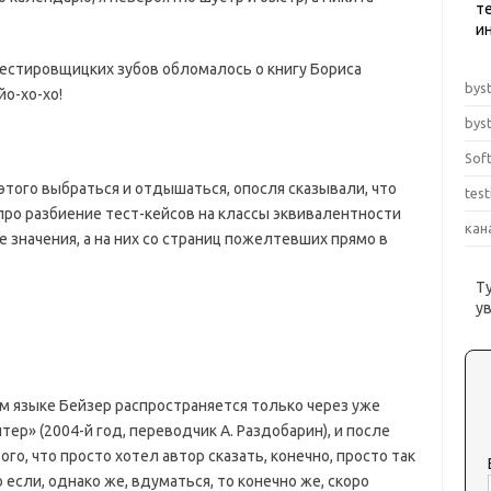
те
и
тестировщицких зубов обломалось о книгу Бориса
byst
йо-хо-хо!
byst
Sof
этого выбраться и отдышаться, опосля сказывали, что
tes
про разбиение тест-кейсов на классы эквивалентности
кан
 значения, а на них со страниц пожелтевших прямо в
Т
у
м языке Бейзер распространяется только через уже
ер» (2004-й год, переводчик А. Раздобарин), и после
о, что просто хотел автор сказать, конечно, просто так
о если, однако же, вдуматься, то конечно же, скоро