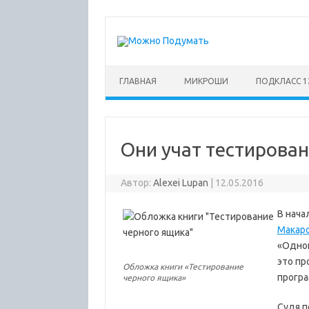
Перейти
к
содержимому
ГЛАВНАЯ
МИКРОШИ
ПОДКЛАСС 1
Они учат тестирова
Автор:
Alexei Lupan
|
12.05.2016
В нача
Макар
«Однок
это пр
Обложка книги «Тестирование
програ
черного ящика»
Судя п