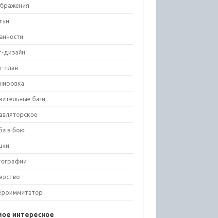
бражения
тьи
анности
т-дизайн
т-план
нировка
вительные баги
авляторское
ба в бою
шки
тографии
ерство
ероиммитатор
мое интересное