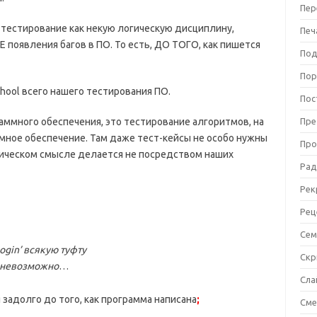
Пер
тестирование как некую логическую дисциплину,
Печ
появления багов в ПО. То есть, ДО ТОГО, как пишется
Под
Пор
chool всего нашего тестирования ПО.
Пос
аммного обеспечения, это тестирование алгоритмов, на
Пре
мное обеспечение. Там даже тест-кейсы не особо нужны
Про
мическом смысле делается не посредством наших
Рад
Рек
Рец
Сем
ogin’ всякую туфту
Ск
я невозможно
…
Сла
задолго до того, как программа написана
;
См