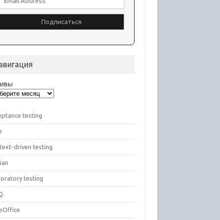
авигация
хивы
eptance testing
e
text-driven testing
ian
oratory testing
Q.
eOffice