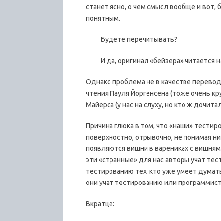
станет ясно, о чем смысл вообще и вот, 
понятным.
Будете перечитывать?
И да, оригинал «бейзера» читается н
Однако проблема не в качестве перевод
чтения Пауля Йоргенсена (тоже очень кр
Майерса (у нас на слуху, но кто ж дочита
Причина глюка в том, что «наши» тести
поверхностно, отрывочно, не понимая н
появляются вишни в варениках с вишням
эти «странные» для нас авторы учат тес
тестированию тех, кто уже умеет думат
они учат тестированию или программист
Вкратце: