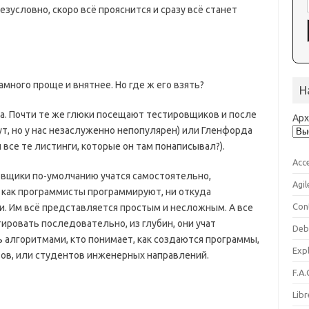
безусловно, скоро всё прояснится и сразу всё станет
амного проще и внятнее. Но где ж его взять?
Н
а. Почти те же глюки посещают тестировщиков и после
Ар
ут, но у нас незаслуженно непопулярен) или Гленфорда
л все те листинги, которые он там понаписывал?).
Acc
ровщики по-умолчанию учатся самостоятельно,
Agil
и как программисты программируют, ни откуда
Con
и. Им всё представляется простым и несложным. А все
тировать последовательно, из глубин, они учат
Deb
ь алгоритмами, кто понимает, как создаются программы,
Expl
ов, или студентов инженерных направлений.
F.A.
Libr