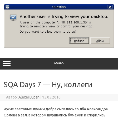
Перейти
к
содержимому
Меню
SQA Days 7 — Ну, коллеги
Автор:
Alexei Lupan
|
15.05.2010
Яркие световые лучики добра сыпались со лба Александра
Орлова в зал, в котором шуршались бумажки и спорились