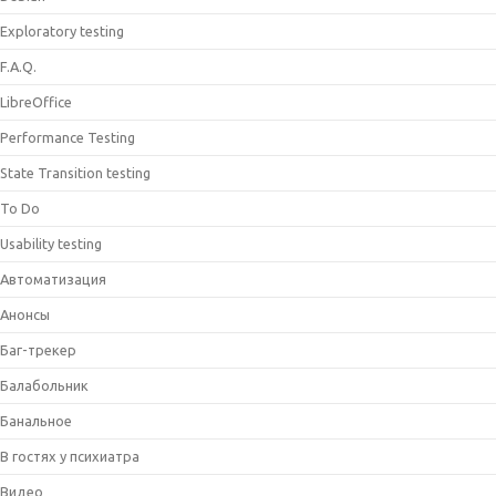
Exploratory testing
F.A.Q.
LibreOffice
Performance Testing
State Transition testing
To Do
Usability testing
Автоматизация
Анонсы
Баг-трекер
Балабольник
Банальное
В гостях у психиатра
Видео