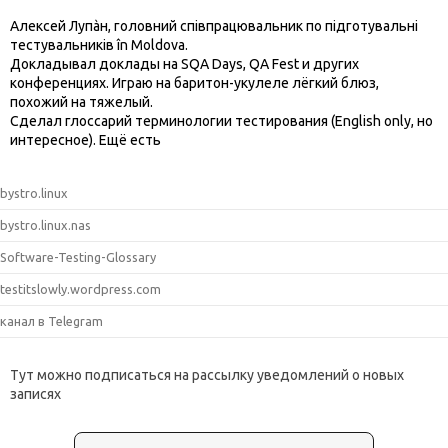
Алексей Лупàн, головний спiвпрацювальник по підготувальні
тестувальників în Moldova.
Докладывал доклады на SQA Days, QA Fest и других
конференциях. Играю на баритон-укулеле лёгкий блюз,
похожий на тяжелый.
Сделал глоссарий терминологии тестирования (English only, но
интересное). Ещё есть
bystro.linux
bystro.linux.nas
Software-Testing-Glossary
testitslowly.wordpress.com
канал в Telegram
Тут можно подписаться на рассылку уведомлений о новых
записях