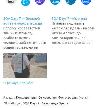
Email
X
odon
gram
dIn
book
SQA Days 7 — Больной,
SQA Days 7 – Мы и они
вот вам морковка сзади
Начинает подкипать
Вопросы соответствия
кастрюля с идеями на огне
знаний и навыков,
жизни. Александр
слабости памяти
Александров принес
человеческой, неточности
доклад, в которов выдал
общей терминологии
ряд соображений по
тестировщиков, а также
поводу прошлого доклада
то, что знания в нашей
Юли Нечаевой "Ловушки
области сами по себе
заказного тестирования".
никому не нужны - все это
Если это станет чем-то
обсуждается на
традиционным - быт
"квадратном столе"
конференции можно
Алексея Баранцева про
считать налаженным.
SQA Days 7 пошёл!
сертификацию
Интрига рулит. "Мы
тестировщиков. Зал
пожинаем плоды того, что
разделился на две
сделали сами", говорит
Раздел:
Конференции
Откровения
Фотографии
Метки:
стороны, как в
Александр Леонидович,
GlobalLogic
,
SQA Days 7
,
Александр Орлов
парламенте. Я сел ближе
комментируя…