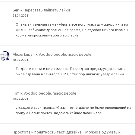
Serj
к
Перестать лайкать лайки
26.01.2026
Очень актуальная тема - убрать все источники думскроллинга из
жизни. Забирают драгоценное время, не отдавая ничего взамен
кроме микроскопического всплеска…
Alexei Lupan
к
Voodoo people, magic people
18.07.2024
Та да… А почта и не ломалась. Последняя предыдущая запись
была сделана в сентябре 2023, с тех пор никаких уведомлений…
Tim
к
Voodoo people, magic people
18.07.2024
у каждого свои травмы =) з.ы. что-то давно не было оповещений на
почту о новых постах. надеюсь сейчас починилось
Простота и понятность тест-дизайна – Можно Подумать
к