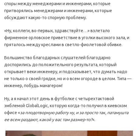
споры между менеджерами и инженерами, которые
притворялись менеджерами и инженерами, которые
обсуждают какую-то спорную проблему.
«Ну, коллеги, во-первых, здравствуйте…» взлетало
фирменное орловское приветствие в уголки высокого зала, и
пряталось между креслами в светло-фиолетовой обивке.
Большинство благодарных слушателей благодарно
доспорились до положительного результата, который
открывает веки инженеру, и подсказывает, что думать надо
не только о своей грядке, но и о всем огороде в целом. Типа —
инженер, побудь манагером!
Ну, а я начал этот день в футболке с четырехтактовой
эмблемой GlobalLogic, которую когда-то получил в киевском
офисе «
за плодотворную работу ну, и за просто так, патамушта
ее всем раздают, какой у вас там размер-то?
«.