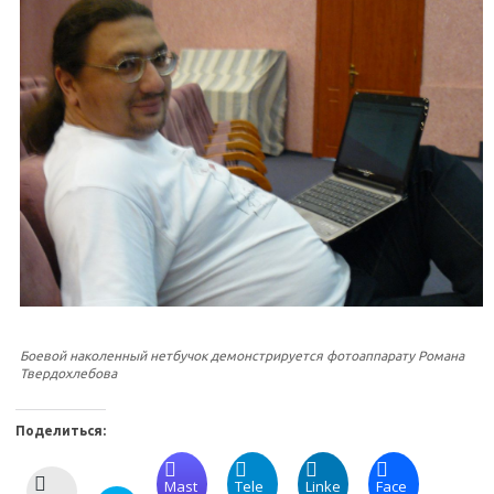
Боевой наколенный нетбучок демонстрируется фотоаппарату Романа
Твердохлебова
Поделиться:
Mast
Tele
Linke
Face