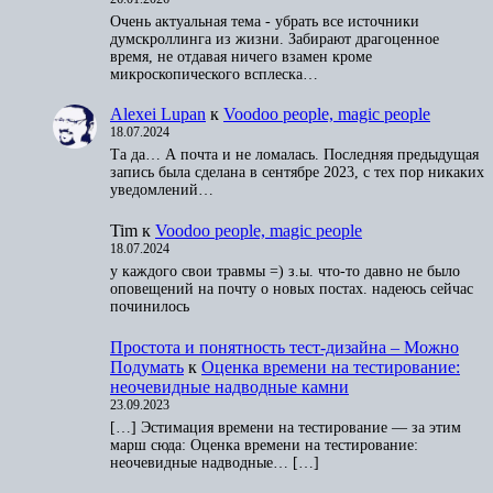
Очень актуальная тема - убрать все источники
думскроллинга из жизни. Забирают драгоценное
время, не отдавая ничего взамен кроме
микроскопического всплеска…
Alexei Lupan
к
Voodoo people, magic people
18.07.2024
Та да… А почта и не ломалась. Последняя предыдущая
запись была сделана в сентябре 2023, с тех пор никаких
уведомлений…
Tim
к
Voodoo people, magic people
18.07.2024
у каждого свои травмы =) з.ы. что-то давно не было
оповещений на почту о новых постах. надеюсь сейчас
починилось
Простота и понятность тест-дизайна – Можно
Подумать
к
Оценка времени на тестирование:
неочевидные надводные камни
23.09.2023
[…] Эстимация времени на тестирование — за этим
марш сюда: Оценка времени на тестирование:
неочевидные надводные… […]