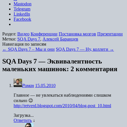
Mastodon
Telegram
LinkedIn
Facebook
Раздел:
Видео
Конференции
Постановка мозгов
Презентации
Метки:
SQA Days 7
,
Алексей Баранцев
Навигация по записям
←
SQA Days 7 – Мы и они
SQA Days 7 — Ну, коллеги
→
SQA Days 7 — Эквивалентность
маленьких машинок
: 2 комментария
Роман
15.05.2010
Главное — не увлекаться наблюдениями слишком
сильно 😉
http://retverd.blogspot.com/2010/04/blog-post_10.html
Загрузка...
Ответить
↓