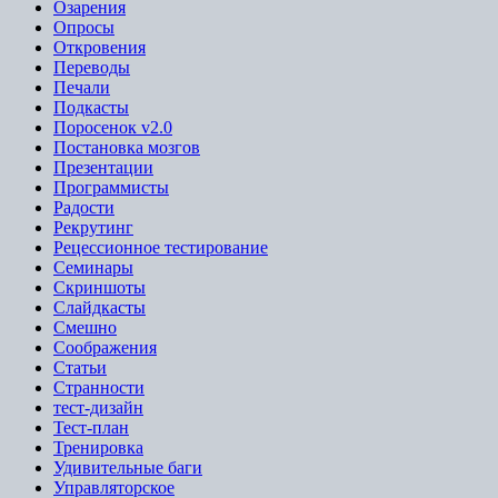
Озарения
Опросы
Откровения
Переводы
Печали
Подкасты
Поросенок v2.0
Постановка мозгов
Презентации
Программисты
Радости
Рекрутинг
Рецессионное тестирование
Семинары
Скриншоты
Слайдкасты
Смешно
Соображения
Статьи
Странности
тест-дизайн
Тест-план
Тренировка
Удивительные баги
Управляторское