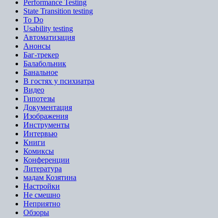
Performance Testing
State Transition testing
To Do
Usability testing
Автоматизация
Анонсы
Баг-трекер
Балабольник
Банальное
В гостях у психиатра
Видео
Гипотезы
Документация
Изображения
Инструменты
Интервью
Книги
Комиксы
Конференции
Литература
мадам Козятина
Настройки
Не смешно
Неприятно
Обзоры