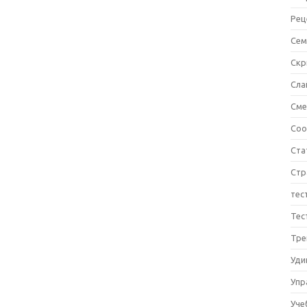
Рец
Сем
Ск
Сла
См
Соо
Ста
Стр
тес
Тес
Тре
Уди
Упр
Уче