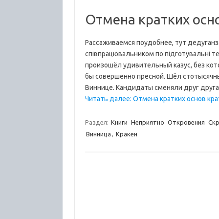
Отмена кратких осн
Рассаживаемся поудобнее, тут дедуганза
спiвпрацювальником по підготувальні те
произошёл удивительный казус, без кот
бы совершенно пресной. Шёл стотысячны
Виннице. Кандидаты сменяли друг друга
Читать далее: Отмена кратких основ кра
Раздел:
Книги
Неприятно
Откровения
Ск
Винница
,
Кракен