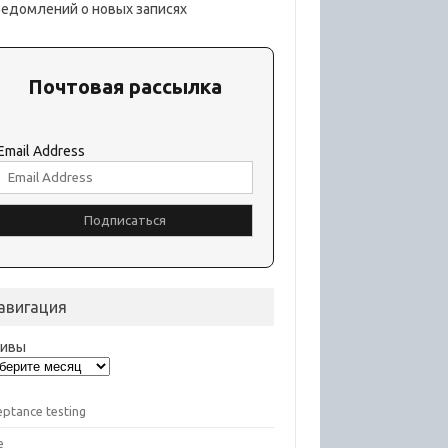
ведомлений о новых записях
Почтовая рассылка
Email Address
авигация
хивы
eptance testing
e