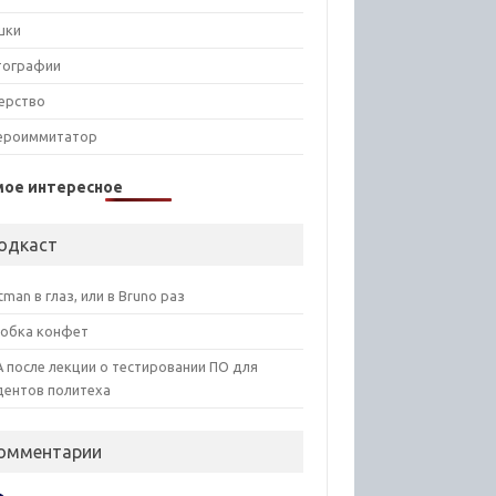
шки
тографии
ерство
ероиммитатор
мое интересное
одкаст
tman в глаз, или в Bruno раз
обка конфет
 после лекции о тестировании ПО для
дентов политеха
омментарии