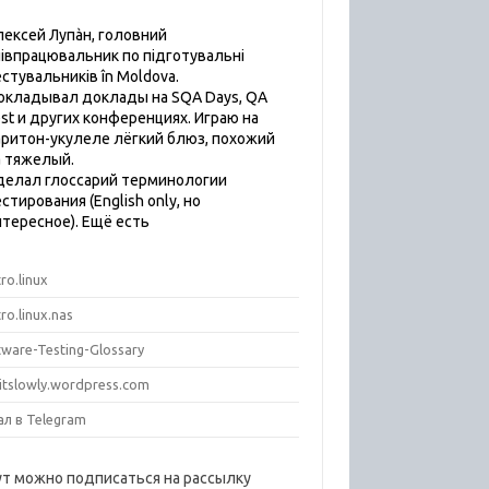
лексей Лупàн, головний
пiвпрацювальник по підготувальні
естувальників în Moldova.
окладывал доклады на SQA Days, QA
est и других конференциях. Играю на
аритон-укулеле лёгкий блюз, похожий
а тяжелый.
делал глоссарий терминологии
стирования (English only, но
нтересное). Ещё есть
ro.linux
ro.linux.nas
tware-Testing-Glossary
titslowly.wordpress.com
ал в Telegram
ут можно подписаться на рассылку