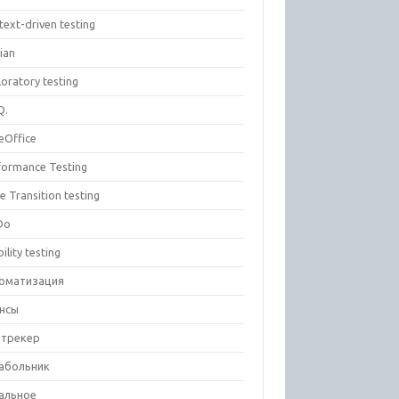
text-driven testing
ian
oratory testing
Q.
eOffice
formance Testing
e Transition testing
Do
ility testing
оматизация
нсы
-трекер
абольник
альное