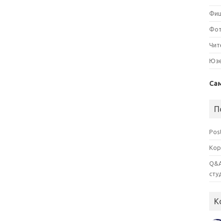
Фи
Фо
Чит
Юз
Са
П
Pos
Кор
Q&A
сту
К