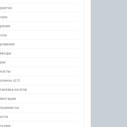
риятно
зоры
рения
росы
ровения
еводы
али
касты
осенок v2.0
тановка мозгов
зентации
граммисты
ости
рутинг