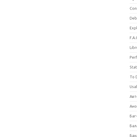
Con
Deb
Expl
F.A.
Libr
Per
Stat
To 
Usab
Авт
Ано
Баг
Бал
Бан