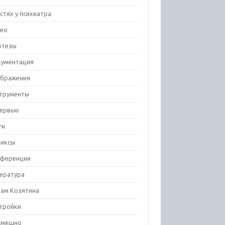
остях у психиатра
ео
отезы
ументация
бражения
трументы
ервью
ги
иксы
ференции
ература
ам Козятина
тройки
смешно