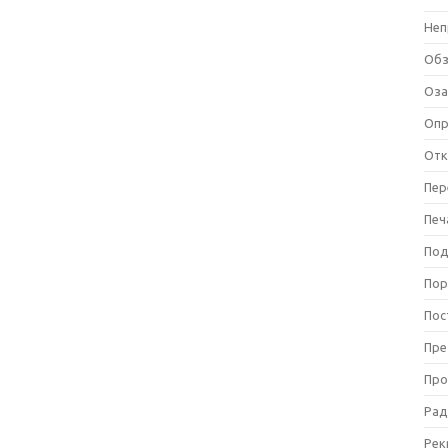
Неп
Об
Оза
Оп
Отк
Пер
Печ
Под
Пор
Пос
Пре
Про
Рад
Рек