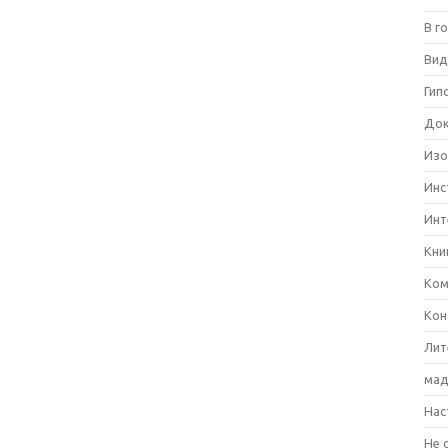
В г
Вид
Гип
Док
Изо
Инс
Инт
Кни
Ком
Кон
Лит
мад
Нас
Не 