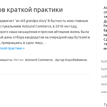
ов краткой практики
А
с
т
двигает ‘an old grandpa story’ В бытность мою главным
Д
F
стувальників Astound Commerce, в 2018-ом году,
б
орого наша насыщенная и пресная айтишная жизнь была
н
й день отбора кандидатов на очередной наш буткэмп в
С
, превращаясь в одно лицо,…
те
ткой практики »
и
риншоты
Метки:
Astound Commerce
,
Артур Коробейников
,
byst
byst
Sof
tes
кан
Т