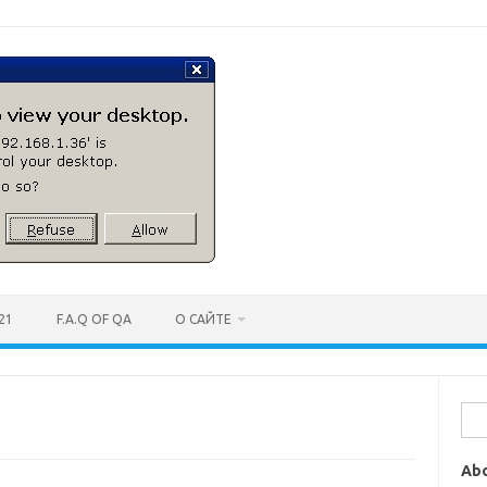
21
F.A.Q OF QA
О САЙТЕ
Най
Ab