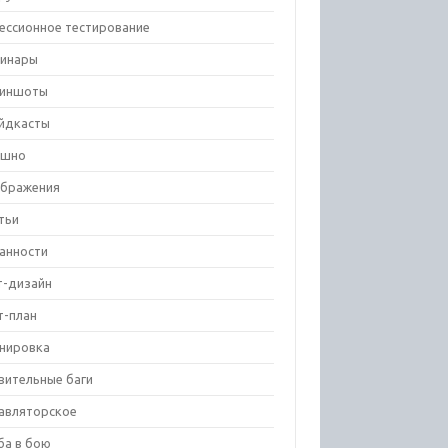
ессионное тестирование
инары
риншоты
йдкасты
ешно
бражения
тьи
анности
т-дизайн
т-план
нировка
вительные баги
авляторское
ба в бою