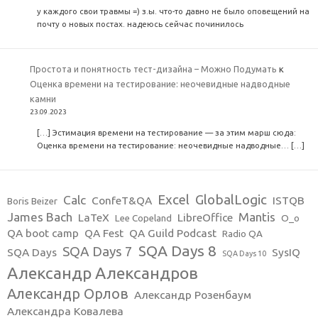
у каждого свои травмы =) з.ы. что-то давно не было оповещений на
почту о новых постах. надеюсь сейчас починилось
Простота и понятность тест-дизайна – Можно Подумать
к
Оценка времени на тестирование: неочевидные надводные
камни
23.09.2023
[…] Эстимация времени на тестирование — за этим марш сюда:
Оценка времени на тестирование: неочевидные надводные… […]
Excel
GlobalLogic
Calc
ConfeT&QA
ISTQB
Boris Beizer
James Bach
Mantis
LaTeX
LibreOffice
Lee Copeland
O_o
QA boot camp
QA Fest
QA Guild Podcast
Radio QA
SQA Days 8
SQA Days 7
SQA Days
SysIQ
SQA Days 10
Александр Александров
Александр Орлов
Александр Розенбаум
Александра Ковалева