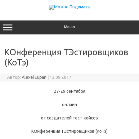
Перейти
к
содержимому
Меню
КОнференция ТЭстировщиков
(КоТэ)
Автор:
Alexei Lupan
|
13.09.2017
27-29 сентября
онлайн
от создателей тест-кейсов
КОнференция ТЭстировщиков (КоТэ)