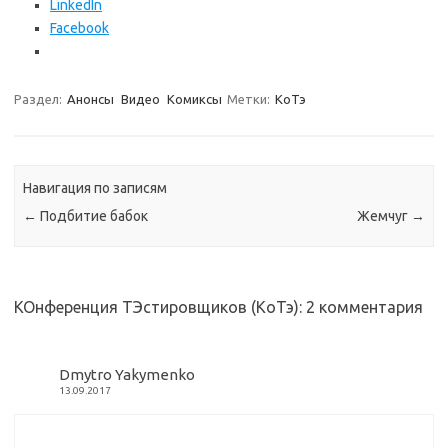
LinkedIn
Facebook
Раздел:
Анонсы
Видео
Комиксы
Метки:
КоТэ
Навигация по записям
←
Подбитие бабок
Жемчуг
→
КОнференция ТЭстировщиков (КоТэ)
: 2 комментария
Dmytro Yakymenko
13.09.2017