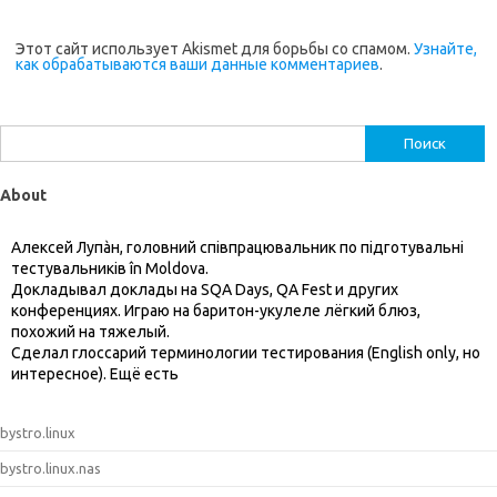
Этот сайт использует Akismet для борьбы со спамом.
Узнайте,
как обрабатываются ваши данные комментариев
.
Найти:
About
Алексей Лупàн, головний спiвпрацювальник по підготувальні
тестувальників în Moldova.
Докладывал доклады на SQA Days, QA Fest и других
конференциях. Играю на баритон-укулеле лёгкий блюз,
похожий на тяжелый.
Сделал глоссарий терминологии тестирования (English only, но
интересное). Ещё есть
bystro.linux
bystro.linux.nas