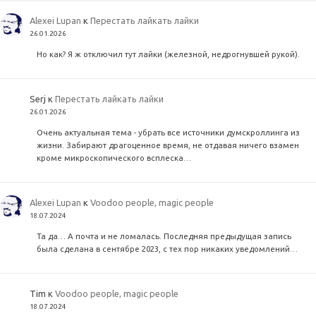
Alexei Lupan
к
Перестать лайкать лайки
26.01.2026
Но как? Я ж отключил тут лайки (железной, недрогнувшей рукой).
Serj
к
Перестать лайкать лайки
26.01.2026
Очень актуальная тема - убрать все источники думскроллинга из
жизни. Забирают драгоценное время, не отдавая ничего взамен
кроме микроскопического всплеска…
Alexei Lupan
к
Voodoo people, magic people
18.07.2024
Та да… А почта и не ломалась. Последняя предыдущая запись
была сделана в сентябре 2023, с тех пор никаких уведомлений…
Tim
к
Voodoo people, magic people
18.07.2024