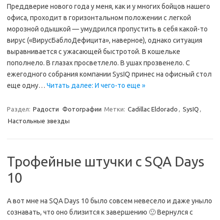
Преддверие нового года у меня, как и у многих бойцов нашего
офиса, проходит в горизонтальном положении с легкой
морозной одышкой — умудрился пропустить в себя какой-то
вирус («ВирусБаблоДефицита», наверное), однако ситуация
выравнивается с ужасающей быстротой. В кошельке
пополнело. В глазах просветлело. В ушах прозвенело. C
ежегодного собрания компании SysIQ принес на офисный стол
еще одну…
Читать далее: И чего-то еще »
Раздел:
Радости
Фотографии
Метки:
Cadillac Eldorado
,
SysIQ
,
Настольные звезды
Трофейные штучки с SQA Days
10
А вот мне на SQA Days 10 было совсем невесело и даже уныло
сознавать, что оно близится к завершению 🙂 Вернулся с