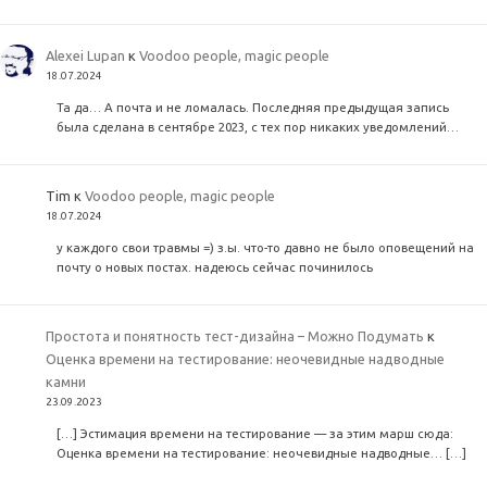
Alexei Lupan
к
Voodoo people, magic people
18.07.2024
Та да… А почта и не ломалась. Последняя предыдущая запись
была сделана в сентябре 2023, с тех пор никаких уведомлений…
Tim
к
Voodoo people, magic people
18.07.2024
у каждого свои травмы =) з.ы. что-то давно не было оповещений на
почту о новых постах. надеюсь сейчас починилось
Простота и понятность тест-дизайна – Можно Подумать
к
Оценка времени на тестирование: неочевидные надводные
камни
23.09.2023
[…] Эстимация времени на тестирование — за этим марш сюда:
Оценка времени на тестирование: неочевидные надводные… […]