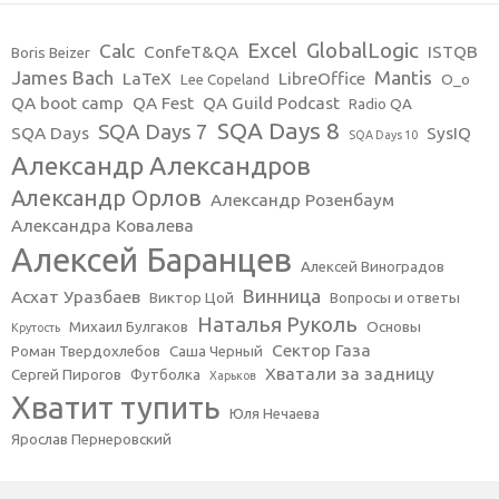
Excel
GlobalLogic
Calc
ConfeT&QA
ISTQB
Boris Beizer
James Bach
Mantis
LaTeX
LibreOffice
Lee Copeland
O_o
QA boot camp
QA Fest
QA Guild Podcast
Radio QA
SQA Days 8
SQA Days 7
SQA Days
SysIQ
SQA Days 10
Александр Александров
Александр Орлов
Александр Розенбаум
Александра Ковалева
Алексей Баранцев
Алексей Виноградов
Винница
Асхат Уразбаев
Виктор Цой
Вопросы и ответы
Наталья Руколь
Михаил Булгаков
Основы
Крутость
Сектор Газа
Роман Твердохлебов
Саша Черный
Хватали за задницу
Сергей Пирогов
Футболка
Харьков
Хватит тупить
Юля Нечаева
Ярослав Пернеровский