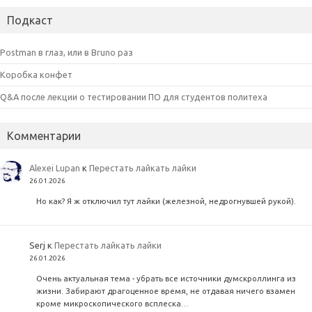
Подкаст
Postman в глаз, или в Bruno раз
Коробка конфет
Q&A после лекции о тестировании ПО для студентов политеха
Комментарии
Alexei Lupan
к
Перестать лайкать лайки
26.01.2026
Но как? Я ж отключил тут лайки (железной, недрогнувшей рукой).
Serj
к
Перестать лайкать лайки
26.01.2026
Очень актуальная тема - убрать все источники думскроллинга из
жизни. Забирают драгоценное время, не отдавая ничего взамен
кроме микроскопического всплеска…