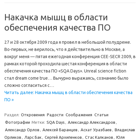
Накачка мышц в области
обеспечения качества ПО
27 и 28 октября 2009 года я провел в небольшой полудреме.
Во-первых, не верилось, что я действительно в Москве, а
вокруг меня — пятая ежегодная конференция CEE-SECR 2009, в
рамках которой проходила шестая конференция в области
обеспечения качества ПО «SQA Days». Unreal science fiction
стал dream come true… Вычурно выражаясь, сознанию было
сложно согласиться с…
Читать далее: Накачка мышц в области обеспечения качества
ПО »
Раздел:
Откровения
Радости
Соображения
Статьи
Фотографии
Метки:
SQA Days
,
Александр Александров
,
Александр Орлов
,
Алексей Баранцев
,
Асхат Уразбаев
,
Владислав
Орликов
,
Ларс Бак
,
Сергей Архипенков
,
Стас Калканов
,
Юля