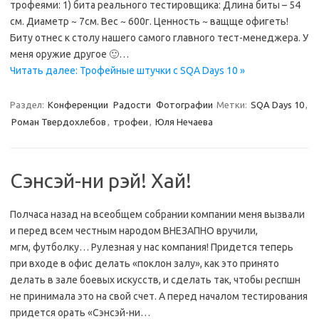
трофеями: 1) бита реального тестировщика: Длина биты – 54
см. Диаметр ~ 7см. Вес ~ 600г. Ценность ~ ващще офигеть!
Биту отнес к столу нашего самого главного тест-менеджера. У
меня оружие другое 🙂…
Читать далее: Трофейные штучки с SQA Days 10 »
Раздел:
Конференции
Радости
Фотографии
Метки:
SQA Days 10
,
Роман Твердохлебов
,
трофеи
,
Юля Нечаева
Сэнсэй-ни рэй! Хай!
Полчаса назад на всеобщем собрании компании меня вызвали
и перед всем честным народом ВНЕЗАПНО вручили,
мгм, футболку… Рулезная у нас компания! Придется теперь
при входе в офис делать «поклон залу», как это принято
делать в зале боевых искусств, и сделать так, чтобы респшн
не принимала это на свой счет. А перед началом тестирования
придется орать «Сэнсэй-ни…