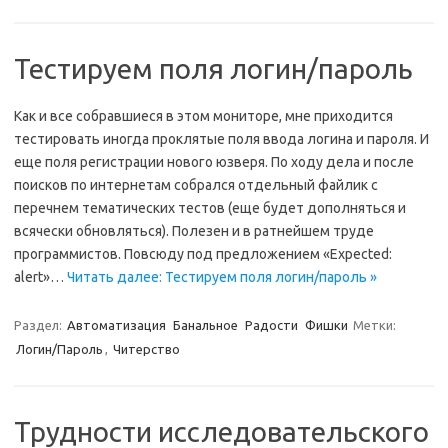
Тестируем поля логин/пароль
Как и все собравшиеся в этом мониторе, мне приходится
тестировать иногда проклятые поля ввода логина и пароля. И
еще поля регистрации нового юзверя. По ходу дела и после
поисков по интернетам собрался отдельный файлик с
перечнем тематических тестов (еще будет дополняться и
всячески обновляться). Полезен и в ратнейшем труде
программистов. Повсюду под предложением «Expected:
alert»…
Читать далее: Тестируем поля логин/пароль »
Раздел:
Автоматизация
Банальное
Радости
Фишки
Метки:
Логин/Пароль
,
Читерство
Трудности исследовательского