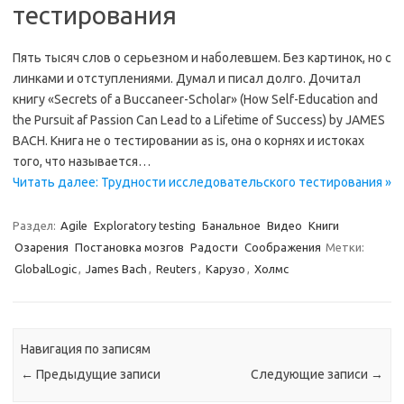
тестирования
Пять тысяч слов о серьезном и наболевшем. Без картинок, но с
линками и отступлениями. Думал и писал долго. Дочитал
книгу «Secrets of a Buccaneer-Scholar» (How Self-Education and
the Pursuit af Passion Can Lead to a Lifetime of Success) by JAMES
BACH. Книга не о тестировании as is, она о корнях и истоках
того, что называется…
Читать далее: Трудности исследовательского тестирования »
Раздел:
Agile
Exploratory testing
Банальное
Видео
Книги
Озарения
Постановка мозгов
Радости
Соображения
Метки:
GlobalLogic
,
James Bach
,
Reuters
,
Карузо
,
Холмс
Навигация по записям
←
Предыдущие записи
Следующие записи
→