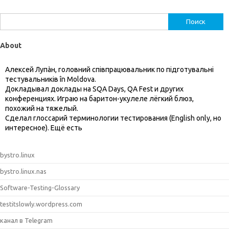
Найти:
About
Алексей Лупàн, головний спiвпрацювальник по підготувальні
тестувальників în Moldova.
Докладывал доклады на SQA Days, QA Fest и других
конференциях. Играю на баритон-укулеле лёгкий блюз,
похожий на тяжелый.
Сделал глоссарий терминологии тестирования (English only, но
интересное). Ещё есть
bystro.linux
bystro.linux.nas
Software-Testing-Glossary
testitslowly.wordpress.com
канал в Telegram