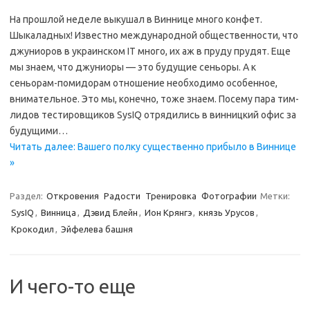
На прошлой неделе выкушал в Виннице много конфет.
Шыкаладных! Известно международной общественности, что
джуниоров в украинском IT много, их аж в пруду прудят. Еще
мы знаем, что джуниоры — это будущие сеньоры. А к
сеньорам-помидорам отношение необходимо особенное,
внимательное. Это мы, конечно, тоже знаем. Посему пара тим-
лидов тестировщиков SysIQ отрядились в винницкий офис за
будущими…
Читать далее: Вашего полку существенно прибыло в Виннице
»
Раздел:
Откровения
Радости
Тренировка
Фотографии
Метки:
SysIQ
,
Винница
,
Дэвид Блейн
,
Ион Крянгэ
,
князь Урусов
,
Крокодил
,
Эйфелева башня
И чего-то еще