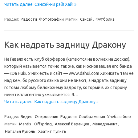
Читать далее: Сэнсэй-ни рэй! Хай! »
Раздел:
Радости
Фотографии
Метки:
Сэнсэй
,
Футболка
Как надрать задницу Дракону
На Гаваях есть клуб сёрферов (катаются на волнах на досках),
который называется точно так же, как и основавшая его банда
— «Da Hui». У них есть и сайт — www.dahui.com Хихикать там не
над кем, бо русского языка они не знают, а надрать задницу
готовы любому белокожему задроту, который в их сторону
неинтеллигентно ухмыльнётся. Я…
Читать далее: Как надрать задницу Дракону »
Раздел:
Видео
Откровения
Радости
Соображения
Учеба в бою
Метки:
Mantis
,
Offspring
,
Алексей Баранцев
,
Менеджмент
,
Наталья Руколь
,
Хватит тупить