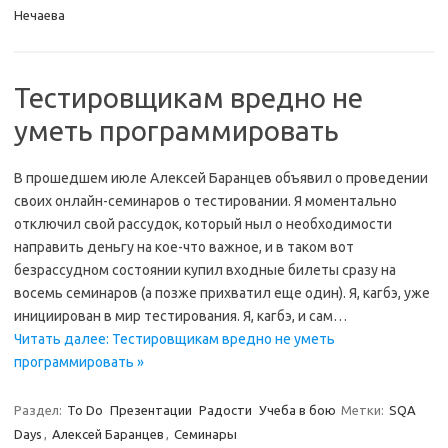
Нечаева
Тестировщикам вредно не
уметь программировать
В прошедшем июле Алексей Баранцев объявил о проведении
своих онлайн-семинаров о тестировании. Я моментально
отключил свой рассудок, который ныл о необходимости
направить деньгу на кое-что важное, и в таком вот
безрассудном состоянии купил входные билеты сразу на
восемь семинаров (а позже прихватил еще один). Я, кагбэ, уже
инициирован в мир тестирования. Я, кагбэ, и сам…
Читать далее: Тестировщикам вредно не уметь
программировать »
Раздел:
To Do
Презентации
Радости
Учеба в бою
Метки:
SQA
Days
,
Алексей Баранцев
,
Семинары