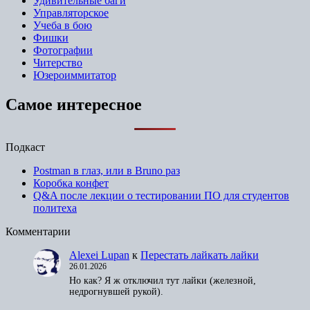
Удивительные баги
Управляторское
Учеба в бою
Фишки
Фотографии
Читерство
Юзероиммитатор
Самое интересное
Подкаст
Postman в глаз, или в Bruno раз
Коробка конфет
Q&A после лекции о тестировании ПО для студентов
политеха
Комментарии
Alexei Lupan
к
Перестать лайкать лайки
26.01.2026
Но как? Я ж отключил тут лайки (железной,
недрогнувшей рукой).