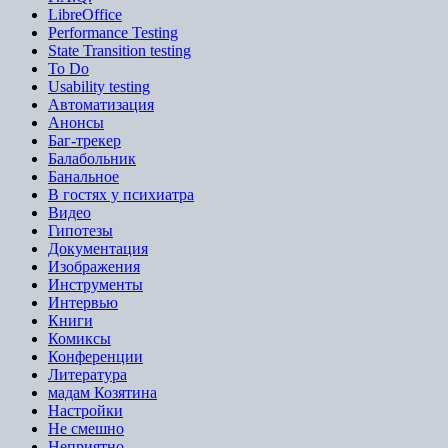
LibreOffice
Performance Testing
State Transition testing
To Do
Usability testing
Автоматизация
Анонсы
Баг-трекер
Балабольник
Банальное
В гостях у психиатра
Видео
Гипотезы
Документация
Изображения
Инструменты
Интервью
Книги
Комиксы
Конференции
Литература
мадам Козятина
Настройки
Не смешно
Неприятно