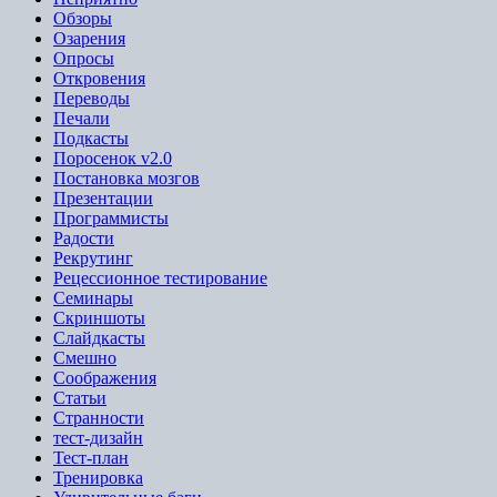
Обзоры
Озарения
Опросы
Откровения
Переводы
Печали
Подкасты
Поросенок v2.0
Постановка мозгов
Презентации
Программисты
Радости
Рекрутинг
Рецессионное тестирование
Семинары
Скриншоты
Слайдкасты
Смешно
Соображения
Статьи
Странности
тест-дизайн
Тест-план
Тренировка