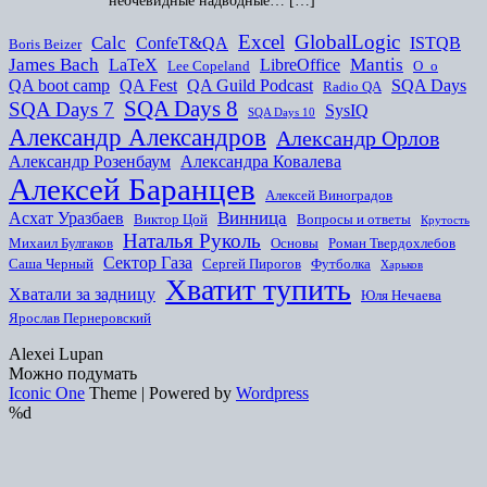
неочевидные надводные… […]
Excel
GlobalLogic
Calc
ConfeT&QA
ISTQB
Boris Beizer
James Bach
Mantis
LaTeX
LibreOffice
Lee Copeland
O_o
QA boot camp
QA Fest
QA Guild Podcast
SQA Days
Radio QA
SQA Days 8
SQA Days 7
SysIQ
SQA Days 10
Александр Александров
Александр Орлов
Александр Розенбаум
Александра Ковалева
Алексей Баранцев
Алексей Виноградов
Винница
Асхат Уразбаев
Виктор Цой
Вопросы и ответы
Крутость
Наталья Руколь
Михаил Булгаков
Основы
Роман Твердохлебов
Сектор Газа
Саша Черный
Сергей Пирогов
Футболка
Харьков
Хватит тупить
Хватали за задницу
Юля Нечаева
Ярослав Пернеровский
Alexei Lupan
Можно подумать
Iconic One
Theme | Powered by
Wordpress
%d