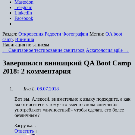
Mastodon
Telegram
LinkedIn
Facebook
Раздел:
Откровения
Радости
Фотографии
Метки:
QA boot
camp
,
Винница
Навигация по записям
←
Санитарное тестирование санитаров
Асхатология agile
→
Завершился винницкий QA Boot Camp
2018
: 2 комментария
Ilya L.
06.07.2018
Вот вы, Алексей, внимательно к языку подходите, а как
вы относитесь к тому что вместо слова «личный»
употребляют «личностный» чтобы сделать его более
безличным?
Загрузка...
Ответить
↓