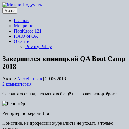
Перейти
к
Меню
содержимому
Главная
Микроши
ПодКласс 121
F.A.Q of QA
О сайте
Privacy Policy
Завершился винницкий QA Boot Camp
2018
Автор:
Alexei Lupan
|
29.06.2018
2 комментария
Сегодня осознал, что меня всё ещё называют репортёром:
Репортёр по версии Jira
Поистине, из профессии журналиста не уходят, а только
выносят.