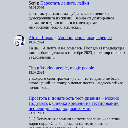
Serj
к
Перестать лайкать лайки
26.01.2026
Очень актуальная тема - убрать все источники
думскроллинга из жизни. Забирают драгоценное
время, не отдавая ничего взамен кроме
микроскопического всплеска…
Alexei Lupan
к
Voodoo people, magic people
18.07.2024
Та да… А почта и не ломалась. Последняя предыдущая
запись была сделана в сентябре 2023, с тех пор никаких
уведомлений…
Tim
к
Voodoo people, magic people
18.07.2024
у каждого свои травмы =) з.ы. что-то давно не было
оповещений на почту о новых постах. надеюсь сейчас
починилось
Простота и понятность тест-дизайна – Можно
Подумать
к
Оценка времени на тестирование:
неочевидные надводные камни
23.09.2023
[…] Эстимация времени на тестирование — за этим
марш сюда: Оценка времени на тестирование: