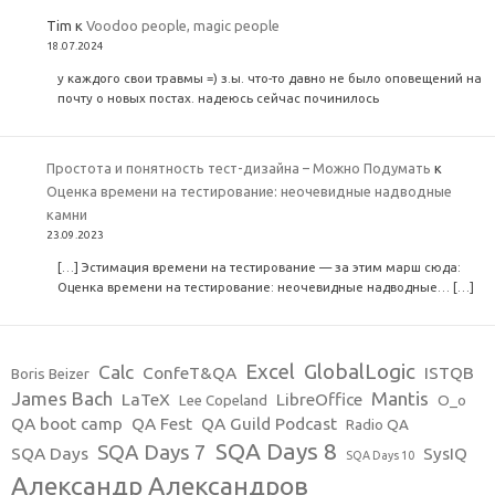
Tim
к
Voodoo people, magic people
18.07.2024
у каждого свои травмы =) з.ы. что-то давно не было оповещений на
почту о новых постах. надеюсь сейчас починилось
Простота и понятность тест-дизайна – Можно Подумать
к
Оценка времени на тестирование: неочевидные надводные
камни
23.09.2023
[…] Эстимация времени на тестирование — за этим марш сюда:
Оценка времени на тестирование: неочевидные надводные… […]
Excel
GlobalLogic
Calc
ConfeT&QA
ISTQB
Boris Beizer
James Bach
Mantis
LaTeX
LibreOffice
Lee Copeland
O_o
QA boot camp
QA Fest
QA Guild Podcast
Radio QA
SQA Days 8
SQA Days 7
SQA Days
SysIQ
SQA Days 10
Александр Александров