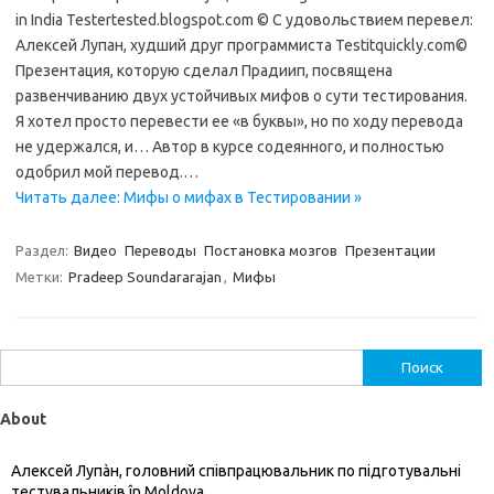
in India Testertested.blogspot.com © С удовольствием перевел:
Алексей Лупан, худший друг программиста Testitquickly.com©
Презентация, которую сделал Прадиип, посвящена
развенчиванию двух устойчивых мифов о сути тестирования.
Я хотел просто перевести ее «в буквы», но по ходу перевода
не удержался, и… Автор в курсе содеянного, и полностью
одобрил мой перевод.…
Читать далее: Мифы о мифах в Тестировании »
Раздел:
Видео
Переводы
Постановка мозгов
Презентации
Метки:
Pradeep Soundararajan
,
Мифы
Найти:
About
Алексей Лупàн, головний спiвпрацювальник по підготувальні
тестувальників în Moldova.