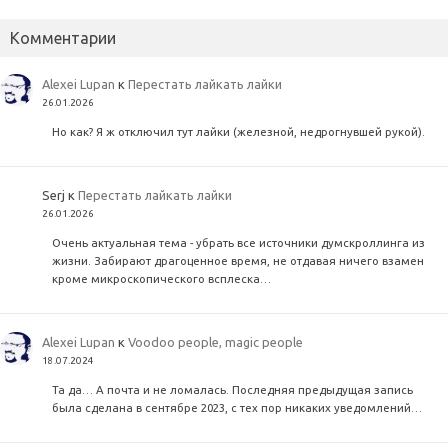
Комментарии
Alexei Lupan
к
Перестать лайкать лайки
26.01.2026
Но как? Я ж отключил тут лайки (железной, недрогнувшей рукой).
Serj
к
Перестать лайкать лайки
26.01.2026
Очень актуальная тема - убрать все источники думскроллинга из
жизни. Забирают драгоценное время, не отдавая ничего взамен
кроме микроскопического всплеска…
Alexei Lupan
к
Voodoo people, magic people
18.07.2024
Та да… А почта и не ломалась. Последняя предыдущая запись
была сделана в сентябре 2023, с тех пор никаких уведомлений…