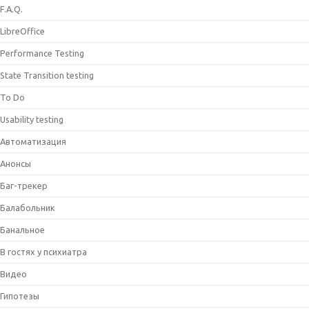
F.A.Q.
LibreOffice
Performance Testing
State Transition testing
To Do
Usability testing
Автоматизация
Анонсы
Баг-трекер
Балабольник
Банальное
В гостях у психиатра
Видео
Гипотезы