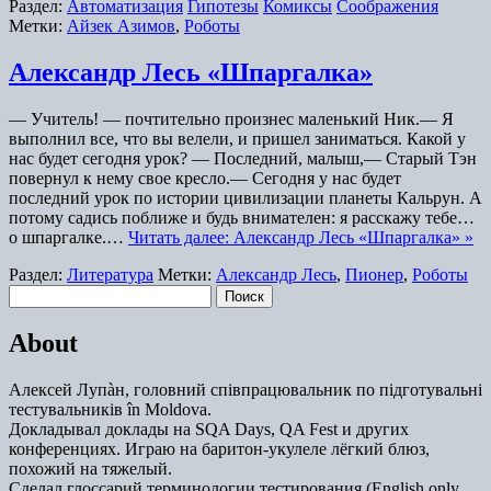
Раздел:
Автоматизация
Гипотезы
Комиксы
Соображения
Метки:
Айзек Азимов
,
Роботы
Александр Лесь «Шпаргалка»
— Учитель! — почтительно произнес маленький Ник.— Я
выполнил все, что вы велели, и пришел заниматься. Какой у
нас будет сегодня урок? — Последний, малыш,— Старый Тэн
повернул к нему свое кресло.— Сегодня у нас будет
последний урок по истории цивилизации планеты Кальрун. А
потому садись поближе и будь внимателен: я расскажу тебе…
о шпаргалке.…
Читать далее: Александр Лесь «Шпаргалка» »
Раздел:
Литература
Метки:
Александр Лесь
,
Пионер
,
Роботы
Найти:
About
Алексей Лупàн, головний спiвпрацювальник по підготувальні
тестувальників în Moldova.
Докладывал доклады на SQA Days, QA Fest и других
конференциях. Играю на баритон-укулеле лёгкий блюз,
похожий на тяжелый.
Сделал глоссарий терминологии тестирования (English only,