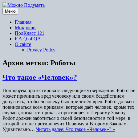
Перейти
к
Меню
содержимому
Главная
Микроши
ПодКласс 121
F.A.Q of QA
О сайте
Privacy Policy
Архив метки:
Роботы
Что такое «Человек»?
Попробуем протестировать следующие утверждения: Робот не
может причинить вред человеку или своим бездействием
допустить, чтобы человеку был причинён вред. Робот должен
повиноваться всем приказам, которые даёт человек, кроме тех
случаев, когда эти приказы противоречат Первому Закону.
Робот должен заботиться о своей безопасности в той мере, в
которой это не противоречит Первому и Второму Законам.
Удивительно…
Читать далее: Что такое «Человек»? »