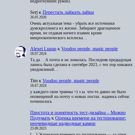
недрогнувшей рукой).
Serj
к
Перестать лайкать лайки
26.01.2026
Очень актуальная тема - убрать все источники
думскроллинга из жизни. Забирают драгоценное
время, не отдавая ничего взамен кроме
микроскопического всплеска…
Alexei Lupan
к
Voodoo people, magic people
18.07.2024
Та да… А почта и не ломалась. Последняя предыдущая
запись была сделана в сентябре 2023, с тех пор никаких
уведомлений…
Tim
к
Voodoo people, magic people
18.07.2024
у каждого свои травмы =) з.ы. что-то давно не было
оповещений на почту о новых постах. надеюсь сейчас
починилось
Простота и понятность тест-дизайна – Можно
Подумать
к
Оценка времени на тестирование:
неочевидные надводные камни
23.09.2023
[…] Эстимация времени на тестирование — за этим