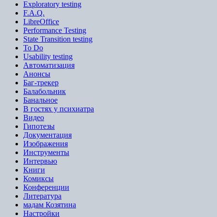
Exploratory testing
F.A.Q.
LibreOffice
Performance Testing
State Transition testing
To Do
Usability testing
Автоматизация
Анонсы
Баг-трекер
Балабольник
Банальное
В гостях у психиатра
Видео
Гипотезы
Документация
Изображения
Инструменты
Интервью
Книги
Комиксы
Конференции
Литература
мадам Козятина
Настройки