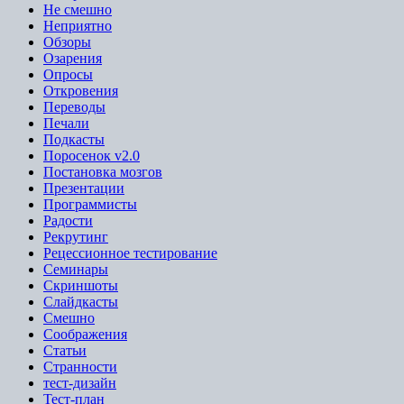
Не смешно
Неприятно
Обзоры
Озарения
Опросы
Откровения
Переводы
Печали
Подкасты
Поросенок v2.0
Постановка мозгов
Презентации
Программисты
Радости
Рекрутинг
Рецессионное тестирование
Семинары
Скриншоты
Слайдкасты
Смешно
Соображения
Статьи
Странности
тест-дизайн
Тест-план