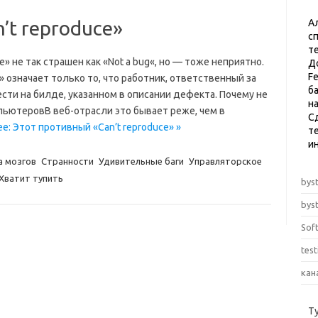
’t reproduce»
А
с
т
» не так страшен как «Not a bug«, но — тоже неприятно.
Д
F
означает только то, что работник, ответственный за
б
ести на билде, указанном в описании дефекта. Почему не
н
пьютеровВ веб-отрасли это бывает реже, чем в
С
е: Этот противный «Can’t reproduce» »
те
и
а мозгов
Странности
Удивительные баги
Управляторское
Хватит тупить
byst
byst
Sof
tes
кан
Т