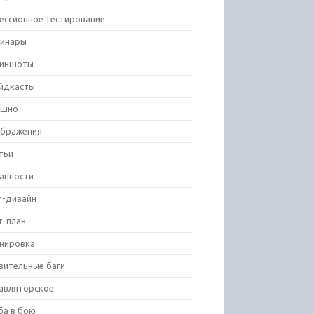
ессионное тестирование
инары
риншоты
йдкасты
ешно
бражения
тьи
анности
т-дизайн
т-план
нировка
вительные баги
авляторское
ба в бою