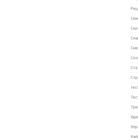
Рец
Сем
Ск
Сла
См
Соо
Ста
Стр
тес
Тес
Тре
Уди
Упр
Уче