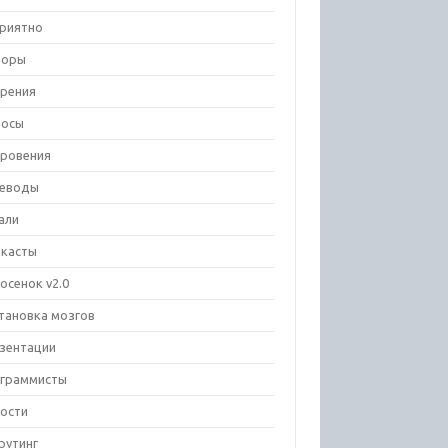
риятно
зоры
рения
росы
ровения
еводы
али
касты
осенок v2.0
тановка мозгов
зентации
граммисты
ости
рутинг