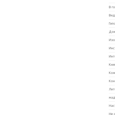
В г
Вид
Гип
Док
Изо
Инс
Инт
Кни
Ком
Кон
Лит
мад
Нас
Не 