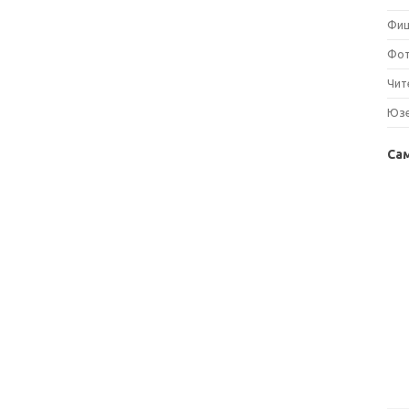
Фи
Фо
Чит
Юз
Са