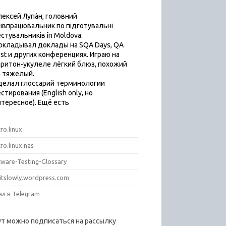
лексей Лупàн, головний
пiвпрацювальник по підготувальні
естувальників în Moldova.
окладывал доклады на SQA Days, QA
est и других конференциях. Играю на
аритон-укулеле лёгкий блюз, похожий
а тяжелый.
делал глоссарий терминологии
стирования (English only, но
нтересное). Ещё есть
ro.linux
ro.linux.nas
tware-Testing-Glossary
titslowly.wordpress.com
ал в Telegram
ут можно подписаться на рассылку