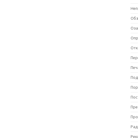
Неп
Об
Оза
Оп
Отк
Пер
Печ
Под
Пор
Пос
Пре
Про
Рад
Рек