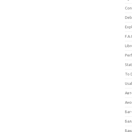
Con
Deb
Expl
F.A.
Libr
Per
Stat
To 
Usab
Авт
Ано
Баг
Бал
Бан