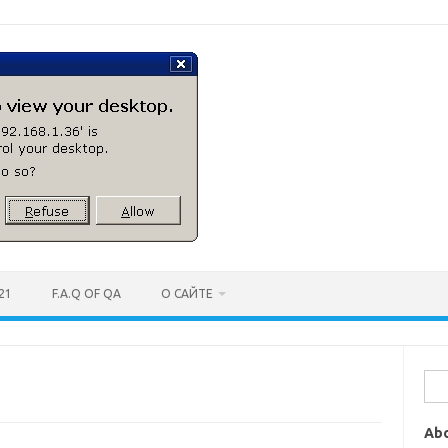
21
F.A.Q OF QA
О САЙТЕ
Най
Ab