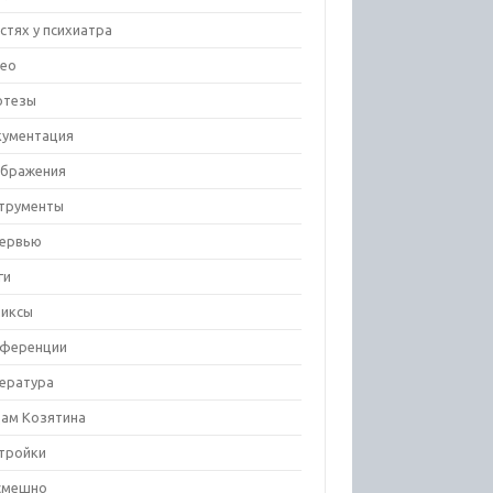
остях у психиатра
ео
отезы
ументация
бражения
трументы
ервью
ги
иксы
ференции
ература
ам Козятина
тройки
смешно