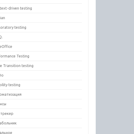
text-driven testing
ian
oratory testing
Q.
eOffice
formance Testing
e Transition testing
Do
ility testing
оматизация
нсы
-трекер
абольник
альное