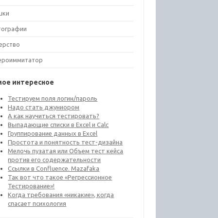
шки
тографии
ерство
ероиммитатор
мое интересное