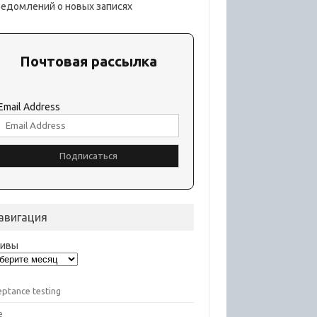
ведомлений о новых записях
Почтовая рассылка
Email Address
авигация
хивы
eptance testing
e