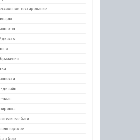
ессионное тестирование
инары
риншоты
йдкасты
ешно
бражения
тьи
анности
т-дизайн
т-план
нировка
вительные баги
авляторское
ба в бою