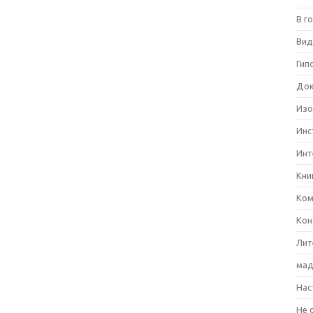
В г
Вид
Гип
Док
Изо
Инс
Инт
Кни
Ком
Кон
Лит
мад
Нас
Не 