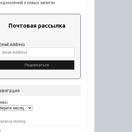
ведомлений о новых записях
Почтовая рассылка
Email Address
авигация
хивы
eptance testing
e