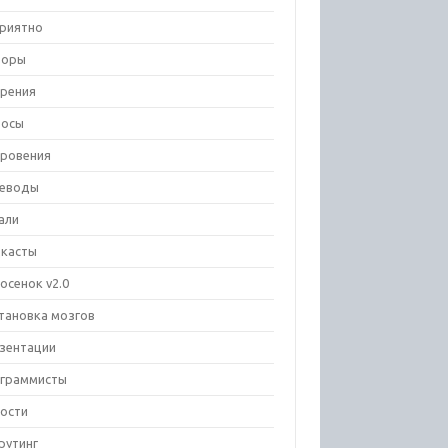
риятно
зоры
рения
росы
ровения
еводы
али
касты
осенок v2.0
тановка мозгов
зентации
граммисты
ости
рутинг