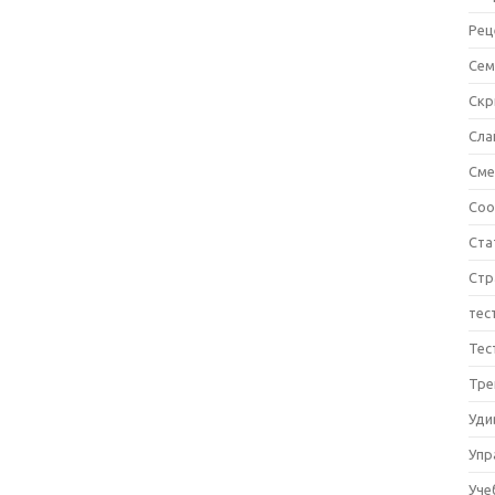
Рец
Сем
Ск
Сла
См
Соо
Ста
Стр
тес
Тес
Тре
Уди
Упр
Уче