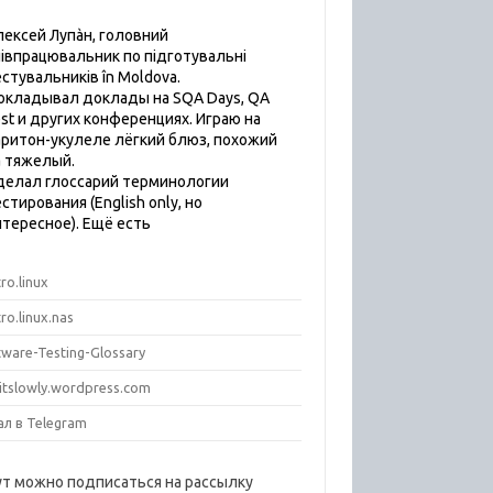
лексей Лупàн, головний
пiвпрацювальник по підготувальні
естувальників în Moldova.
окладывал доклады на SQA Days, QA
est и других конференциях. Играю на
аритон-укулеле лёгкий блюз, похожий
а тяжелый.
делал глоссарий терминологии
стирования (English only, но
нтересное). Ещё есть
ro.linux
ro.linux.nas
tware-Testing-Glossary
titslowly.wordpress.com
ал в Telegram
ут можно подписаться на рассылку