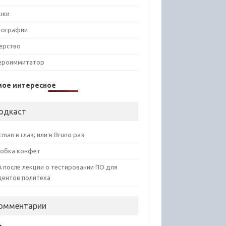
шки
тографии
ерство
ероиммитатор
мое интересное
одкаст
tman в глаз, или в Bruno раз
обка конфет
 после лекции о тестировании ПО для
дентов политеха
омментарии