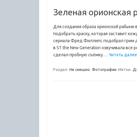
Зеленая орионская 
Для создания образа орионской рабыни в 
подобрать краску, которая заставит кож
сериала Фред Филлипс подобрал грим дл
в ST the New Generation озвучивала все
сделал пробную съёмку.…
Читать далее
Раздел:
Не смешно
Фотографии
Метки:
Д