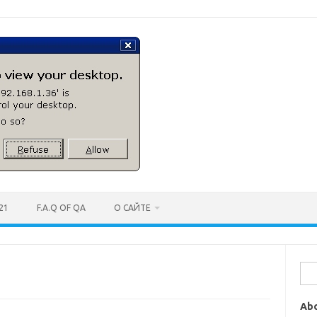
21
F.A.Q OF QA
О САЙТЕ
Най
Ab