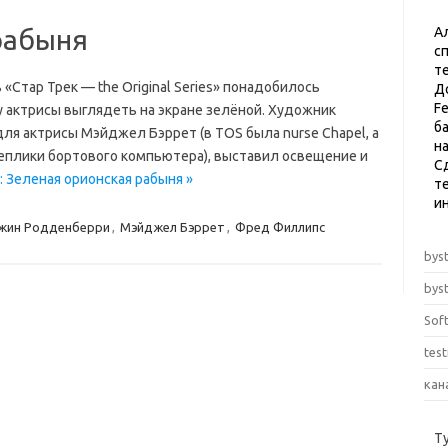
рабыня
А
с
т
«Стар Трек — the Original Series» понадобилось
Д
F
у актрисы выглядеть на экране зелёной. Художник
б
я актрисы Мэйджел Бэррет (в TOS была nurse Chapel, а
н
 реплики бортового компьютера), выставил освещение и
С
: Зеленая орионская рабыня »
те
и
жин Родденберри
,
Мэйджел Бэррет
,
Фред Филлипс
byst
byst
Sof
tes
кан
Т