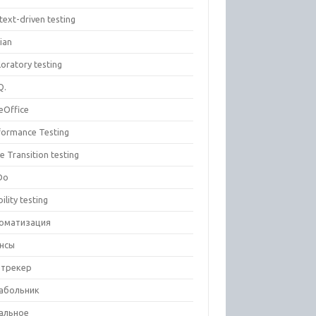
text-driven testing
ian
oratory testing
Q.
eOffice
formance Testing
e Transition testing
Do
ility testing
оматизация
нсы
-трекер
абольник
альное