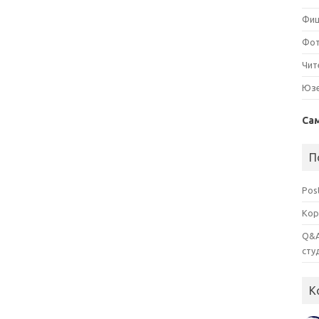
Фи
Фо
Чит
Юз
Са
П
Pos
Кор
Q&A
сту
К