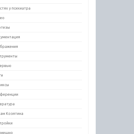
остях у психиатра
ео
отезы
ументация
бражения
трументы
ервью
ги
иксы
ференции
ература
ам Козятина
тройки
смешно