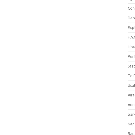
Con
Deb
Expl
F.A.
Libr
Per
Stat
To 
Usab
Авт
Ано
Баг
Бал
Бан