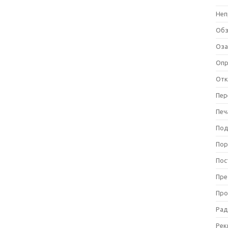
Неп
Об
Оза
Оп
Отк
Пер
Печ
Под
Пор
Пос
Пре
Про
Рад
Рек