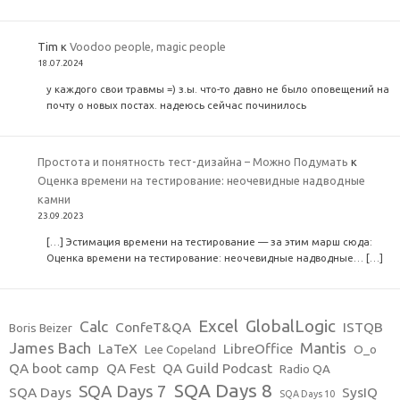
Tim
к
Voodoo people, magic people
18.07.2024
у каждого свои травмы =) з.ы. что-то давно не было оповещений на
почту о новых постах. надеюсь сейчас починилось
Простота и понятность тест-дизайна – Можно Подумать
к
Оценка времени на тестирование: неочевидные надводные
камни
23.09.2023
[…] Эстимация времени на тестирование — за этим марш сюда:
Оценка времени на тестирование: неочевидные надводные… […]
Excel
GlobalLogic
Calc
ConfeT&QA
ISTQB
Boris Beizer
James Bach
Mantis
LaTeX
LibreOffice
Lee Copeland
O_o
QA boot camp
QA Fest
QA Guild Podcast
Radio QA
SQA Days 8
SQA Days 7
SQA Days
SysIQ
SQA Days 10