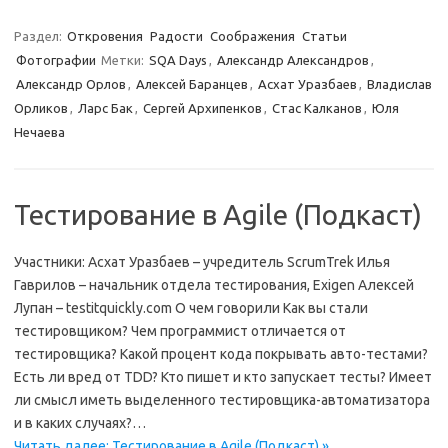
Раздел:
Откровения
Радости
Соображения
Статьи
Фотографии
Метки:
SQA Days
,
Александр Александров
,
Александр Орлов
,
Алексей Баранцев
,
Асхат Уразбаев
,
Владислав
Орликов
,
Ларс Бак
,
Сергей Архипенков
,
Стас Калканов
,
Юля
Нечаева
Тестирование в Agile (Подкаст)
Участники: Асхат Уразбаев – учредитель ScrumTrek Илья
Гаврилов – начальник отдела тестирования, Exigen Алексей
Лупан – testitquickly.com О чем говорили Как вы стали
тестировщиком? Чем программист отличается от
тестировщика? Какой процент кода покрывать авто-тестами?
Есть ли вред от TDD? Кто пишет и кто запускает тесты? Имеет
ли смысл иметь выделенного тестировщика-автоматизатора
и в каких случаях?…
Читать далее: Тестирование в Agile (Подкаст) »