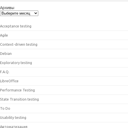
Архивы
Acceptance testing
Agile
Context-driven testing
Debian
Exploratory testing
F.A.Q.
LibreOffice
Performance Testing
State Transition testing
To Do
Usability testing
Автоматизация