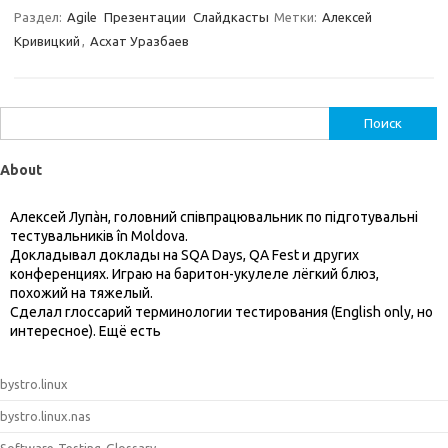
Раздел:
Agile
Презентации
Слайдкасты
Метки:
Алексей
Кривицкий
,
Асхат Уразбаев
Найти:
About
Алексей Лупàн, головний спiвпрацювальник по підготувальні
тестувальників în Moldova.
Докладывал доклады на SQA Days, QA Fest и других
конференциях. Играю на баритон-укулеле лёгкий блюз,
похожий на тяжелый.
Сделал глоссарий терминологии тестирования (English only, но
интересное). Ещё есть
bystro.linux
bystro.linux.nas
Software-Testing-Glossary