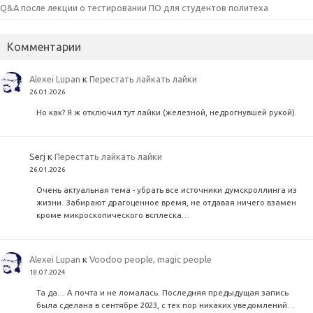
Q&A после лекции о тестировании ПО для студентов политеха
Комментарии
Alexei Lupan
к
Перестать лайкать лайки
26.01.2026
Но как? Я ж отключил тут лайки (железной, недрогнувшей рукой).
Serj
к
Перестать лайкать лайки
26.01.2026
Очень актуальная тема - убрать все источники думскроллинга из
жизни. Забирают драгоценное время, не отдавая ничего взамен
кроме микроскопического всплеска…
Alexei Lupan
к
Voodoo people, magic people
18.07.2024
Та да… А почта и не ломалась. Последняя предыдущая запись
была сделана в сентябре 2023, с тех пор никаких уведомлений…