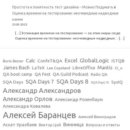
Простота и понятность тест-дизайна – Можно Подумать
к
Оценка времени на тестирование: неочевидные надводные
камни
23.09.2023
[…] Эстимация времени на тестирование — за этим марш сюда:
Оценка времени на тестирование: неочевидные надводные… […]
Excel
GlobalLogic
Calc
ConfeT&QA
ISTQB
Boris Beizer
James Bach
Mantis
LaTeX
LibreOffice
Lee Copeland
O_o
QA boot camp
QA Fest
QA Guild Podcast
Radio QA
SQA Days 8
SQA Days 7
SQA Days
SysIQ
SQA Days 10
Александр Александров
Александр Орлов
Александр Розенбаум
Александра Ковалева
Алексей Баранцев
Алексей Виноградов
Винница
Асхат Уразбаев
Виктор Цой
Вопросы и ответы