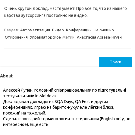
Очень крутой доклад. Настя умеет! Про всё то, что из нашего
царства аутсорсинга постоянно не видно.
Раздел:
Автоматизация
Видео
Конференции
Не смешно
Откровения
Управляторское
Метки:
Анастасия Асеева-Нгуен
Найти:
About
Алексей Лупàн, головний спiвпрацювальник по підготувальні
тестувальників în Moldova.
Докладывал доклады на SQA Days, QA Fest и других
конференциях. Играю на баритон-укулеле лёгкий блюз,
похожий на тяжелый.
Сделал глоссарий терминологии тестирования (English only, но
интересное). Ещё есть