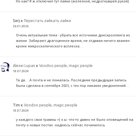
Но как? Я ж отключил тут лайки (железной, недрогнувшей рукой).
Serj
к
Перестать лайкать лайки
26.01.2026
Очень актуальная тема - убрать все источники думскроллинга из
жизни. Забирают драгоценное время, не отдавая ничего взамен
кроме микроскопического всплеска…
Alexei Lupan
к
Voodoo people, magic people
18.07.2024
Та да… А почта и не ломалась. Последняя предыдущая запись
была сделана в сентябре 2023, с тех пор никаких уведомлений…
Tim
к
Voodoo people, magic people
18.07.2024
у каждого свои травмы =) з.ы. что-то давно не было оповещений на
почту о новых постах. надеюсь сейчас починилось