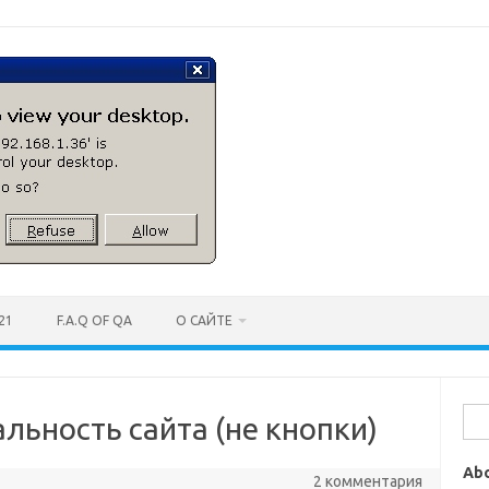
21
F.A.Q OF QA
О САЙТЕ
Най
ьность сайта (не кнопки)
Ab
2 комментария