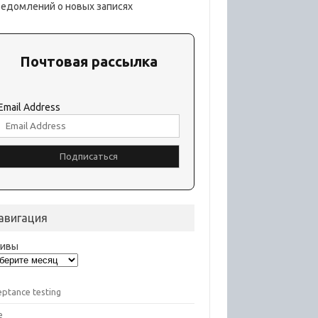
ведомлений о новых записях
Почтовая рассылка
Email Address
авигация
хивы
eptance testing
e