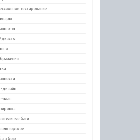
ессионное тестирование
инары
риншоты
йдкасты
ешно
бражения
тьи
анности
т-дизайн
т-план
нировка
вительные баги
авляторское
ба в бою