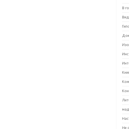
В г
Вид
Гип
Док
Изо
Инс
Инт
Кни
Ком
Кон
Лит
мад
Нас
Не 