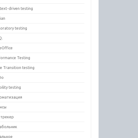
text-driven testing
ian
oratory testing
Q.
eOffice
formance Testing
e Transition testing
Do
ility testing
оматизация
нсы
-трекер
абольник
альное