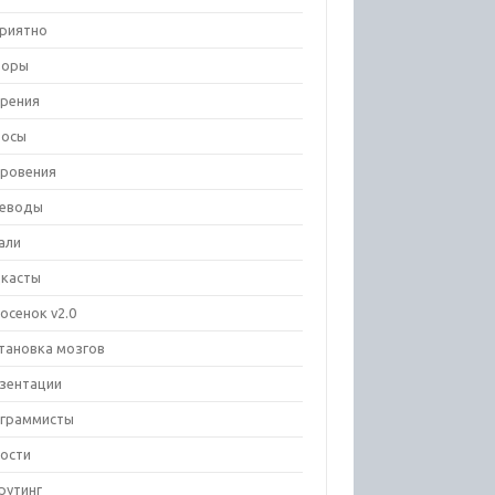
риятно
зоры
рения
росы
ровения
еводы
али
касты
осенок v2.0
тановка мозгов
зентации
граммисты
ости
рутинг