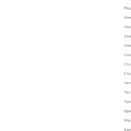
Рец
Сем
Ск
Сла
См
Соо
Ста
Стр
тес
Тес
Тре
Уди
Упр
Уче