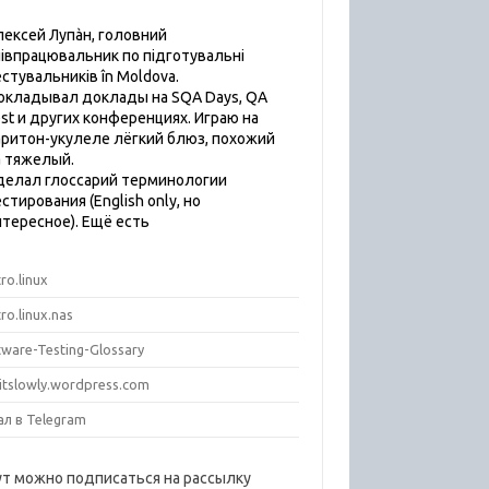
лексей Лупàн, головний
пiвпрацювальник по підготувальні
естувальників în Moldova.
окладывал доклады на SQA Days, QA
est и других конференциях. Играю на
аритон-укулеле лёгкий блюз, похожий
а тяжелый.
делал глоссарий терминологии
стирования (English only, но
нтересное). Ещё есть
ro.linux
ro.linux.nas
tware-Testing-Glossary
titslowly.wordpress.com
ал в Telegram
ут можно подписаться на рассылку