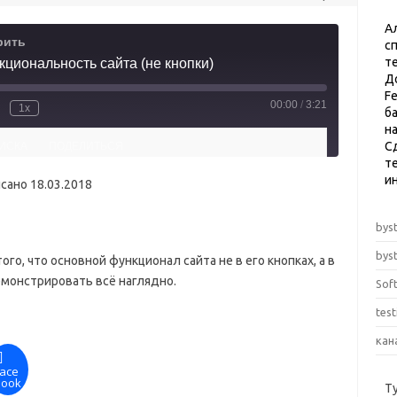
А
рить
с
т
циональность сайта (не кнопки)
Д
F
00:00
/
3:21
1x
б
н
С
ИСКА
ПОДЕЛИТЬСЯ
те
и
сано 18.03.2018
byst
byst
ого, что основной функционал сайта не в его кнопках, а в
емонстрировать всё наглядно.
Sof
tes
кан
ace
book
Т