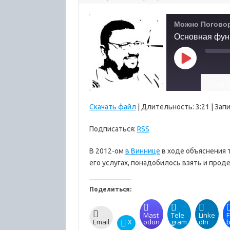
Можно Погово
Основная функ
Play
Episode
ПОДП
Скачать файл
|
Длительность: 3:21
|
Запи
ПОДЕЛИТ
RSS
ЬСЯ
Подписаться:
RSS
RSS-
ССЫЛКА
ЛЕНТА
В 2012-ом
в Виннице
в ходе объяснения т
ВСТАВИТ
его услугах, понадобилось взять и прод
Ь
Поделиться:
Mast
Tele
Linke
F
Email
X
odon
gram
dIn