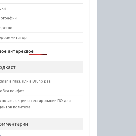
шки
тографии
ерство
ероиммитатор
мое интересное
одкаст
tman в глаз, или в Bruno раз
обка конфет
 после лекции о тестировании ПО для
дентов политеха
омментарии