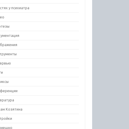
остях у психиатра
ео
отезы
ументация
бражения
трументы
ервью
ги
иксы
ференции
ература
ам Козятина
тройки
смешно