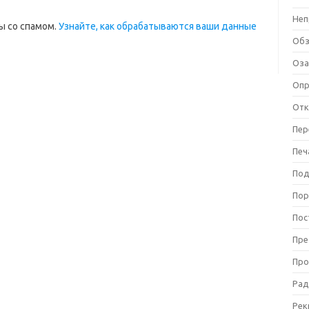
Неп
ы со спамом.
Узнайте, как обрабатываются ваши данные
Об
Оза
Оп
Отк
Пер
Печ
Под
Пор
Пос
Пре
Про
Рад
Рек