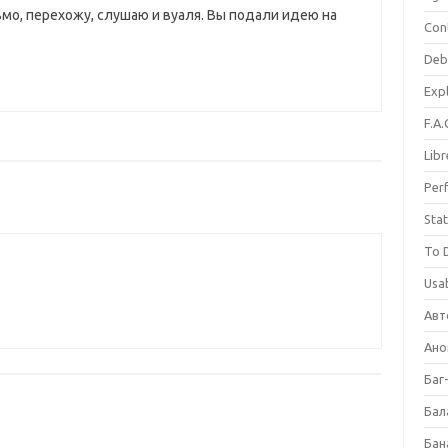
ьмо, перехожу, слушаю и вуаля. Вы подали идею на
Con
Deb
Expl
F.A.
Libr
Per
Stat
To 
Usab
Авт
Ано
Баг
Бал
Бан