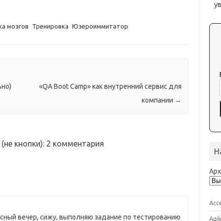
у
ка мозгов
Тренировка
Юзероиммитатор
ьно)
«QA Boot Camp» как внутренний сервис для
компании
→
(не кнопки)
: 2 комментария
Н
Ар
Acc
кресный вечер, сижу, выполняю задание по тестированию
Agil