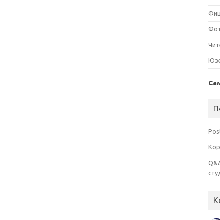
Фи
Фо
Чит
Юз
Са
П
Pos
Кор
Q&A
сту
К