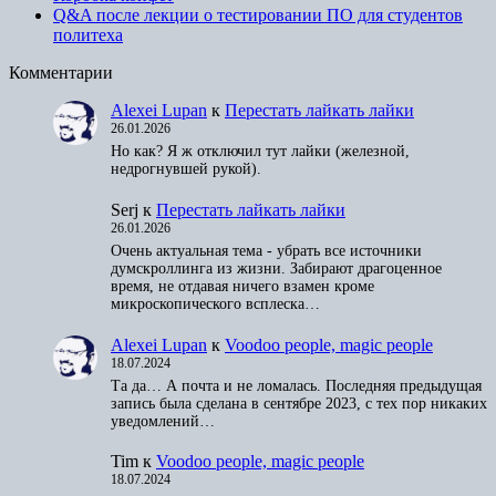
Q&A после лекции о тестировании ПО для студентов
политеха
Комментарии
Alexei Lupan
к
Перестать лайкать лайки
26.01.2026
Но как? Я ж отключил тут лайки (железной,
недрогнувшей рукой).
Serj
к
Перестать лайкать лайки
26.01.2026
Очень актуальная тема - убрать все источники
думскроллинга из жизни. Забирают драгоценное
время, не отдавая ничего взамен кроме
микроскопического всплеска…
Alexei Lupan
к
Voodoo people, magic people
18.07.2024
Та да… А почта и не ломалась. Последняя предыдущая
запись была сделана в сентябре 2023, с тех пор никаких
уведомлений…
Tim
к
Voodoo people, magic people
18.07.2024