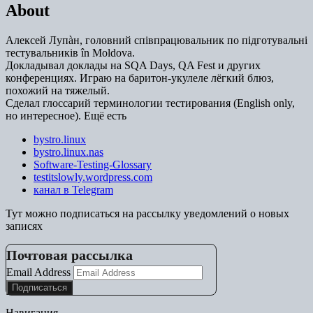
About
Алексей Лупàн, головний спiвпрацювальник по підготувальні
тестувальників în Moldova.
Докладывал доклады на SQA Days, QA Fest и других
конференциях. Играю на баритон-укулеле лёгкий блюз,
похожий на тяжелый.
Сделал глоссарий терминологии тестирования (English only,
но интересное). Ещё есть
bystro.linux
bystro.linux.nas
Software-Testing-Glossary
testitslowly.wordpress.com
канал в Telegram
Тут можно подписаться на рассылку уведомлений о новых
записях
Почтовая рассылка
Email Address
Навигация