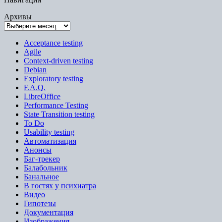
Архивы
Acceptance testing
Agile
Context-driven testing
Debian
Exploratory testing
F.A.Q.
LibreOffice
Performance Testing
State Transition testing
To Do
Usability testing
Автоматизация
Анонсы
Баг-трекер
Балабольник
Банальное
В гостях у психиатра
Видео
Гипотезы
Документация
Изображения