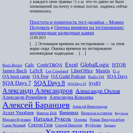
у каждого свои травмы =) з.ы. что-то давно не было
оповещений на почту о новых постах. надеюсь сейчас
починилось
Простота и понятность тест-дизайна – Можно
Подумать
к
Оценка времени на тестирование:
неочевидные надводные камни
23.09.2023
[…] Эстимация времени на тестирование — за этим
марш сюда: Оценка времени на тестирование:
неочевидные надводные… […]
Excel
GlobalLogic
Calc
ConfeT&QA
ISTQB
Boris Beizer
James Bach
Mantis
LaTeX
LibreOffice
Lee Copeland
O_o
QA boot camp
QA Fest
QA Guild Podcast
SQA Days
Radio QA
SQA Days 8
SQA Days 7
SysIQ
SQA Days 10
Александр Александров
Александр Орлов
Александр Розенбаум
Александра Ковалева
Алексей Баранцев
Алексей Виноградов
Винница
Асхат Уразбаев
Виктор Цой
Вопросы и ответы
Крутость
Наталья Руколь
Михаил Булгаков
Основы
Роман Твердохлебов
Сектор Газа
Саша Черный
Сергей Пирогов
Футболка
Харьков
Хватит тупить