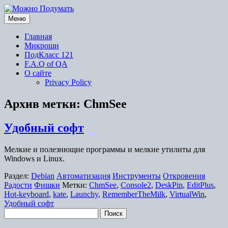
Перейти
к
Меню
содержимому
Главная
Микроши
ПодКласс 121
F.A.Q of QA
О сайте
Privacy Policy
Архив метки:
ChmSee
Удобный софт
Мелкие и полезнющие программы и мелкие утилиты для
Windows и Linux.
Раздел:
Debian
Автоматизация
Инструменты
Откровения
Радости
Фишки
Метки:
ChmSee
,
Console2
,
DeskPin
,
EditPlus
,
Hot-keyboard
,
kate
,
Launchy
,
RememberTheMilk
,
VirtualWin
,
Удобный софт
Найти: