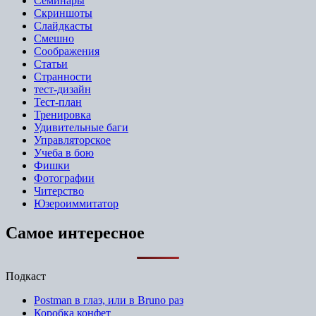
Семинары
Скриншоты
Слайдкасты
Смешно
Соображения
Статьи
Странности
тест-дизайн
Тест-план
Тренировка
Удивительные баги
Управляторское
Учеба в бою
Фишки
Фотографии
Читерство
Юзероиммитатор
Самое интересное
Подкаст
Postman в глаз, или в Bruno раз
Коробка конфет