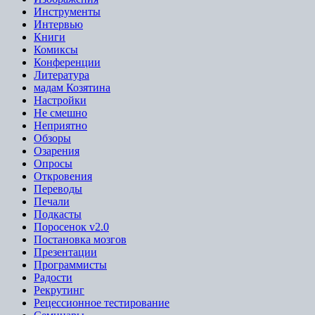
Инструменты
Интервью
Книги
Комиксы
Конференции
Литература
мадам Козятина
Настройки
Не смешно
Неприятно
Обзоры
Озарения
Опросы
Откровения
Переводы
Печали
Подкасты
Поросенок v2.0
Постановка мозгов
Презентации
Программисты
Радости
Рекрутинг
Рецессионное тестирование