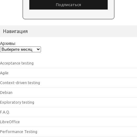
Навигация
Архивы
Acceptance testing
Agile
Context-driven testing
Debian
Exploratory testing
F.A.Q.
LibreOffice
Performance Testing