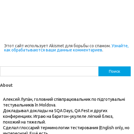
Этот сайт использует Akismet для борьбы со спамом.
Узнайте,
как обрабатываются ваши данные комментариев
.
Найти:
About
Алексей Лупàн, головний спiвпрацювальник по підготувальні
тестувальників în Moldova.
Докладывал доклады на SQA Days, QA Fest и других
конференциях. Играю на баритон-укулеле лёгкий блюз,
похожий на тяжелый.
Сделал глоссарий терминологии тестирования (English only, но
интересное). Ещё есть