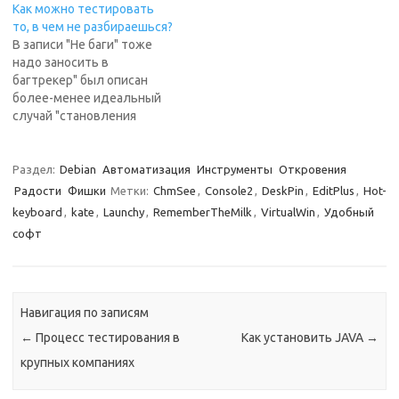
Как можно тестировать
кусок яблока на логотипе
соответствующий баг,
то, в чем не разбираешься?
ноута был откушен.
решения пока нет, а между
В записи "Не баги" тоже
Тезисы доклада
тем работать в Eclipse
надо заносить в
"Тестировщики - валите из
стало и решительно, и
багтрекер" был описан
Quality assurance business".
нерешительно
более-менее идеальный
Что такое качество? Не
невозможно. Вероятно,
случай "становления
соответствие
можно откатиться на
тестировщиков"
ожиданиями
более старые версии, но
посредством занесения в
пользователя :) "Я
не факт, бо…
багтрекер всех "не багов".
Раздел:
Debian
Автоматизация
Инструменты
Откровения
ожидаю, что Windows
Коллега Olga пишет
Радости
Фишки
Метки:
ChmSee
,
Console2
,
DeskPin
,
EditPlus
,
Hot-
sucks - и она sucks!" Мы
правильное замечание:
не…
keyboard
,
kate
,
Launchy
,
RememberTheMilk
,
VirtualWin
,
Удобный
это не работает на
софт
больших проектах. Если
проект большой, часто у
тестировщиков просто
нет времени прочитать
все существующие баги,
Навигация по записям
физически. Это
←
Процесс тестирования в
Как установить JAVA
→
неправильно,…
крупных компаниях