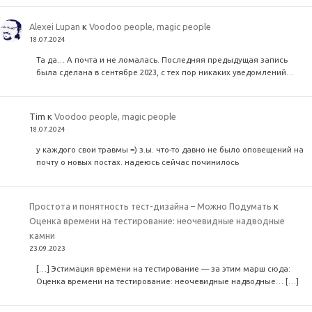
Alexei Lupan
к
Voodoo people, magic people
18.07.2024
Та да… А почта и не ломалась. Последняя предыдущая запись
была сделана в сентябре 2023, с тех пор никаких уведомлений…
Tim
к
Voodoo people, magic people
18.07.2024
у каждого свои травмы =) з.ы. что-то давно не было оповещений на
почту о новых постах. надеюсь сейчас починилось
Простота и понятность тест-дизайна – Можно Подумать
к
Оценка времени на тестирование: неочевидные надводные
камни
23.09.2023
[…] Эстимация времени на тестирование — за этим марш сюда:
Оценка времени на тестирование: неочевидные надводные… […]