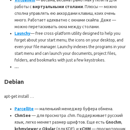
работы с
виртуальными столами
. Плюсы — можно
сполна управлять ею аккордами клавиш, коих очень
много. Работает адекватно с окнами скайпа. Даже —
можно перетаскивать окна между столами.
Launchy
— free cross-platform utility designed to help you
forget about your start menu, the icons on your desktop, and
even your file manager. Launchy indexes the programs in your
start menu and can launch your documents, project files,
folders, and bookmarks with just a few keystrokes.
…
Debian
apt-get install …
Parcellite
— маленький менеджер буфера обмена.
ChmSee
— для просмотра .chm. Поддерживает русский
язык, легко меняет размер шрифтов. Еще есть
Gnochm
,
kchmviewer
и
Okular
(для KDE), и
xCHM
— просмоторщик