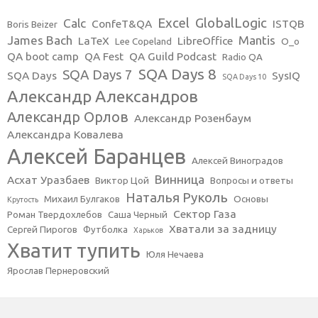
Excel
GlobalLogic
Calc
ConfeT&QA
ISTQB
Boris Beizer
James Bach
Mantis
LaTeX
LibreOffice
Lee Copeland
O_o
QA boot camp
QA Fest
QA Guild Podcast
Radio QA
SQA Days 8
SQA Days 7
SQA Days
SysIQ
SQA Days 10
Александр Александров
Александр Орлов
Александр Розенбаум
Александра Ковалева
Алексей Баранцев
Алексей Виноградов
Винница
Асхат Уразбаев
Виктор Цой
Вопросы и ответы
Наталья Руколь
Михаил Булгаков
Основы
Крутость
Сектор Газа
Роман Твердохлебов
Саша Черный
Хватали за задницу
Сергей Пирогов
Футболка
Харьков
Хватит тупить
Юля Нечаева
Ярослав Пернеровский