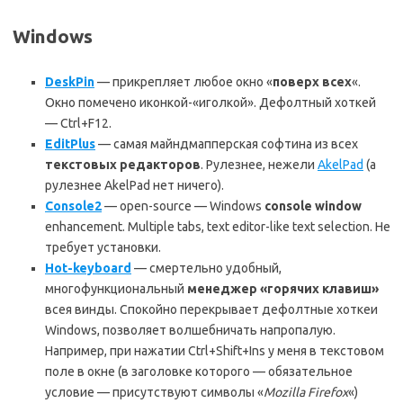
Windows
DeskPin
— прикрепляет любое окно «
поверх всех
«.
Окно помечено иконкой-«иголкой». Дефолтный хоткей
— Ctrl+F12.
EditPlus
— самая майндмапперская софтина из всех
текстовых редакторов
. Рулезнее, нежели
AkelPad
(а
рулезнее AkelPad нет ничего).
Console2
— open-source — Windows
console window
enhancement. Multiple tabs, text editor-like text selection. Не
требует установки.
Hot-keyboard
— смертельно удобный,
многофункциональный
менеджер «горячих клавиш»
всея винды. Спокойно перекрывает дефолтные хоткеи
Windows, позволяет волшебничать напропалую.
Например, при нажатии Ctrl+Shift+Ins у меня в текстовом
поле в окне (в заголовке которого — обязательное
условие — присутствуют символы «
Mozilla Firefox
«)