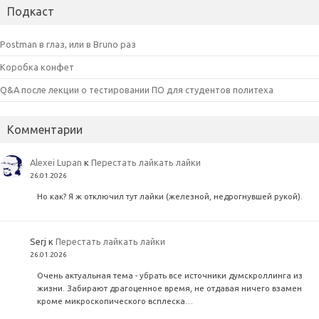
Подкаст
Postman в глаз, или в Bruno раз
Коробка конфет
Q&A после лекции о тестировании ПО для студентов политеха
Комментарии
Alexei Lupan
к
Перестать лайкать лайки
26.01.2026
Но как? Я ж отключил тут лайки (железной, недрогнувшей рукой).
Serj
к
Перестать лайкать лайки
26.01.2026
Очень актуальная тема - убрать все источники думскроллинга из
жизни. Забирают драгоценное время, не отдавая ничего взамен
кроме микроскопического всплеска…