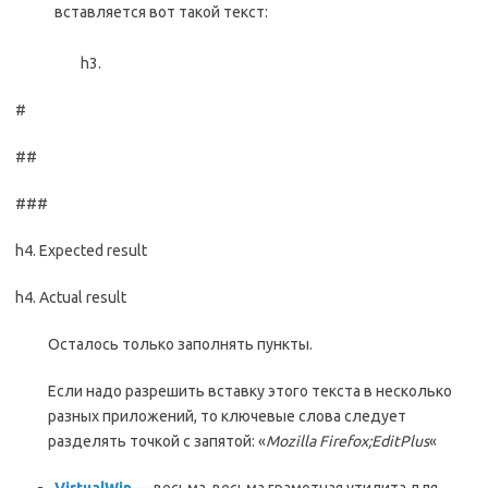
вставляется вот такой текст:
h3.
#
##
###
h4. Expected result
h4. Actual result
Осталось только заполнять пункты.
Если надо разрешить вставку этого текста в несколько
разных приложений, то ключевые слова следует
разделять точкой с запятой: «
Mozilla Firefox;EditPlus
«
VirtualWin
— весьма, весьма грамотная утилита для