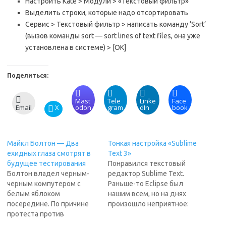
Настроить Kate > Модули > «Текстовый фильтр»
Выделить строки, которые надо отсортировать
Сервис > Текстовый фильтр > написать команду ‘Sort’
(вызов команды sort — sort lines of text files, она уже
установлена в системе) > [OK]
Поделиться:
Mast
Tele
Linke
Face
Email
X
odon
gram
dIn
book
Майкл Болтон — Два
Тонкая настройка «Sublime
ехидных глаза смотрят в
Text 3»
будущее тестирования
Понравился текстовый
Болтон владел черным-
редактор Sublime Text.
черным компутером с
Раньше-то Eclipse был
белым яблоком
нашим всем, но на днях
посередине. По причине
произошло неприятное:
протеста против
Eclipse падает всякий раз
голодающих в Африке,
при копи/пэйст. Открыт