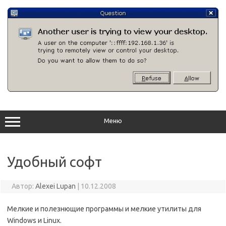
Перейти
к
содержимому
Меню
Удобный софт
Автор:
Alexei Lupan
|
10.12.2008
Мелкие и полезнющие программы и мелкие утилиты для
Windows и Linux.