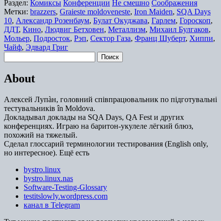
Раздел:
Комиксы
Конференции
Не смешно
Соображения
Метки:
brazzers
,
Graieste moldoveneste
,
Iron Maiden
,
SQA Days
10
,
Александр Розенбаум
,
Булат Окуджава
,
Гарлем
,
Гороскоп
,
ДДТ
,
Кино
,
Людвиг Бетховен
,
Металлизм
,
Михаил Булгаков
,
Мольер
,
Подросток
,
Рэп
,
Сектор Газа
,
Франц Шуберт
,
Хиппи
,
Чайф
,
Эдвард Григ
Найти:
About
Алексей Лупàн, головний спiвпрацювальник по підготувальні
тестувальників în Moldova.
Докладывал доклады на SQA Days, QA Fest и других
конференциях. Играю на баритон-укулеле лёгкий блюз,
похожий на тяжелый.
Сделал глоссарий терминологии тестирования (English only,
но интересное). Ещё есть
bystro.linux
bystro.linux.nas
Software-Testing-Glossary
testitslowly.wordpress.com
канал в Telegram