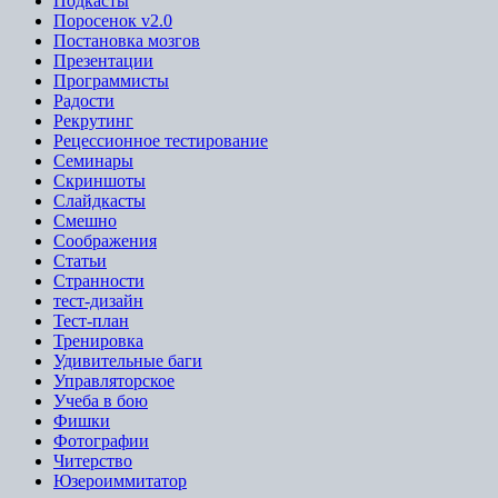
Подкасты
Поросенок v2.0
Постановка мозгов
Презентации
Программисты
Радости
Рекрутинг
Рецессионное тестирование
Семинары
Скриншоты
Слайдкасты
Смешно
Соображения
Статьи
Странности
тест-дизайн
Тест-план
Тренировка
Удивительные баги
Управляторское
Учеба в бою
Фишки
Фотографии
Читерство
Юзероиммитатор