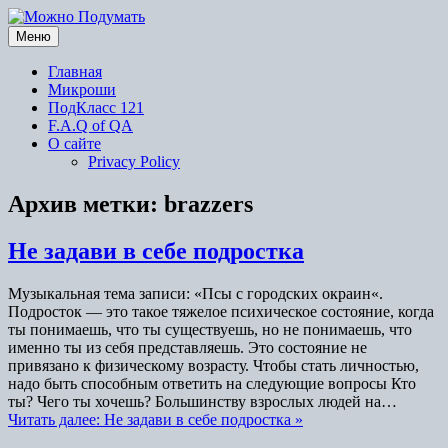
Перейти
к
Меню
содержимому
Главная
Микроши
ПодКласс 121
F.A.Q of QA
О сайте
Privacy Policy
Архив метки:
brazzers
Не задави в себе подростка
Музыкальная тема записи: «Псы с городских окраин«.
Подросток — это такое тяжелое психическое состояние, когда
ты понимаешь, что ты существуешь, но не понимаешь, что
именно ты из себя представляешь. Это состояние не
привязано к физическому возрасту. Чтобы стать личностью,
надо быть способным ответить на следующие вопросы Кто
ты? Чего ты хочешь? Большинству взрослых людей на…
Читать далее: Не задави в себе подростка »