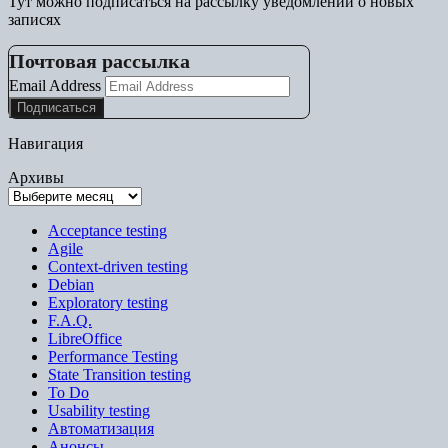
Тут можно подписаться на рассылку уведомлений о новых
записях
Почтовая рассылка
Email Address
Навигация
Архивы
Acceptance testing
Agile
Context-driven testing
Debian
Exploratory testing
F.A.Q.
LibreOffice
Performance Testing
State Transition testing
To Do
Usability testing
Автоматизация
Анонсы