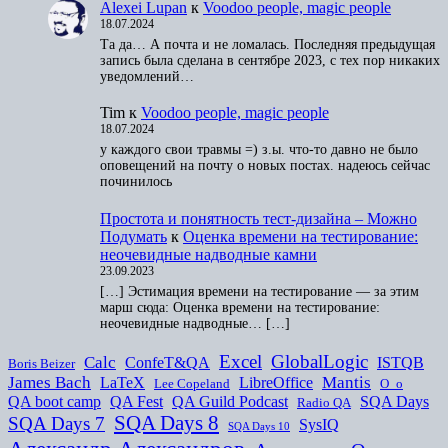
Alexei Lupan
к
Voodoo people, magic people
18.07.2024
Та да… А почта и не ломалась. Последняя предыдущая
запись была сделана в сентябре 2023, с тех пор никаких
уведомлений…
Tim
к
Voodoo people, magic people
18.07.2024
у каждого свои травмы =) з.ы. что-то давно не было
оповещений на почту о новых постах. надеюсь сейчас
починилось
Простота и понятность тест-дизайна – Можно
Подумать
к
Оценка времени на тестирование:
неочевидные надводные камни
23.09.2023
[…] Эстимация времени на тестирование — за этим
марш сюда: Оценка времени на тестирование:
неочевидные надводные… […]
Excel
GlobalLogic
Calc
ConfeT&QA
ISTQB
Boris Beizer
James Bach
Mantis
LaTeX
LibreOffice
Lee Copeland
O_o
QA boot camp
QA Fest
QA Guild Podcast
SQA Days
Radio QA
SQA Days 8
SQA Days 7
SysIQ
SQA Days 10