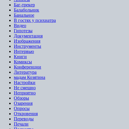
Баг-трекер
Балабольник
Банальное
В гостях у психиатра
Видео
Гипотезы
Документация
Изображения
Инструменты
Интервью
Книги
Комиксы
Конференции
Литература
мадам Козятина
Настройки
Не смешно
Неприятно
Обзоры
Озарения
Опросы
Откровения
Переводы
Печали