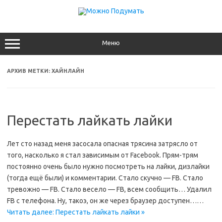
Перейти
к
содержимому
Меню
АРХИВ МЕТКИ:
ХАЙНЛАЙН
Перестать лайкать лайки
Лет сто назад меня засосала опасная трясина затрясло от
того, насколько я стал зависимым от Facebook. Прям-трям
постоянно очень было нужно посмотреть на лайки, дизлайки
(тогда ещё были) и комментарии. Стало скучно — FB. Стало
тревожно — FB. Стало весело — FB, всем сообщить… Удалил
FB с телефона. Ну, такоэ, он же через браузер доступен……
Читать далее: Перестать лайкать лайки »