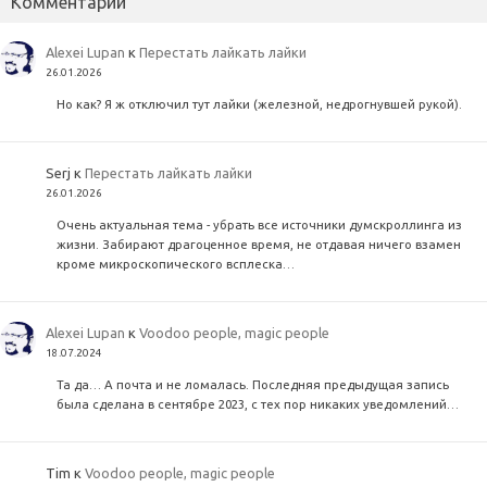
Комментарии
Alexei Lupan
к
Перестать лайкать лайки
26.01.2026
Но как? Я ж отключил тут лайки (железной, недрогнувшей рукой).
Serj
к
Перестать лайкать лайки
26.01.2026
Очень актуальная тема - убрать все источники думскроллинга из
жизни. Забирают драгоценное время, не отдавая ничего взамен
кроме микроскопического всплеска…
Alexei Lupan
к
Voodoo people, magic people
18.07.2024
Та да… А почта и не ломалась. Последняя предыдущая запись
была сделана в сентябре 2023, с тех пор никаких уведомлений…
Tim
к
Voodoo people, magic people