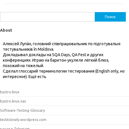
Найти:
About
Алексей Лупàн, головний спiвпрацювальник по підготувальні
тестувальників în Moldova.
Докладывал доклады на SQA Days, QA Fest и других
конференциях. Играю на баритон-укулеле лёгкий блюз,
похожий на тяжелый.
Сделал глоссарий терминологии тестирования (English only, но
интересное). Ещё есть
bystro.linux
bystro.linux.nas
Software-Testing-Glossary
testitslowly.wordpress.com
канал в Telegram