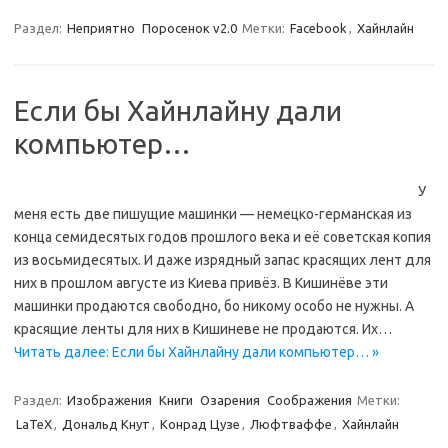
Раздел:
Неприятно
Поросенок v2.0
Метки:
Facebook
,
Хайнлайн
Если бы Хайнлайну дали
компьютер…
У
меня есть две пишущие машинки — немецко-германская из
конца семидесятых годов прошлого века и её советская копия
из восьмидесятых. И даже изрядный запас красящих лент для
них в прошлом августе из Киева привёз. В Кишинёве эти
машинки продаются свободно, бо никому особо не нужны. А
красящие ленты для них в Кишиневе не продаются. Их…
Читать далее: Если бы Хайнлайну дали компьютер… »
Раздел:
Изображения
Книги
Озарения
Соображения
Метки:
LaTeX
,
Дональд Кнут
,
Конрад Цузе
,
Люфтваффе
,
Хайнлайн