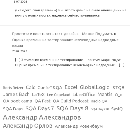
18.07.2024
у каждого свои травмы =) з.ы. что-то давно не было оповещений на
почту о новых постах. надеюсь сейчас починилось
Простота и понятность тест-дизайна – Можно Подумать
к
Оценка времени на тестирование: неочевидные надводные
камни
23.09.2023
[…] Эстимация времени на тестирование — за этим марш сюда:
Оценка времени на тестирование: неочевидные надводные… […]
Excel
GlobalLogic
Calc
ConfeT&QA
ISTQB
Boris Beizer
James Bach
Mantis
LaTeX
LibreOffice
Lee Copeland
O_o
QA boot camp
QA Fest
QA Guild Podcast
Radio QA
SQA Days 8
SQA Days 7
SQA Days
SysIQ
SQA Days 10
Александр Александров
Александр Орлов
Александр Розенбаум