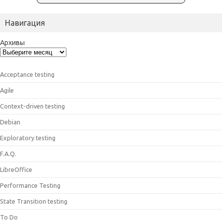
Навигация
Архивы
Acceptance testing
Agile
Context-driven testing
Debian
Exploratory testing
F.A.Q.
LibreOffice
Performance Testing
State Transition testing
To Do