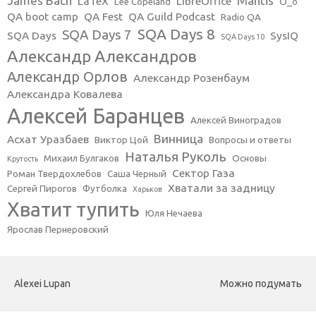
James Bach
Mantis
LaTeX
LibreOffice
Lee Copeland
O_o
QA boot camp
QA Fest
QA Guild Podcast
Radio QA
SQA Days 8
SQA Days 7
SQA Days
SysIQ
SQA Days 10
Александр Александров
Александр Орлов
Александр Розенбаум
Александра Ковалева
Алексей Баранцев
Алексей Виноградов
Винница
Асхат Уразбаев
Виктор Цой
Вопросы и ответы
Наталья Руколь
Михаил Булгаков
Основы
Крутость
Сектор Газа
Роман Твердохлебов
Саша Черный
Хватали за задницу
Сергей Пирогов
Футболка
Харьков
Хватит тупить
Юля Нечаева
Ярослав Пернеровский
Alexei Lupan
Можно подумать