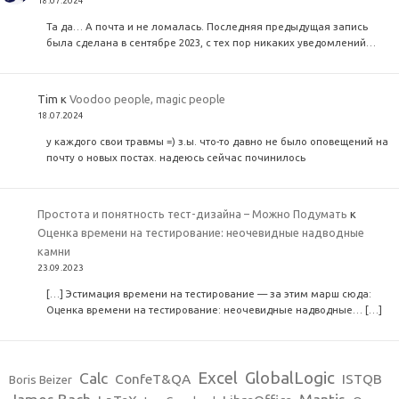
18.07.2024
Та да… А почта и не ломалась. Последняя предыдущая запись
была сделана в сентябре 2023, с тех пор никаких уведомлений…
Tim
к
Voodoo people, magic people
18.07.2024
у каждого свои травмы =) з.ы. что-то давно не было оповещений на
почту о новых постах. надеюсь сейчас починилось
Простота и понятность тест-дизайна – Можно Подумать
к
Оценка времени на тестирование: неочевидные надводные
камни
23.09.2023
[…] Эстимация времени на тестирование — за этим марш сюда:
Оценка времени на тестирование: неочевидные надводные… […]
Excel
GlobalLogic
Calc
ConfeT&QA
ISTQB
Boris Beizer