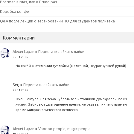
Postman в глаз, или в Bruno раз
Коробка конфет
Q&A после лекции о тестировании ПО для студентов политеха
Комментарии
Alexei Lupan
к
Перестать лайкать лайки
26.01.2026
Но как? Я ж отключил тут лайки (железной, недрогнувшей рукой).
Serj
к
Перестать лайкать лайки
26.01.2026
Очень актуальная тема - убрать все источники думскроллинга из
жизни. Забирают драгоценное время, не отдавая ничего взамен
кроме микроскопического всплеска…
Alexei Lupan
к
Voodoo people, magic people