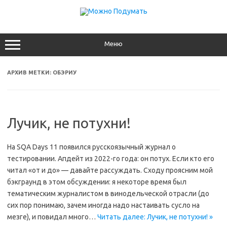
Перейти
к
содержимому
Меню
АРХИВ МЕТКИ:
ОБЭРИУ
Лучик, не потухни!
На SQA Days 11 появился русскоязычный журнал о
тестировании. Апдейт из 2022-го года: он потух. Если кто его
читал «от и до» — давайте рассуждать. Сходу проясним мой
бэкграунд в этом обсуждении: я некоторе время был
тематическим журналистом в винодельческой отрасли (до
сих пор понимаю, зачем иногда надо настаивать сусло на
мезге), и повидал много…
Читать далее: Лучик, не потухни! »