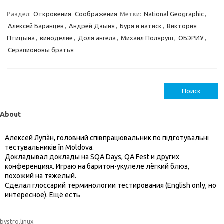
Раздел:
Откровения
Соображения
Метки:
National Geographic
,
Алексей Баранцев
,
Андрей Дзыня
,
Буря и натиск
,
Виктория
Птицына
,
виноделие
,
Доля ангела
,
Михаил Поляруш
,
ОБЭРИУ
,
Серапионовы братья
Найти:
About
Алексей Лупàн, головний спiвпрацювальник по підготувальні
тестувальників în Moldova.
Докладывал доклады на SQA Days, QA Fest и других
конференциях. Играю на баритон-укулеле лёгкий блюз,
похожий на тяжелый.
Сделал глоссарий терминологии тестирования (English only, но
интересное). Ещё есть
bystro.linux