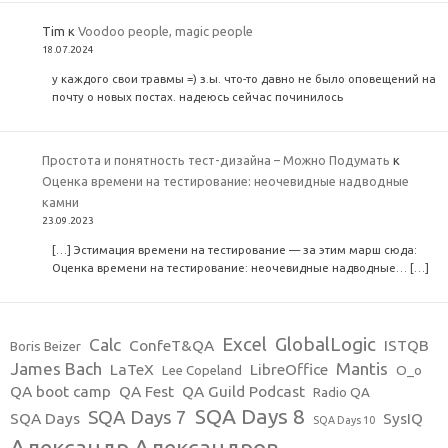
Tim
к
Voodoo people, magic people
18.07.2024
у каждого свои травмы =) з.ы. что-то давно не было оповещений на
почту о новых постах. надеюсь сейчас починилось
Простота и понятность тест-дизайна – Можно Подумать
к
Оценка времени на тестирование: неочевидные надводные
камни
23.09.2023
[…] Эстимация времени на тестирование — за этим марш сюда:
Оценка времени на тестирование: неочевидные надводные… […]
Excel
GlobalLogic
Calc
ConfeT&QA
ISTQB
Boris Beizer
James Bach
Mantis
LaTeX
LibreOffice
Lee Copeland
O_o
QA boot camp
QA Fest
QA Guild Podcast
Radio QA
SQA Days 8
SQA Days 7
SQA Days
SysIQ
SQA Days 10
Александр Александров