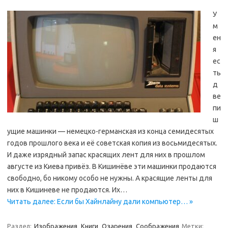
У
м
ен
я
ес
ть
д
ве
пи
ш
ущие машинки — немецко-германская из конца семидесятых
годов прошлого века и её советская копия из восьмидесятых.
И даже изрядный запас красящих лент для них в прошлом
августе из Киева привёз. В Кишинёве эти машинки продаются
свободно, бо никому особо не нужны. А красящие ленты для
них в Кишиневе не продаются. Их…
Читать далее: Если бы Хайнлайну дали компьютер… »
Раздел:
Изображения
Книги
Озарения
Соображения
Метки: