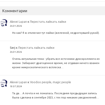
Комментарии
Alexei Lupan
к
Перестать лайкать лайки
26.01.2026
Но как? Я ж отключил тут лайки (железной, недрогнувшей рукой).
Serj
к
Перестать лайкать лайки
26.01.2026
Очень актуальная тема - убрать все источники думскроллинга из
жизни. Забирают драгоценное время, не отдавая ничего взамен
кроме микроскопического всплеска…
Alexei Lupan
к
Voodoo people, magic people
18.07.2024
Та да… А почта и не ломалась. Последняя предыдущая запись
была сделана в сентябре 2023, с тех пор никаких уведомлений…