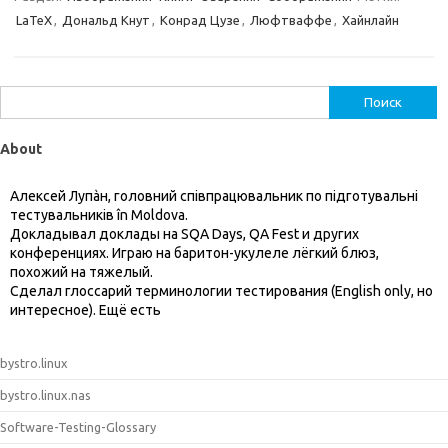
LaTeX
,
Дональд Кнут
,
Конрад Цузе
,
Люфтваффе
,
Хайнлайн
Найти:
About
Алексей Лупàн, головний спiвпрацювальник по підготувальні
тестувальників în Moldova.
Докладывал доклады на SQA Days, QA Fest и других
конференциях. Играю на баритон-укулеле лёгкий блюз,
похожий на тяжелый.
Сделал глоссарий терминологии тестирования (English only, но
интересное). Ещё есть
bystro.linux
bystro.linux.nas
Software-Testing-Glossary