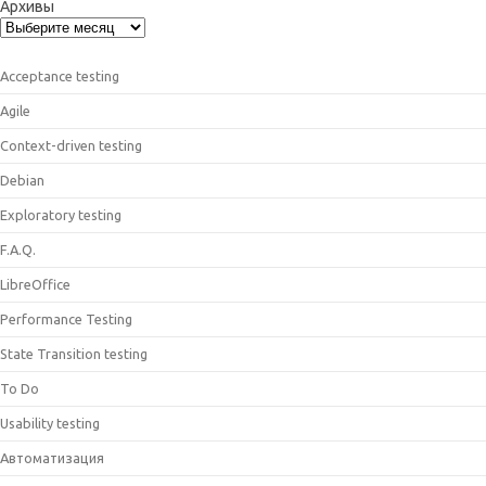
Архивы
Acceptance testing
Agile
Context-driven testing
Debian
Exploratory testing
F.A.Q.
LibreOffice
Performance Testing
State Transition testing
To Do
Usability testing
Автоматизация