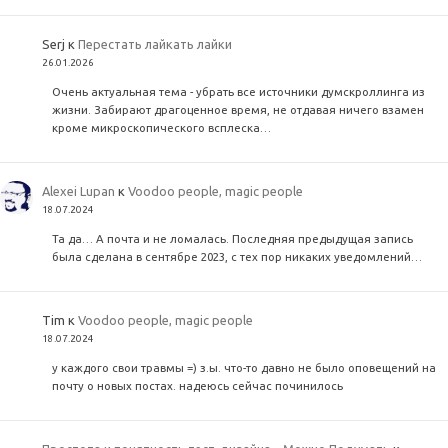
Serj
к
Перестать лайкать лайки
26.01.2026
Очень актуальная тема - убрать все источники думскроллинга из
жизни. Забирают драгоценное время, не отдавая ничего взамен
кроме микроскопического всплеска…
Alexei Lupan
к
Voodoo people, magic people
18.07.2024
Та да… А почта и не ломалась. Последняя предыдущая запись
была сделана в сентябре 2023, с тех пор никаких уведомлений…
Tim
к
Voodoo people, magic people
18.07.2024
у каждого свои травмы =) з.ы. что-то давно не было оповещений на
почту о новых постах. надеюсь сейчас починилось