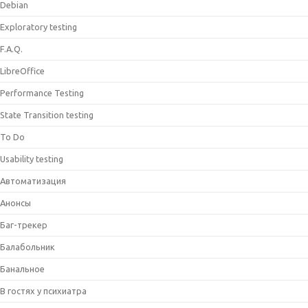
Debian
Exploratory testing
F.A.Q.
LibreOffice
Performance Testing
State Transition testing
To Do
Usability testing
Автоматизация
Анонсы
Баг-трекер
Балабольник
Банальное
В гостях у психиатра