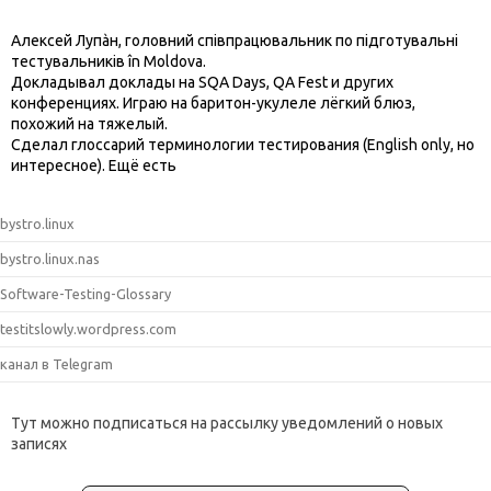
Алексей Лупàн, головний спiвпрацювальник по підготувальні
тестувальників în Moldova.
Докладывал доклады на SQA Days, QA Fest и других
конференциях. Играю на баритон-укулеле лёгкий блюз,
похожий на тяжелый.
Сделал глоссарий терминологии тестирования (English only, но
интересное). Ещё есть
bystro.linux
bystro.linux.nas
Software-Testing-Glossary
testitslowly.wordpress.com
канал в Telegram
Тут можно подписаться на рассылку уведомлений о новых
записях