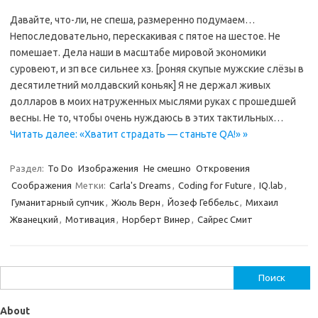
Давайте, что-ли, не спеша, размеренно подумаем…
Непоследовательно, перескакивая с пятое на шестое. Не
помешает. Дела наши в масштабе мировой экономики
суровеют, и зп все сильнее хз. [роняя скупые мужские слёзы в
десятилетний молдавский коньяк] Я не держал живых
долларов в моих натруженных мыслями руках с прошедшей
весны. Не то, чтобы очень нуждаюсь в этих тактильных…
Читать далее: «Хватит страдать — станьте QA!» »
Раздел:
To Do
Изображения
Не смешно
Откровения
Соображения
Метки:
Carla's Dreams
,
Coding for Future
,
IQ.lab
,
Гуманитарный супчик
,
Жюль Верн
,
Йозеф Геббельс
,
Михаил
Жванецкий
,
Мотивация
,
Норберт Винер
,
Сайрес Смит
Найти:
About