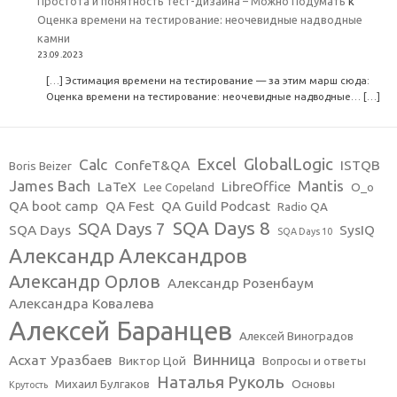
Простота и понятность тест-дизайна – Можно Подумать
к
Оценка времени на тестирование: неочевидные надводные
камни
23.09.2023
[…] Эстимация времени на тестирование — за этим марш сюда:
Оценка времени на тестирование: неочевидные надводные… […]
Excel
GlobalLogic
Calc
ConfeT&QA
ISTQB
Boris Beizer
James Bach
Mantis
LaTeX
LibreOffice
Lee Copeland
O_o
QA boot camp
QA Fest
QA Guild Podcast
Radio QA
SQA Days 8
SQA Days 7
SQA Days
SysIQ
SQA Days 10
Александр Александров
Александр Орлов
Александр Розенбаум
Александра Ковалева
Алексей Баранцев
Алексей Виноградов
Винница
Асхат Уразбаев
Виктор Цой
Вопросы и ответы
Наталья Руколь
Михаил Булгаков
Основы
Крутость