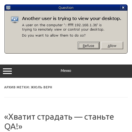
Перейти
к
содержимому
Меню
АРХИВ МЕТКИ:
ЖЮЛЬ ВЕРН
«Хватит страдать — станьте
QA!»