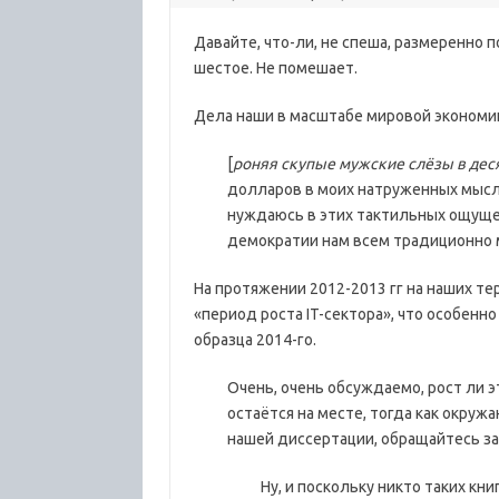
Давайте, что-ли, не спеша, размеренно
шестое. Не помешает.
Дела наши в масштабе мировой экономики
[
роняя скупые мужские слёзы в дес
долларов в моих натруженных мысля
нуждаюсь в этих тактильных ощуще
демократии нам всем традиционно 
На протяжении 2012-2013 гг на наших 
«период роста
IT-
сектора», что особенн
образца 2014-го.
Очень, очень обсуждаемо, рост ли 
остаётся на месте, тогда как окруж
нашей диссертации, обращайтесь за
Ну, и поскольку никто таких кн