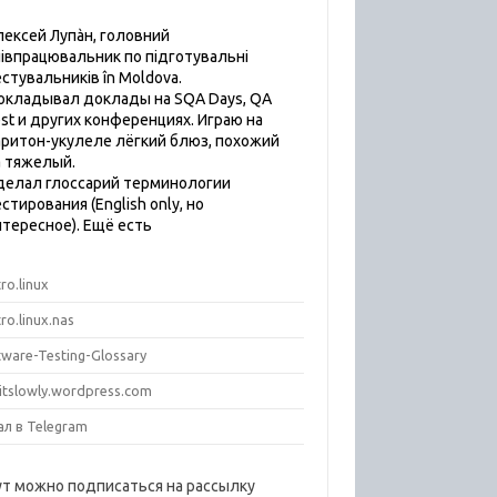
лексей Лупàн, головний
пiвпрацювальник по підготувальні
естувальників în Moldova.
окладывал доклады на SQA Days, QA
est и других конференциях. Играю на
аритон-укулеле лёгкий блюз, похожий
а тяжелый.
делал глоссарий терминологии
стирования (English only, но
нтересное). Ещё есть
ro.linux
ro.linux.nas
tware-Testing-Glossary
titslowly.wordpress.com
ал в Telegram
ут можно подписаться на рассылку