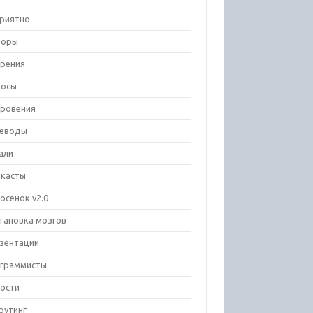
риятно
зоры
рения
росы
ровения
еводы
али
касты
осенок v2.0
тановка мозгов
зентации
граммисты
ости
рутинг