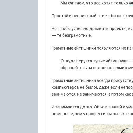
Мы считаем, что все хотят только
к
Простой и неприятный ответ: бизнес хо
Но, чтобы успешно драйвить проекты, в
— те безграмотные.
Грамотные айтишники появляются не из ву
Откуда берутся тупые айтишники — 
обращайтесь за подробностями к ми
Грамотные айтишники всегда присутству
компьютеров не было), даже если непо
занимаются, не занимаются, а потом ка
И занимаются долго. Объем знаний и ум
не меньше, чем у профессиональных скр