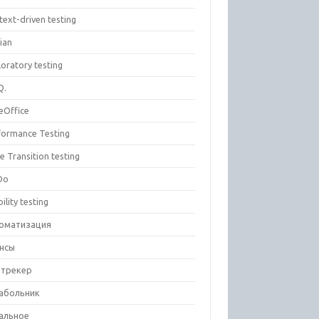
text-driven testing
ian
oratory testing
Q.
eOffice
formance Testing
e Transition testing
Do
ility testing
оматизация
нсы
-трекер
абольник
альное