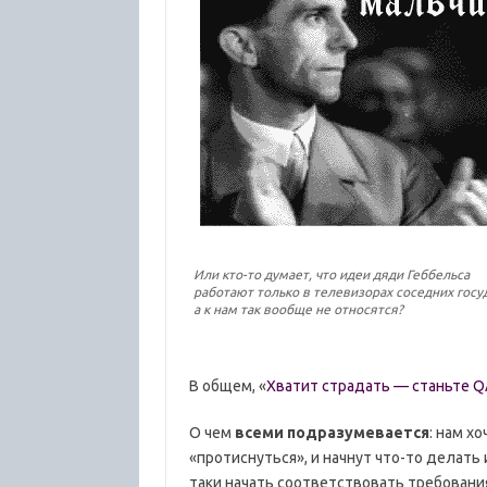
Или кто-то думает, что идеи дяди Геббельса
работают только в телевизорах соседних госу
а к нам так вообще не относятся?
В общем, «
Хватит страдать — станьте Q
О чем
всеми подразумевается
: нам х
«протиснуться», и начнут что-то делать
таки начать соответствовать требовани