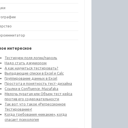
шки
тографии
ерство
ероиммитатор
мое интересное