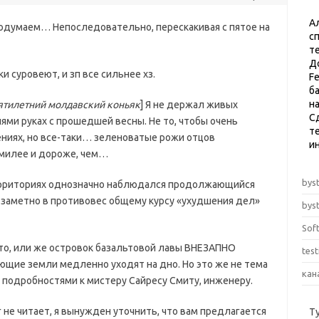
А
 подумаем… Непоследовательно, перескакивая с пятое на
с
т
Д
 суровеют, и зп все сильнее хз.
F
б
н
ятилетний молдавский коньяк
] Я не держал живых
С
ми руках с прошедшей весны. Не то, чтобы очень
те
ниях, но все-таки… зеленоватые рожи отцов
и
милее и дороже, чем…
byst
территориях однозначно наблюдался продолжающийся
о заметно в противовес общему курсу «ухудшения дел»
byst
Sof
это, или же островок базальтовой лавы ВНЕЗАПНО
tes
ающие земли медленно уходят на дно. Но это же не тема
кан
 подробностями к мистеру Сайресу Смиту, инженеру.
иг не читает, я вынужден уточнить, что вам предлагается
Т