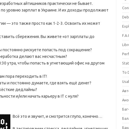
 безработных айтишников практически не бывает.
Con
по уровню зарплат в Украине. И их доходы продолжают
Deb
и — это также просто как 1-2-3. Освоить их может
Expl
F.A.
оставить сбережения. Вы живете «от зарплаты до
Libr
Вы постоянно рискуете попасть под сокращение?
Per
реработка делают вас несчастным?
8:30 утра, чтобы попасть в угнетающий офис на другом
Stat
To 
ам пора переходить в IT!
Usab
ты и постоянно думаете, где взять ещё денег?
 жёсткие дедлайны?
Авт
ности и/или начать карьеру в IT с нуля?
Ано
Баг
Всё это и звучит, и смотрится глупо, конечно…
Бал
Бан
В тестировании стресса, дедлайнов, угнетающих