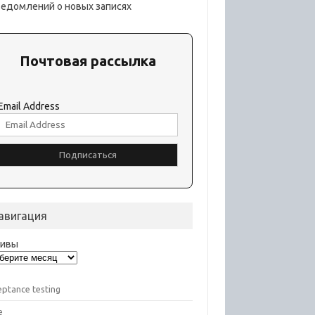
ведомлений о новых записях
Почтовая рассылка
Email Address
авигация
хивы
eptance testing
e