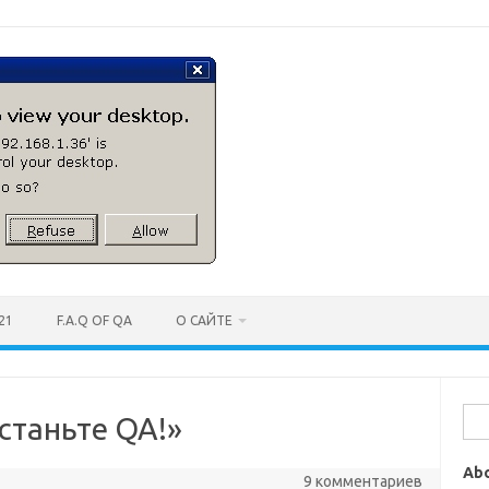
21
F.A.Q OF QA
О САЙТЕ
Най
станьте QA!»
Ab
9 комментариев