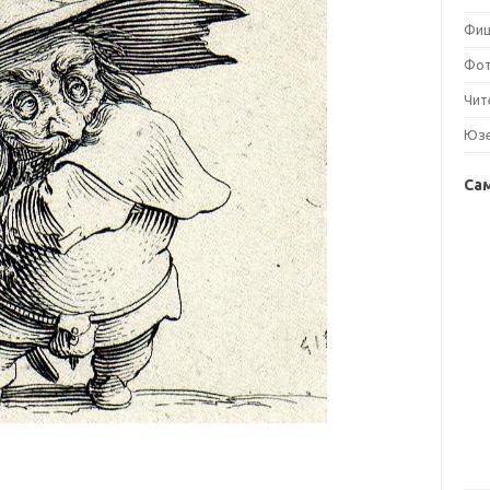
Фи
Фо
Чит
Юз
Са