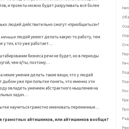
ов, и проекты можно будет разруливать всё более
Неп
Об
сколько людей действительно смогут «приобщиться»?
Оза
Оп
м
меньше
людей умеют делать какую-то работу, тем
е у тех, кто уже работает…
Отк
Пер
асштабировании бизнеса речи не будет, но в периоды
ругой, чем я/ты, поэтому…
Печ
Под
за некие умения делать такие вещи, что у людей
т дыбом уже при попытке понять, что именно эти
Пор
ходу овладеть умением абстрактного мышления на
Пос
альных задач…
Пре
опытке научиться грамотно именовать переменные…
Про
Рад
е грамотных айтишников, или айтишников вообще?
Рек