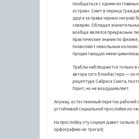
пообщаться с одним из главны
остров». Смит в период Гражда
друга за права черных негров)
северян. Обладал значительным
вообще являлся прекрасным ли
практические знания по физике,
позволяют невольным колонист
процветающую мини-цивилизаци
Траблы наблюдаются только в е
автора сего блокбастера — он п
рецептуре Сайреса Смита, поэт
Горит, но не воодушевляет.
Anyway, естественный переток рабочей 
устойчивой социальной прослойки из «же
На прослойку эту социум давит сильно. 
орфографию не трогал):