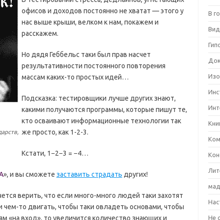
офисов и доходов постоянно не хватат — этого у
В г
нас выше крыши, велком к нам, покажем и
Вид
расскажем.
Гип
Но дядя Геббельс таки был прав насчет
Док
результативности постоянного повторения
Изо
массам каких-то простых идей…
Инс
Подсказка: тестировщики лучше других знают,
Инт
какими получаются программы, которые пишут те,
кто осваивают информационные технологии так
Кни
же просто, как 1-2-3.
дарств,
Ком
Кстати, 1−2−3 =
−
4…
Кон
Лит
A
», и вы сможете
заставить страдать
других!
мад
очется верить, что если много-много людей таки захотят
Нас
 и чем-то двигать, чтобы таки овладеть основами, чтобы
ям «на вход», то увеличится количество знающих и
Не 