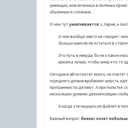
умеющих, вовлеченных в пиленье проект
объёмные и сложные…
О чем тут
умалчивается
: э, парни, а 
О чем вообще никто не говорит: че
больше
шансов не остаться в сторон
Это путь в никуда, бо ни о каком м
кризиса лучше, чтобы умер кто-то д
Сегодня в айти платят много, но платят 
«среднего уровня врубания» шерсть идё
программисты делают. А при попытке с
нескольких уровнях декомпозиции глоб
А когда эти недоросли фэйлят в п
Важный вопрос:
бизнес хочет побольш