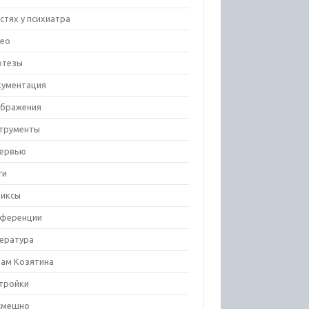
остях у психиатра
ео
отезы
ументация
бражения
трументы
ервью
ги
иксы
ференции
ература
ам Козятина
тройки
смешно