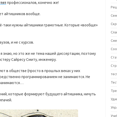
отят
профессионалов, конечно же!
Рец
чет айтишников вообще.
Сем
Ск
сё-таки нужны айтишники грамотные. Которые «вообще»
Сла
См
зов, и не с курсов.
Соо
я знаю, но это же не тема нашей диссертации, поэтому
Ста
стеру Сайресу Смиту, инженеру.
Стр
ют в обществе (просто в прошлых веках у них
тес
средственно программированием не занимаются. Не
Тес
к занимаются…
Тре
ений, которые формируют будущего айтишника, ничуть
Уди
ипачей.
Упр
Уче