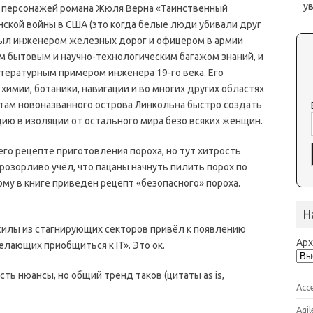
у
х персонажей романа Жюля Верна «Таинственный
нской войны в США (это когда белые люди убивали друг
 был инженером железных дорог и офицером в армии
 бытовым и научно-технологическим багажом знаний, и
тературным примером инженера 19-го века. Его
 химии, ботаники, навигации и во многих других областях
ам новоназванного острова Линкольна быстро создать
ю в изоляции от остального мира безо всяких женщин.
го рецепте приготовления пороха, но тут хитрость
розорливо учёл, что пацаны начнуть пилить порох по
ому в книге приведен рецепт «безопасного» пороха.
Н
силы из стагнирующих секторов привёл к появлению
Ар
лающих приобщиться к IT». Это ок.
Есть нюансы, но общий тренд таков (цитаты
as is,
Acc
Agil