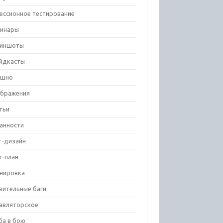
ессионное тестирование
инары
риншоты
йдкасты
ешно
бражения
тьи
анности
т-дизайн
т-план
нировка
вительные баги
авляторское
ба в бою