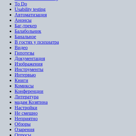
To Do
Usability testing
Автоматизация
Анонсы
Баг-трекер
Балабольник
Банальное
В гостях у психиатра
Видео
Гипотезы
Документация
Изображения
Инструменты
Интервью
Книги
Комиксы
Конференции
Литература
мадам Козятина
Настройки
Не смешно
Неприятно
Обзоры
Озарения
Опросы