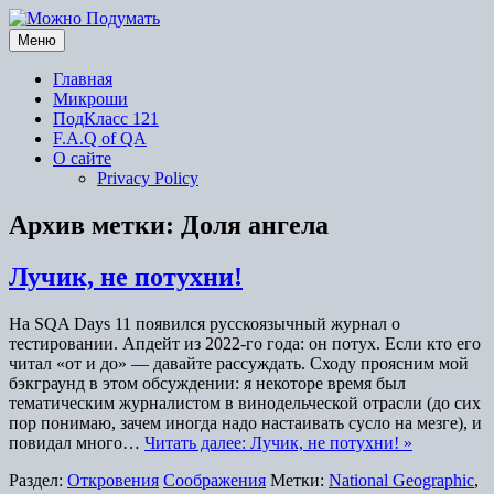
Перейти
к
Меню
содержимому
Главная
Микроши
ПодКласс 121
F.A.Q of QA
О сайте
Privacy Policy
Архив метки:
Доля ангела
Лучик, не потухни!
На SQA Days 11 появился русскоязычный журнал о
тестировании. Апдейт из 2022-го года: он потух. Если кто его
читал «от и до» — давайте рассуждать. Сходу проясним мой
бэкграунд в этом обсуждении: я некоторе время был
тематическим журналистом в винодельческой отрасли (до сих
пор понимаю, зачем иногда надо настаивать сусло на мезге), и
повидал много…
Читать далее: Лучик, не потухни! »
Раздел:
Откровения
Соображения
Метки:
National Geographic
,