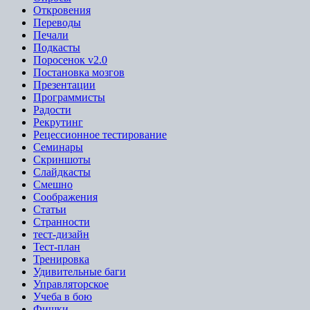
Откровения
Переводы
Печали
Подкасты
Поросенок v2.0
Постановка мозгов
Презентации
Программисты
Радости
Рекрутинг
Рецессионное тестирование
Семинары
Скриншоты
Слайдкасты
Смешно
Соображения
Статьи
Странности
тест-дизайн
Тест-план
Тренировка
Удивительные баги
Управляторское
Учеба в бою
Фишки