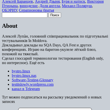
Алексей Баранцев
,
Андрей Дзыня
,
Буря и натиск
,
Виктория
Птицына
,
виноделие
,
Доля ангела
,
Михаил Поляруш
,
ОБЭРИУ
,
Серапионовы братья
Найти:
About
Алексей Лупàн, головний спiвпрацювальник по підготувальні
тестувальників în Moldova.
Докладывал доклады на SQA Days, QA Fest и других
конференциях. Играю на баритон-укулеле лёгкий блюз,
похожий на тяжелый.
Сделал глоссарий терминологии тестирования (English only,
но интересное). Ещё есть
bystro.linux
bystro.linux.nas
Software-Testing-Glossary
testitslowly.wordpress.com
канал в Telegram
Тут можно подписаться на рассылку уведомлений о новых
записях