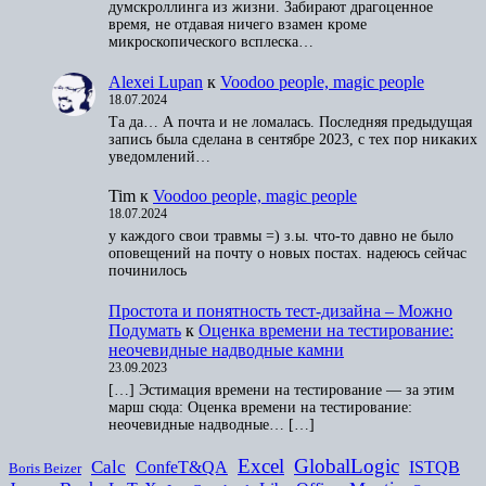
думскроллинга из жизни. Забирают драгоценное
время, не отдавая ничего взамен кроме
микроскопического всплеска…
Alexei Lupan
к
Voodoo people, magic people
18.07.2024
Та да… А почта и не ломалась. Последняя предыдущая
запись была сделана в сентябре 2023, с тех пор никаких
уведомлений…
Tim
к
Voodoo people, magic people
18.07.2024
у каждого свои травмы =) з.ы. что-то давно не было
оповещений на почту о новых постах. надеюсь сейчас
починилось
Простота и понятность тест-дизайна – Можно
Подумать
к
Оценка времени на тестирование:
неочевидные надводные камни
23.09.2023
[…] Эстимация времени на тестирование — за этим
марш сюда: Оценка времени на тестирование:
неочевидные надводные… […]
Excel
GlobalLogic
Calc
ConfeT&QA
ISTQB
Boris Beizer