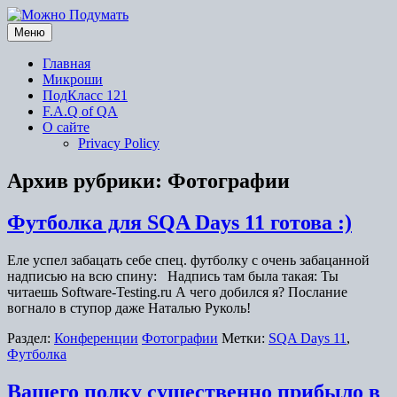
Перейти
к
Меню
содержимому
Главная
Микроши
ПодКласс 121
F.A.Q of QA
О сайте
Privacy Policy
Архив рубрики:
Фотографии
Футболка для SQA Days 11 готова :)
Еле успел забацать себе спец. футболку с очень забацанной
надписью на всю спину: Надпись там была такая: Ты
читаешь Software-Testing.ru А чего добился я? Послание
вогнало в ступор даже Наталью Руколь!
Раздел:
Конференции
Фотографии
Метки:
SQA Days 11
,
Футболка
Вашего полку существенно прибыло в