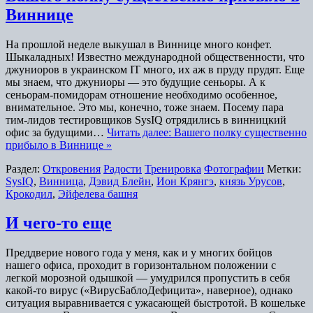
Виннице
На прошлой неделе выкушал в Виннице много конфет.
Шыкаладных! Известно международной общественности, что
джуниоров в украинском IT много, их аж в пруду прудят. Еще
мы знаем, что джуниоры — это будущие сеньоры. А к
сеньорам-помидорам отношение необходимо особенное,
внимательное. Это мы, конечно, тоже знаем. Посему пара
тим-лидов тестировщиков SysIQ отрядились в винницкий
офис за будущими…
Читать далее: Вашего полку существенно
прибыло в Виннице »
Раздел:
Откровения
Радости
Тренировка
Фотографии
Метки:
SysIQ
,
Винница
,
Дэвид Блейн
,
Ион Крянгэ
,
князь Урусов
,
Крокодил
,
Эйфелева башня
И чего-то еще
Преддверие нового года у меня, как и у многих бойцов
нашего офиса, проходит в горизонтальном положении с
легкой морозной одышкой — умудрился пропустить в себя
какой-то вирус («ВирусБаблоДефицита», наверное), однако
ситуация выравнивается с ужасающей быстротой. В кошельке