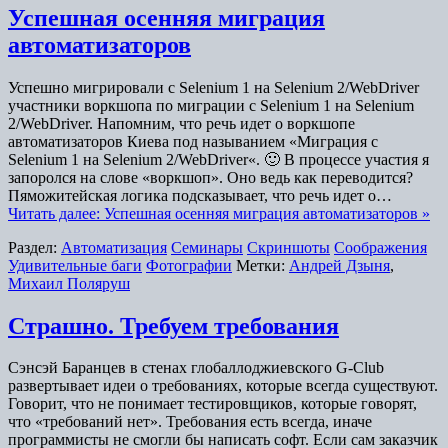
Успешная осенняя миграция
автоматизаторов
Успешно мигрировали с Selenium 1 на Selenium 2/WebDriver
участники воркшопа по миграции с Selenium 1 на Selenium
2/WebDriver. Напомним, что речь идет о воркшопе
автоматизаторов Киева под называнием «Миграция с
Selenium 1 на Selenium 2/WebDriver«. 🙂 В процессе участия я
запоролся на слове «воркшоп». Оно ведь как переводится?
Пяможитейская логика подсказывает, что речь идет о…
Читать далее: Успешная осенняя миграция автоматизаторов »
Раздел:
Автоматизация
Семинары
Скриншоты
Соображения
Удивительные баги
Фотографии
Метки:
Андрей Дзыня
,
Михаил Поляруш
Страшно. Требуем требования
Сэнсэй Баранцев в стенах глобаллоджиевского G-Club
развертывает идеи о требованиях, которые всегда существуют.
Говорит, что не понимает тестировщиков, которые говорят,
что «требований нет». Требования есть всегда, иначе
программисты не смогли бы написать софт. Если сам заказчик