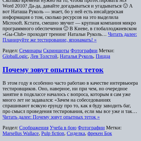
Сколько времени нужно на то, чтобы протестировать MS
Word 2010? Да-да, давайте догадываться и угадываться 🙂 А
вот Наташа Руколь — знает, бо у ней есть инсайдерская
информация о том, сколько ресурсов на это выделила
Microsoft. Кстати, смешно звучит — крупная компания микро
программного обеспечения 🙂 В Киеве, в глобаллоджиевском
«Gы-Club» проходит тренинг Натальи Руколь…
Читать далее:
Планируйте же тестирование, японамать! »
Раздел:
Семинары
Скриншоты
Фотографии
Метки:
GlobalLogic
,
Лев Толстой
,
Наталья Руколь
,
Пицца
Почему зовут опытных теток
В этом году я особенно часто работаю в качестве интервьюера
тестировщиков. Оно, наверное, ни при чем, но очередное
занятие в подклассе началось с вопроса, которым я сам уже
много лет не задавался: «Зачем на собеседованиях
спрашивают всякую ерунду про то, как я буду заводить баг,
про смысл проведения тестирования, если мы все уже и так…
Читать далее: Почему зовут опытных теток »
Раздел:
Соображения
Учеба в бою
Фотографии
Метки:
Marsellus Wallace
,
Pulp fiction
,
Сиделка
,
фрекен Бок