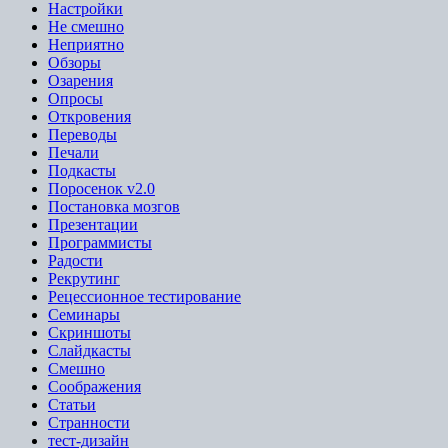
Настройки
Не смешно
Неприятно
Обзоры
Озарения
Опросы
Откровения
Переводы
Печали
Подкасты
Поросенок v2.0
Постановка мозгов
Презентации
Программисты
Радости
Рекрутинг
Рецессионное тестирование
Семинары
Скриншоты
Слайдкасты
Смешно
Соображения
Статьи
Странности
тест-дизайн