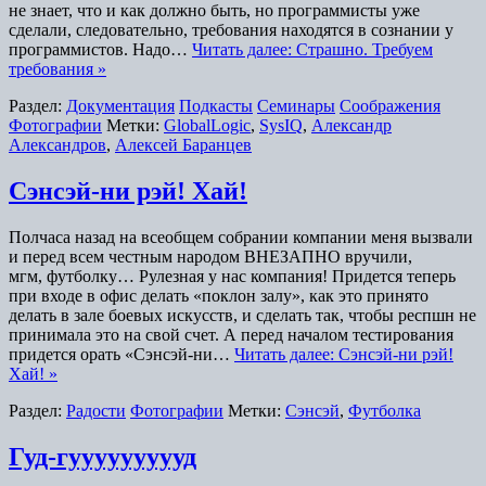
не знает, что и как должно быть, но программисты уже
сделали, следовательно, требования находятся в сознании у
программистов. Надо…
Читать далее: Страшно. Требуем
требования »
Раздел:
Документация
Подкасты
Семинары
Соображения
Фотографии
Метки:
GlobalLogic
,
SysIQ
,
Александр
Александров
,
Алексей Баранцев
Сэнсэй-ни рэй! Хай!
Полчаса назад на всеобщем собрании компании меня вызвали
и перед всем честным народом ВНЕЗАПНО вручили,
мгм, футболку… Рулезная у нас компания! Придется теперь
при входе в офис делать «поклон залу», как это принято
делать в зале боевых искусств, и сделать так, чтобы респшн не
принимала это на свой счет. А перед началом тестирования
придется орать «Сэнсэй-ни…
Читать далее: Сэнсэй-ни рэй!
Хай! »
Раздел:
Радости
Фотографии
Метки:
Сэнсэй
,
Футболка
Гуд-гуууууууууд