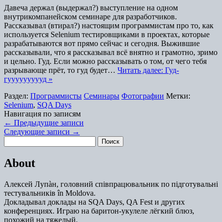
Давеча держал (выдержал?) выступление на одном
внутрикомпанейском семинаре для разработчиков.
Рассказывал (втирал?) настоящим программистам про то, как
используется Selenium тестировщиками в проектах, которые
разрабатываются вот прямо сейчас и сегодня. Выжившие
рассказывали, что я рассказывал всё внятно и грамотно, зримо
и цельно. Гуд. Если можно рассказывать о том, от чего тебя
разрывающе прёт, то гуд будет…
Читать далее: Гуд-
гуууууууууд »
Раздел:
Программисты
Семинары
Фотографии
Метки:
Selenium
,
SQA Days
Навигация по записям
←
Предыдущие записи
Следующие записи
→
Найти:
About
Алексей Лупàн, головний спiвпрацювальник по підготувальні
тестувальників în Moldova.
Докладывал доклады на SQA Days, QA Fest и других
конференциях. Играю на баритон-укулеле лёгкий блюз,
похожий на тяжелый.