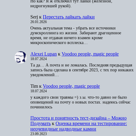
Но как? Я ж отключил тут лайки (железной,
недрогнувшей рукой).
Serj
к
Перестать лайкать лайки
26.01.2026
Очень актуальная тема - убрать все источники
думскроллинга из жизни. Забирают драгоценное
время, не отдавая ничего взамен кроме
микроскопического всплеска…
Alexei Lupan
к
Voodoo people, magic people
18.07.2024
Та да… А почта и не ломалась. Последняя предыдущая
запись была сделана в сентябре 2023, с тех пор никаких
уведомлений…
Tim
к
Voodoo people, magic people
18.07.2024
у каждого свои травмы =) з.ы. что-то давно не было
оповещений на почту о новых постах. надеюсь сейчас
починилось
Простота и понятность тест-дизайна – Можно
Подумать
к
Оценка времени на тестирование:
неочевидные надводные камни
23.09.2023