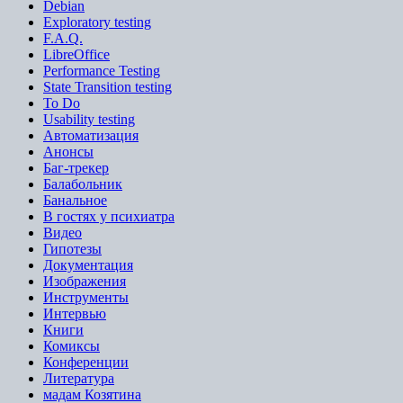
Debian
Exploratory testing
F.A.Q.
LibreOffice
Performance Testing
State Transition testing
To Do
Usability testing
Автоматизация
Анонсы
Баг-трекер
Балабольник
Банальное
В гостях у психиатра
Видео
Гипотезы
Документация
Изображения
Инструменты
Интервью
Книги
Комиксы
Конференции
Литература
мадам Козятина