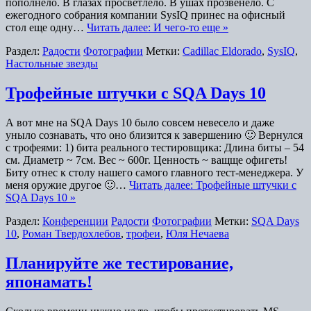
пополнело. В глазах просветлело. В ушах прозвенело. C
ежегодного собрания компании SysIQ принес на офисный
стол еще одну…
Читать далее: И чего-то еще »
Раздел:
Радости
Фотографии
Метки:
Cadillac Eldorado
,
SysIQ
,
Настольные звезды
Трофейные штучки с SQA Days 10
А вот мне на SQA Days 10 было совсем невесело и даже
уныло сознавать, что оно близится к завершению 🙂 Вернулся
с трофеями: 1) бита реального тестировщика: Длина биты – 54
см. Диаметр ~ 7см. Вес ~ 600г. Ценность ~ ващще офигеть!
Биту отнес к столу нашего самого главного тест-менеджера. У
меня оружие другое 🙂…
Читать далее: Трофейные штучки с
SQA Days 10 »
Раздел:
Конференции
Радости
Фотографии
Метки:
SQA Days
10
,
Роман Твердохлебов
,
трофеи
,
Юля Нечаева
Планируйте же тестирование,
японамать!