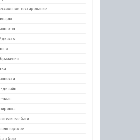
ессионное тестирование
инары
риншоты
йдкасты
ешно
бражения
тьи
анности
т-дизайн
т-план
нировка
вительные баги
авляторское
ба в бою