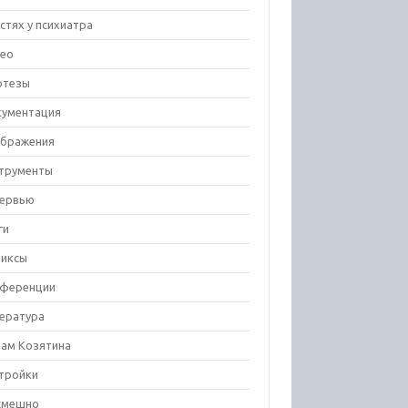
остях у психиатра
ео
отезы
ументация
бражения
трументы
ервью
ги
иксы
ференции
ература
ам Козятина
тройки
смешно