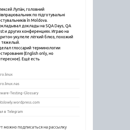
лексей Лупàн, головний
пiвпрацювальник по підготувальні
естувальників în Moldova.
окладывал доклады на SQA Days, QA
est и других конференциях. Играю на
аритон-укулеле лёгкий блюз, похожий
а тяжелый.
делал глоссарий терминологии
стирования (English only, но
нтересное). Ещё есть
ro.linux
ro.linux.nas
tware-Testing-Glossary
titslowly.wordpress.com
ал в Telegram
ут можно подписаться на рассылку