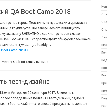
Неп
ий QA Boot Camp 2018
Об
Оза
ывают репортёром: Поистине, из профессии журналиста
 Виннице группа успешно завершаемого винницкого
Оп
ному экзамену ВНЕЗАПНО одарила тренеров сладо-
Отк
иями. Вот моя: Наш корреспондент обнаружил вон какой
нным инскриптумом: [polldaddy…
Пер
 Boot Camp 2018 »
Печ
Под
и
Метки:
QA boot camp
,
Винница
Пор
Пос
ть тест-дизайна
Пре
Про
13.0» в Ужгороде 20 сентября 2017. Видео нет.
остое определение понятия «тест-дизайн», одно из
Рад
ных: 1) Тест-дизайн — это способ придумать поменьше
Рек