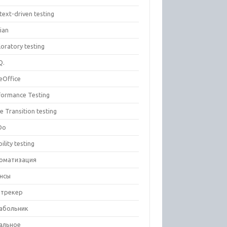
text-driven testing
ian
oratory testing
Q.
eOffice
formance Testing
e Transition testing
Do
ility testing
оматизация
нсы
-трекер
абольник
альное