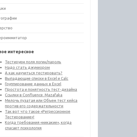
шки
тографии
ерство
ероиммитатор
мое интересное