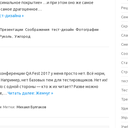
аксимальное покрытие» …и при этом оно же самое
Рец
о самое драгоценное…
ст-дизайна »
Сем
Ск
Презентации
Соображения
тест-дизайн
Фотографии
Сла
Руколь
,
Ужгород
См
Соо
Ста
Стр
конференции QA Fest 2017 у меня просто нет. Всё норм,
. Например, нет базовых тем для тестировщиков. Нет их!
тес
 Но с одной стороны — кто ж их читает? Разве можно
Тес
ше,…
Читать далее: Жемчуг »
Тре
и
Метки:
Михаил Булгаков
Уди
Упр
Уче