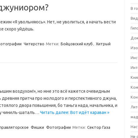
 джуниором?
В г
Вид
ежим «Я увольняюсь». Нет, не уволиться, а начать вести
Гип
же скоро уйдёшь.
Док
отографии
Читерство
Метки:
Бойцовский клуб
,
Хитрый
Изо
Инс
Инт
Кни
Ком
дышим воздухом!», но мне это всё кажется очевидным
Кон
сть древняя притча про молодого и перспективного джуна,
стоялого двора повышения, бо таньга нада, начальника, и
Лит
рбу чинилъ-шаталъ…
Читать далее: Вот идёт караван »
мад
Нас
правляторское
Фишки
Фотографии
Метки:
Сектор Газа
Не 