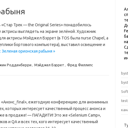
рабыня
А
с
т
«Стар Трек — the Original Series» понадобилось
Д
F
у актрисы выглядеть на экране зелёной. Художник
б
я актрисы Мэйджел Бэррет (в TOS была nurse Chapel, а
н
 реплики бортового компьютера), выставил освещение и
С
: Зеленая орионская рабыня »
те
и
жин Родденберри
,
Мэйджел Бэррет
,
Фред Филлипс
byst
byst
Sof
tes
а «Анонс_final», ежегодную конференцию для анонимных
ех, которых интересует качественный процесс анонса и
кан
же в продаже! — ПАГАДИТИ! Это же «Selenium Camp»,
ов и QA и всех тех, кого интересует качественный
Т