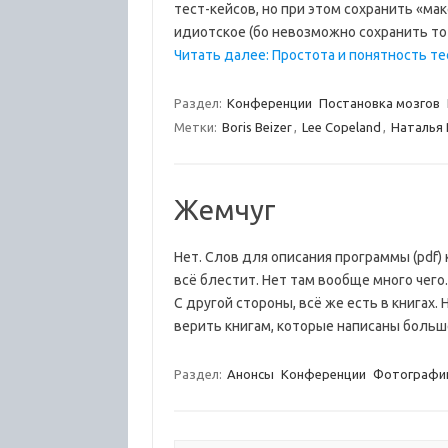
тест-кейсов, но при этом сохранить «м
идиотское (бо невозможно сохранить т
Читать далее: Простота и понятность те
Раздел:
Конференции
Постановка мозгов
Метки:
Boris Beizer
,
Lee Copeland
,
Наталья 
Жемчуг
Нет. Слов для описания программы (pdf) 
всё блестит. Нет там вообще много чего
С другой стороны, всё же есть в книгах.
верить книгам, которые написаны боль
Раздел:
Анонсы
Конференции
Фотографи