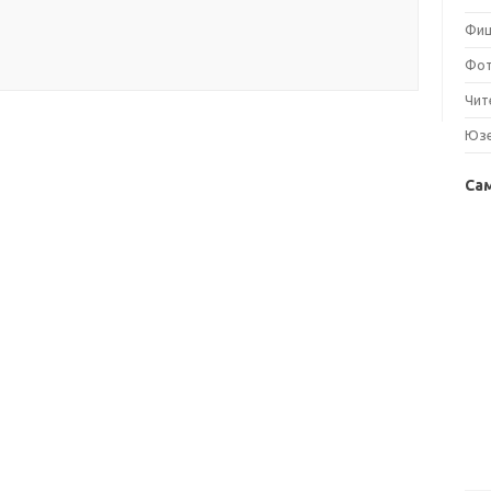
Фи
Фо
Чит
Юз
Са