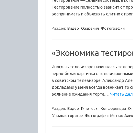
Тестирование — цельная система, в кото
Тестирование полностью зависит от пр
воспринимать и объяснять слитно с про
Раздел:
Видео
Озарения
Фотографии
«Экономика тестиров
Иногда в телевизоре начиналась телепере
чёрно-белая картинка с телевизионными
в советском телевизоре. Александр Алек
докладами у меня всегда возникает то 
волнение ожидания торта.…
Читать дале
Раздел:
Видео
Гипотезы
Конференции
От
Управляторское
Фотографии
Метки:
Алек