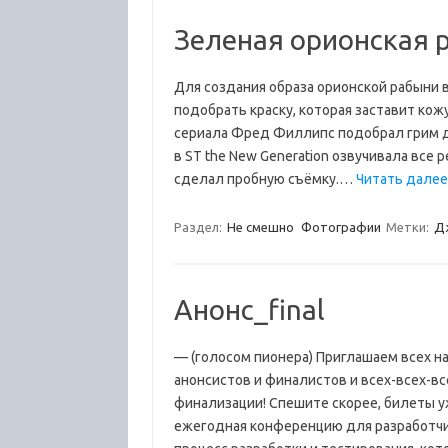
Зеленая орионская 
Для создания образа орионской рабыни в 
подобрать краску, которая заставит кож
сериала Фред Филлипс подобрал грим дл
в ST the New Generation озвучивала все
сделал пробную съёмку.…
Читать далее
Раздел:
Не смешно
Фотографии
Метки:
Д
Анонс_final
— (голосом пионера) Приглашаем всех н
анонсистов и финалистов и всех-всех-вс
финализации! Спешите скорее, билеты у
ежегодная конференцию для разработчик