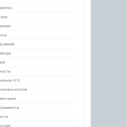
риятно
зоры
рения
росы
ровения
еводы
али
касты
осенок v2.0
тановка мозгов
зентации
граммисты
ости
рутинг