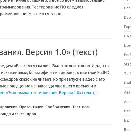
рой нет ничего лишнего, и всё со всем взаимосвязано.
ограммирования. Тестирование ПО следует
Con
граммированием, а не отдельно.
Deb
Expl
F.A.
Libr
ания. Версия 1.0» (текст)
Per
Stat
дача «В гостях у сказки». Было волнительно. И да, это
 искажениями, бо вы офигели требовать цветной FullHD
To 
сандров сказок не читает, но при запуске видео с его
Usab
самое ощущение из навсегда ушедшего времени и
Авт
е: «Экономика тестирования. Версия 1.0» (текст) »
Ано
кровения
Презентации
Соображения
Тест-план
Баг
сандр Александров
Бал
Бан