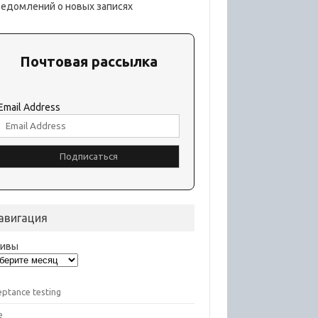
ведомлений о новых записях
Почтовая рассылка
Email Address
авигация
хивы
eptance testing
e