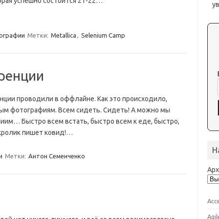
торая успешно состоится 21-22…
у
ографии
Метки:
Metallica
,
Selenium Camp
ренции
нции проводили в оффлайне. Как это происходило,
ым фотографиям. Всем сидеть. Сидеть! А можно мы
иииим… Быстро всем встать, быстро всем к еде, быстро,
 кролик пишет ковид!…
Н
и
Метки:
Антон Семенченко
Ар
Acc
Agil