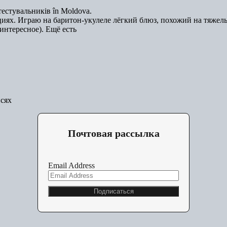
естувальників în Moldova.
иях. Играю на баритон-укулеле лёгкий блюз, похожий на тяжел
интересное). Ещё есть
исях
Почтовая рассылка
Email Address