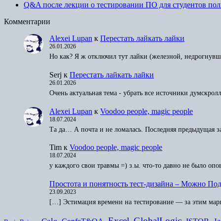
Q&A после лекции о тестировании ПО для студентов пол
Комментарии
Alexei Lupan
к
Перестать лайкать лайки
26.01.2026
Но как? Я ж отключил тут лайки (железной, недрогнувш
Serj
к
Перестать лайкать лайки
26.01.2026
Очень актуальная тема - убрать все источники думскро
Alexei Lupan
к
Voodoo people, magic people
18.07.2024
Та да… А почта и не ломалась. Последняя предыдущая з
Tim
к
Voodoo people, magic people
18.07.2024
у каждого свои травмы =) з.ы. что-то давно не было оп
Простота и понятность тест-дизайна – Можно По
23.09.2023
[…] Эстимация времени на тестирование — за этим мар
Excel
GlobalLogic