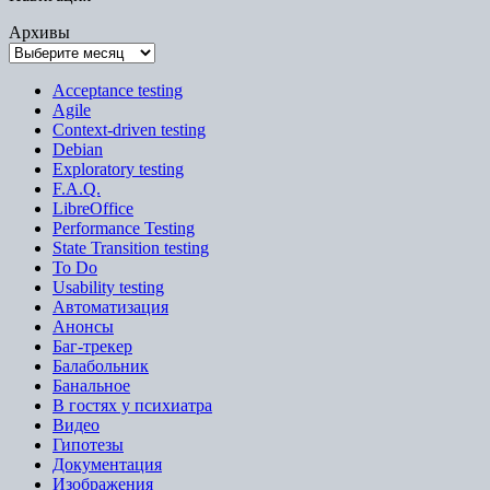
Архивы
Acceptance testing
Agile
Context-driven testing
Debian
Exploratory testing
F.A.Q.
LibreOffice
Performance Testing
State Transition testing
To Do
Usability testing
Автоматизация
Анонсы
Баг-трекер
Балабольник
Банальное
В гостях у психиатра
Видео
Гипотезы
Документация
Изображения