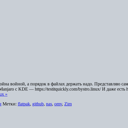
йна войной, а порядок в файлах держать надо. Представляю сам
o c KDE — https://testitquickly.com/bystro.linux/ И даже есть htt
ux »
и
Метки:
flatpak
,
github
,
nas
,
omv
,
Zim