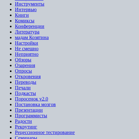
Инструменты
Интервью
Книги
Комиксы
Конференции
Литература
мадам Козятина
Настройки
Не смешно
Неприятно
Обзоры
Озарения
Опросы
Откровения
Переводы
Печали
Подкасты
Поросенок v2.0
Постановка мозгов
Презентации
Программисты
Радости
Рекрутинг
Рецессионное тестирование
Семинары