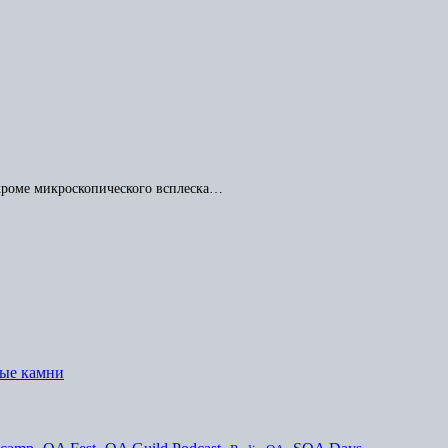
 кроме микроскопического всплеска…
ные камни
]