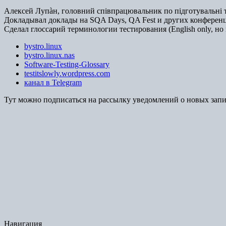
Алексей Лупàн, головний спiвпрацювальник по підготувальні т
Докладывал доклады на SQA Days, QA Fest и других конференц
Сделал глоссарий терминологии тестирования (English only, но 
bystro.linux
bystro.linux.nas
Software-Testing-Glossary
testitslowly.wordpress.com
канал в Telegram
Тут можно подписаться на рассылку уведомлений о новых зап
Навигация