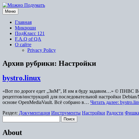
Перейти
к
Меню
содержимому
Главная
Микроши
ПодКласс 121
F.A.Q of QA
О сайте
Privacy Policy
Архив рубрики:
Настройки
bystro.linux
«Вот по дороге едет „ЗиМ”, И им я буду задавим…» © ПНВС Во
рецептов/инструкций для последовательной настройки Debian/Manjar
основе OpenMediaVault. Всё собрано в…
Читать далее: bystro.lin
Раздел:
Документация
Инструменты
Настройки
Радости
Фишк
Найти:
About