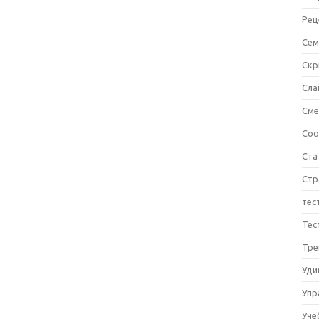
Рец
Сем
Ск
Сла
См
Соо
Ста
Стр
тес
Тес
Тре
Уди
Упр
Уче