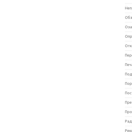
Неп
Об
Оза
Оп
Отк
Пер
Печ
Под
Пор
Пос
Пре
Про
Рад
Рек