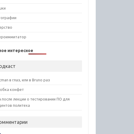
шки
тографии
ерство
ероиммитатор
мое интересное
одкаст
tman в глаз, или в Bruno раз
обка конфет
 после лекции о тестировании ПО для
дентов политеха
омментарии