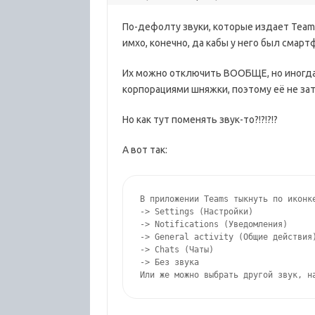
По-дефолту звуки, которые издает Tea
имхо, конечно, да кабы у него был смарт
Их можно отключить ВООБЩЕ, но иногда 
корпорациями шняжки, поэтому еë не зат
Но как тут поменять звук-то?!?!?!?
А вот так:
В приложении Teams тыкнуть по иконке
-> Settings (Настройки)

-> Notifications (Уведомления)

-> General activity (Общие действия)
-> Chats (Чаты)

-> Без звука

Или же можно выбрать другой звук, н