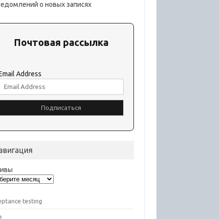
ведомлений о новых записях
Почтовая рассылка
Email Address
авигация
хивы
eptance testing
e