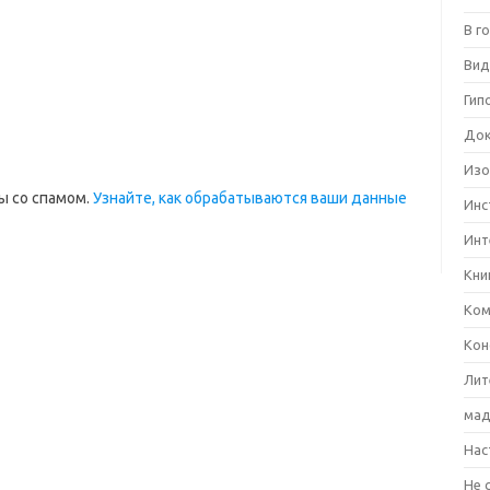
В г
Вид
Гип
Док
Изо
ы со спамом.
Узнайте, как обрабатываются ваши данные
Инс
Инт
Кни
Ком
Кон
Лит
мад
Нас
Не 