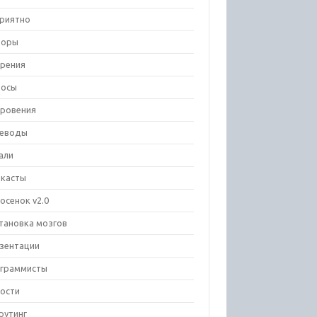
риятно
зоры
рения
росы
ровения
еводы
али
касты
осенок v2.0
тановка мозгов
зентации
граммисты
ости
рутинг