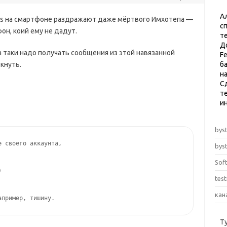
А
ms на смартфоне раздражают даже мëртвого Имхотепа —
с
фон, коий ему не дадут.
т
Д
таки надо получать сообщения из этой навязанной
F
кнуть.
б
н
С
те
и
byst
 своего аккаунта,

byst
Sof


tes
кан
апример, тишину.
Т