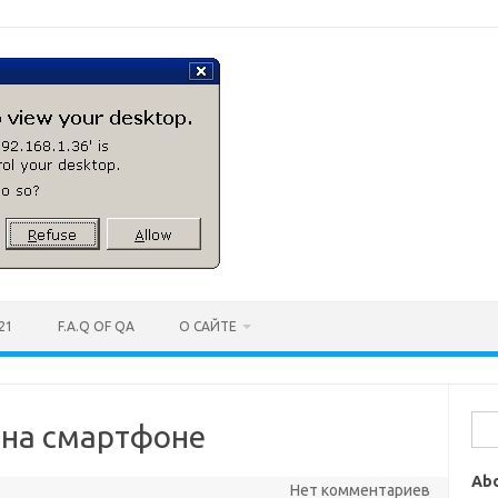
21
F.A.Q OF QA
О САЙТЕ
Най
 на смартфоне
Ab
Нет комментариев