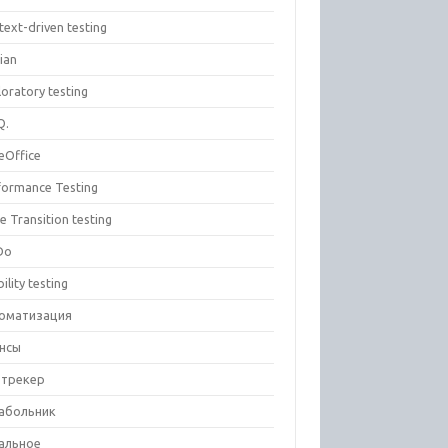
text-driven testing
ian
oratory testing
Q.
eOffice
formance Testing
e Transition testing
Do
ility testing
оматизация
нсы
-трекер
абольник
альное