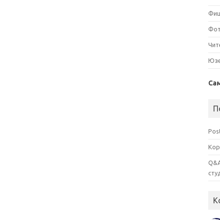
Фи
Фо
Чит
Юз
Са
П
Pos
Кор
Q&A
сту
К