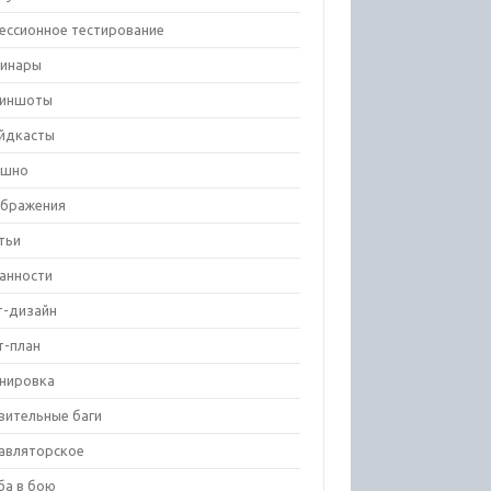
ессионное тестирование
инары
риншоты
йдкасты
ешно
бражения
тьи
анности
т-дизайн
т-план
нировка
вительные баги
авляторское
ба в бою