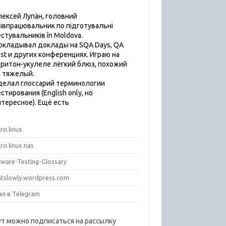
лексей Лупàн, головний
пiвпрацювальник по підготувальні
естувальників în Moldova.
окладывал доклады на SQA Days, QA
est и других конференциях. Играю на
аритон-укулеле лёгкий блюз, похожий
а тяжелый.
делал глоссарий терминологии
стирования (English only, но
нтересное). Ещё есть
ro.linux
ro.linux.nas
tware-Testing-Glossary
titslowly.wordpress.com
ал в Telegram
ут можно подписаться на рассылку