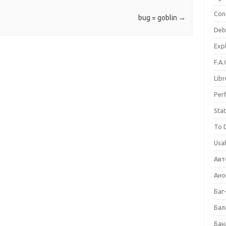
ицировался Какие
отдельности очень многое
ы…
подсказывают сами по…
Con
bug = goblin
→
Deb
Expl
F.A.
Libr
Per
Stat
To 
Usab
Авт
Ано
Баг
Бал
Бан