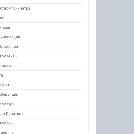
остях у психиатра
ео
отезы
ументация
бражения
трументы
ервью
ги
иксы
ференции
ература
ам Козятина
тройки
смешно