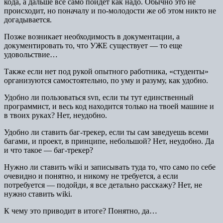
кода, а дальше все само пойдет как надо. Обычно это не
происходит, но поначалу и по-молодости же об этом никто не
догадывается.
Позже возникает необходимость в документации, а
документировать то, что УЖЕ существует — то еще
удовольствие…
Также если нет под рукой опытного работника, «студенты»
организуются самостоятельно, по уму и разуму, как удобно.
Удобно ли пользоваться svn, если ты тут единственный
программист, и весь код находится только на твоей машине и
в твоих руках? Нет, неудобно.
Удобно ли ставить баг-трекер, если ты сам заведуешь всеми
багами, и проект, в принципе, небольшой? Нет, неудобно. Да
и что такое — баг-трекер?
Нужно ли ставить wiki и записывать туда то, что само по себе
очевидно и понятно, и никому не требуется, а если
потребуется — подойди, я все детально расскажу? Нет, не
нужно ставить wiki.
К чему это приводит в итоге? Понятно, да…