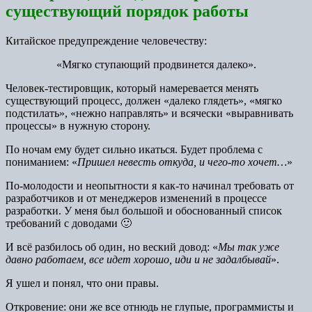
существующий порядок работы
Китайское предупреждение человечеству:
«Мягко ступающий продвинется далеко».
Человек-тестировщик, который намеревается менять
существующий процесс, должен «далеко глядеть», «мягко
подстилать», «нежно направлять» и всячески «выравнивать
процессы» в нужную сторону.
По ночам ему будет сильно икаться. Будет проблема с
пониманием: «
Пришел невесть откуда, и чего-то хочет…
»
По-молодости и неопытности я как-то начинал требовать от
разработчиков и от менеджеров изменений в процессе
разработки. У меня был большой и обоснованный список
требований с доводами 🙂
И всё разбилось об один, но веский довод: «
Мы так уже
давно работаем, все идет хорошо, иди и не задалбывай
».
Я ушел и понял, что они правы.
Откровение: они же все отнюдь не глупые, программисты и