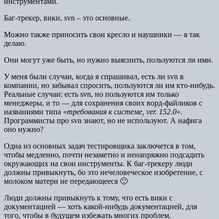
инструментами.
Баг-трекер, вики, svn – это основные.
Можно также приносить свои кресло и наушники — я так
делаю.
Они могут уже быть, но нужно выяснить, пользуются ли ими.
У меня были случаи, когда я спрашивал, есть ли svn в
компании, но забывал спросить, пользуются ли им кто-нибудь.
Реальные случаи: есть svn, но пользуются им только
менеджеры, и то — для сохранения своих ворд-файликов с
названиями типа «
требования к системе, ver. 152.0
».
Программисты про svn знают, но не используют. А нафига
оно нужно?
Одна из основных задач тестировщика заключется в том,
чтобы медленно, почти незаметно и ненапряжно подсадить
окружающих на свои инструменты. К баг-трекеру люди
должны привыкнуть, бо это нечеловеческое изобретение, с
молоком матери не передающееся 🙂
Люди должны привыкнуть к тому, что есть вики с
документацией — хоть какой-нибудь документацией, для
того, чтобы в будущем избежать многих проблем.