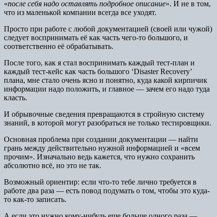
«
после себя надо оставлять подробное описание
». И не в том,
что из маленькой компании всегда все уходят.
Просто при работе с любой документацией (своей или чужой)
следует воспринимать её как часть чего-то большого, и
соответственно её обрабатывать.
После того, как я стал воспринимать каждый тест-план и
каждый тест-кейс как часть большого ‘Disaster Recovery’
плана, мне стало очень ясно и понятно, куда какой кирпичик
информации надо положить, и главное — зачем его надо туда
класть.
И обрывочные сведения превращаются в стройную систему
знаний, в которой могут разобраться не только тестировщики.
Основная проблема при создании документации — найти
грань между действительно нужной информацией и «всем
прочим». Изначально ведь кажется, что нужно сохранить
абсолютно всё, но это не так.
Возможный ориентир: если что-то тебе лично требуется в
работе два раза — есть повод подумать о том, чтобы это куда-
то как-то записать.
А если это нужно кому-нибудь еще больше одного раза —