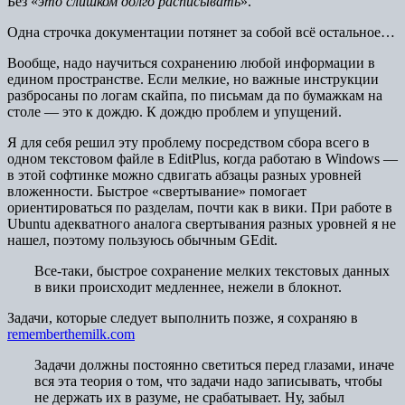
Без «
это слишком долго расписывать
».
Одна строчка документации потянет за собой всё остальное…
Вообще, надо научиться сохранению любой информации в
едином пространстве. Если мелкие, но важные инструкции
разбросаны по логам скайпа, по письмам да по бумажкам на
столе — это к дождю. К дождю проблем и упущений.
Я для себя решил эту проблему посредством сбора всего в
одном текстовом файле в EditPlus, когда работаю в Windows —
в этой софтинке можно сдвигать абзацы разных уровней
вложенности. Быстрое «свертывание» помогает
ориентироваться по разделам, почти как в вики. При работе в
Ubuntu адекватного аналога свертывания разных уровней я не
нашел, поэтому пользуюсь обычным GEdit.
Все-таки, быстрое сохранение мелких текстовых данных
в вики происходит медленнее, нежели в блокнот.
Задачи, которые следует выполнить позже, я сохраняю в
rememberthemilk.com
Задачи должны постоянно светиться перед глазами, иначе
вся эта теория о том, что задачи надо записывать, чтобы
не держать их в разуме, не срабатывает. Ну, забыл