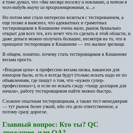
я тоже думал, что «
два месяца посижу и покликаю, а потом я
чего-нибудь выучу из программирования, и…»
Но потом мне стало интересно возиться с тестированием, а
еще позже я выяснил, что адекватных и грамотных
тестировщиков в Кишиневе очень мало, рынок буквально
открыт для всех тех, кто хочет что-то сделать в этой области, и
даже деньги можно получать большие, несмотря на то, что в
принципе тестировщик в Кишиневе — это жалкое зрелище.
В общем, понятно, почему стать тестировщиков в Кишиневе
весьма просто.
«Входная цена» в профессию весьма низка, вакансии для
юниоров были, есть и всегда будут (только искать надо не по
объявлениям, где пишут о том, что «нужен супер-
профессионал»), и если не искать сходу «тыщу долларов для
начала», работу тестировщиком найти можно быстро.
Сложнее опытным тестировщикам, а также тест-менеджерам
— тут рынок более узкий, ибо это дело ответственное, а
потому сразу дорогое.
Главный вопрос: Кто ты? QC
дрожащее, или QA?