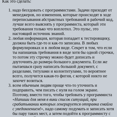
Как это сделать:
надо беседовать с программистами. Задачи приходят от
менеджеров, но изменения, которые происходят в ходе
переписывания абстрактных требований в рабочий код,
лучше всего выяснять у программиста, который эти
требования только что воплотил. Это пульс, это
настоящий источник знаний.
любая информация, которая попадает к тестировщику,
должна быть где-то и как-то записана. В любых
формулировках и в любом виде. Секрет в том, что если
ты напишешь требования в виде хотя бы одной строчки,
то потом эту строчку можно будет дописать и
доуточнять до размера большого документа. Если же
пытаешься сразу написать большой документ, с
разделами, титулами и колонтитулами, то вероятнее
всего, получится какая-то фигня, с которой никто не
захочет возиться.
всем обычным людям проще что-то уточнить и
подправить, чем писать с нуля на голом экране.
Поэтому, вместо того, чтобы требовать у программиста
«
Напиши для меня в вики список ситуаций, при
срабатывании которых генерируется отправка емайла
с уведомлением!
», надо самому подумать и записать хотя
бы пару таких мест, а затем подойти к программисту с