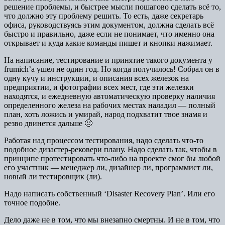
решение проблемы, и быстрее мысли пошагово сделать всё то,
что должно эту проблему решить. То есть, даже секретарь
офиса, руководствуясь этим документом, должна сделать всё
быстро и правильно, даже если не понимает, что именно она
открывает и куда какие команды пишет и кнопки нажимает.
На написание, тестирование и принятие такого документа у
frumich’a ушел не один год. Но когда получилось! Собрал он в
одну кучу и инструкции, и описания всех железок на
предприятии, и фотографии всех мест, где эти железки
находятся, и ежедневную автоматическую проверку наличия
определенного железа на рабочих местах наладил — полный
план, хоть ложись и умирай, народ подхватит твое знамя и
резво двинется дальше 🙂
Работая над процессом тестирования, надо сделать что-то
подобное дизастер-рековери плану. Надо сделать так, чтобы в
принципе протестировать что-либо на проекте смог бы любой
его участник — менеджер ли, дизайнер ли, программист ли,
новый ли тестировщик (ли).
Надо написать собственный ‘Disaster Recovery Plan’. Или его
точное подобие.
Дело даже не в том, что мы внезапно смертны. И не в том, что