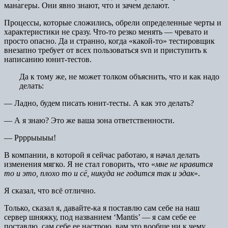
манагеры. Они явно знают, что и зачем делают.
Процессы, которые сложились, обрели определенные черты и
характеристики не сразу. Что-то резко менять — чревато и
просто опасно. Да и странно, когда «какой-то» тестировщик
внезапно требует от всех пользоваться svn и приступить к
написанию юнит-тестов.
Да к тому же, не может толком объяснить, что и как надо
делать:
— Ладно, будем писать юнит-тесты. А как это делать?
— А я знаю? Это же ваша зона ответственности.
— Ррррыыыы!
В компании, в которой я сейчас работаю, я начал делать
изменения мягко. Я не стал говорить, что «
мне не нравится
то и это, плохо то и сё, никуда не годится так и эдак
».
Я сказал, что всё отлично.
Только, сказал я, давайте-ка я поставлю сам себе на наш
сервер шняжку, под названием ‘Mantis’ — я сам себе ее
поставлю, сам себе ее настрою, вам это вообще ни к чему.