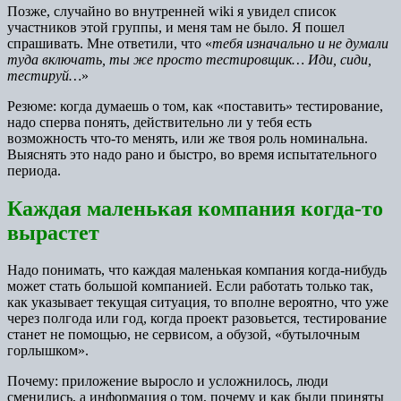
Позже, случайно во внутренней wiki я увидел список
участников этой группы, и меня там не было. Я пошел
спрашивать. Мне ответили, что «
тебя изначально и не думали
туда включать, ты же просто тестировщик… Иди, сиди,
тестируй…
»
Резюме: когда думаешь о том, как «поставить» тестирование,
надо сперва понять, действительно ли у тебя есть
возможность что-то менять, или же твоя роль номинальна.
Выяснять это надо рано и быстро, во время испытательного
периода.
Каждая маленькая компания когда-то
вырастет
Надо понимать, что каждая маленькая компания когда-нибудь
может стать большой компанией. Если работать только так,
как указывает текущая ситуация, то вполне вероятно, что уже
через полгода или год, когда проект разовьется, тестирование
станет не помощью, не сервисом, а обузой, «бутылочным
горлышком».
Почему: приложение выросло и усложнилось, люди
сменились, а информация о том, почему и как были приняты