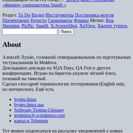
«фишки» скриншотера SnagIt »
Раздел:
To Do
Видео
Инструменты
Постановка мозгов
Презентации
Радости
Скриншоты
Фишки
Метки:
Bug
Shooting
,
PicPic
,
SnagIt
,
X-ScreenShot
,
XnView
,
Хватит тупить
Найти:
About
Алексей Лупàн, головний спiвпрацювальник по підготувальні
тестувальників în Moldova.
Докладывал доклады на SQA Days, QA Fest и других
конференциях. Играю на баритон-укулеле лёгкий блюз,
похожий на тяжелый.
Сделал глоссарий терминологии тестирования (English only,
но интересное). Ещё есть
bystro.linux
bystro.linux.nas
Software-Testing-Glossary
testitslowly.wordpress.com
канал в Telegram
Тут можно подписаться на рассылку уведомлений о новых