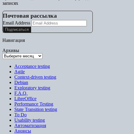
записях
Почтовая рассылка
Email Address
Навигация
Архивы
Acceptance testing
Agile
Context-driven testing
Debian
Exploratory testing
F.A.Q.
LibreOffice
Performance Testing
State Transition testing
To Do
Usability testing
Автоматизация
Анонсы