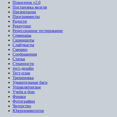
Поросенок v2.0
Постановка мозгов
Презентации
Программисты
Радости
Рекрутинг
Рецессионное тестирование
Семинары
Скриншоты
Слайдкасты
Смешно
Соображения
Статьи
Странности
тест-дизайн
Тест-план
Тренировка
Удивительные баги
Управляторское
Учеба в бою
Фишки
Фотографии
Читерство
Юзероиммитатор