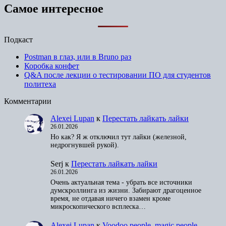
Самое интересное
Подкаст
Postman в глаз, или в Bruno раз
Коробка конфет
Q&A после лекции о тестировании ПО для студентов
политеха
Комментарии
Alexei Lupan
к
Перестать лайкать лайки
26.01.2026
Но как? Я ж отключил тут лайки (железной,
недрогнувшей рукой).
Serj
к
Перестать лайкать лайки
26.01.2026
Очень актуальная тема - убрать все источники
думскроллинга из жизни. Забирают драгоценное
время, не отдавая ничего взамен кроме
микроскопического всплеска…
Alexei Lupan
к
Voodoo people, magic people