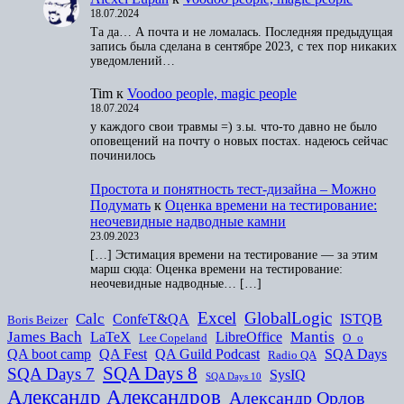
18.07.2024
Та да… А почта и не ломалась. Последняя предыдущая
запись была сделана в сентябре 2023, с тех пор никаких
уведомлений…
Tim
к
Voodoo people, magic people
18.07.2024
у каждого свои травмы =) з.ы. что-то давно не было
оповещений на почту о новых постах. надеюсь сейчас
починилось
Простота и понятность тест-дизайна – Можно
Подумать
к
Оценка времени на тестирование:
неочевидные надводные камни
23.09.2023
[…] Эстимация времени на тестирование — за этим
марш сюда: Оценка времени на тестирование:
неочевидные надводные… […]
Excel
GlobalLogic
Calc
ConfeT&QA
ISTQB
Boris Beizer
James Bach
Mantis
LaTeX
LibreOffice
Lee Copeland
O_o
QA boot camp
QA Fest
QA Guild Podcast
SQA Days
Radio QA
SQA Days 8
SQA Days 7
SysIQ
SQA Days 10
Александр Александров
Александр Орлов