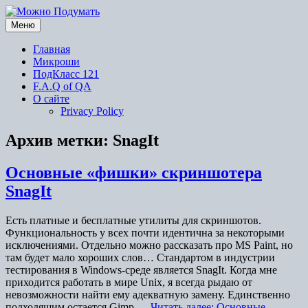
Перейти
к
Меню
содержимому
Главная
Микроши
ПодКласс 121
F.A.Q of QA
О сайте
Privacy Policy
Архив метки:
SnagIt
Основные «фишки» скриншотера
SnagIt
Есть платные и бесплатные утилиты для скриншотов.
Функциональность у всех почти идентична за некоторыми
исключениями. Отдельно можно рассказать про MS Paint, но
там будет мало хороших слов… Стандартом в индустрии
тестирования в Windows-среде является SnagIt. Когда мне
приходится работать в мире Unix, я всегда рыдаю от
невозможности найти ему адекватную замену. Единственно
подходящим остается Gimp,…
Читать далее: Основные