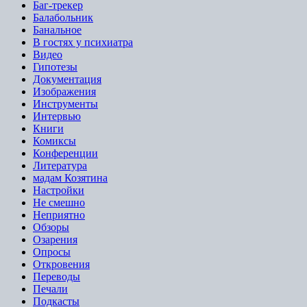
Баг-трекер
Балабольник
Банальное
В гостях у психиатра
Видео
Гипотезы
Документация
Изображения
Инструменты
Интервью
Книги
Комиксы
Конференции
Литература
мадам Козятина
Настройки
Не смешно
Неприятно
Обзоры
Озарения
Опросы
Откровения
Переводы
Печали
Подкасты