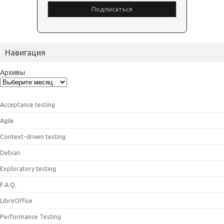
Навигация
Архивы
Acceptance testing
Agile
Context-driven testing
Debian
Exploratory testing
F.A.Q.
LibreOffice
Performance Testing