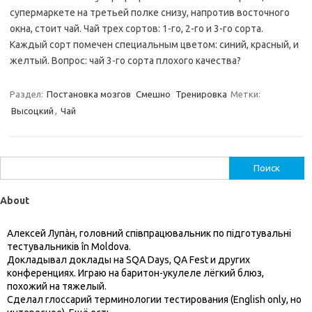
супермаркете на третьей полке снизу, напротив восточного
окна, стоит чай. Чай трех сортов: 1-го, 2-го и 3-го сорта.
Каждый сорт помечен специальным цветом: синий, красный, и
желтый. Вопрос: чай 3-го сорта плохого качества?
Раздел:
Постановка мозгов
Смешно
Тренировка
Метки:
Высоцкий
,
Чай
Найти:
About
Алексей Лупàн, головний спiвпрацювальник по підготувальні
тестувальників în Moldova.
Докладывал доклады на SQA Days, QA Fest и других
конференциях. Играю на баритон-укулеле лёгкий блюз,
похожий на тяжелый.
Сделал глоссарий терминологии тестирования (English only, но