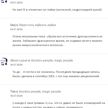
26.01.2026
Но как? Я ж отключил тут лайки (железной, недрогнувшей рукой).
Serj
к
Перестать лайкать лайки
26.01.2026
Очень актуальная тема - убрать все источники думскроллинга из
жизни. Забирают драгоценное время, не отдавая ничего взамен
кроме микроскопического всплеска…
Alexei Lupan
к
Voodoo people, magic people
18.07.2024
Та да… А почта и не ломалась. Последняя предыдущая запись
была сделана в сентябре 2023, с тех пор никаких уведомлений…
Tim
к
Voodoo people, magic people
18.07.2024
у каждого свои травмы =) з.ы. что-то давно не было оповещений на
почту о новых постах. надеюсь сейчас починилось