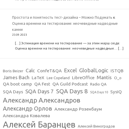
Простота и понятность тест-дизайна – Можно Подумать
к
Оценка времени на тестирование: неочевидные надводные
камни
23.09.2023
[…] Эстимация времени на тестирование — за этим марш сюда:
Оценка времени на тестирование: неочевидные надводные… […]
Excel
GlobalLogic
Calc
ConfeT&QA
ISTQB
Boris Beizer
James Bach
Mantis
LaTeX
LibreOffice
Lee Copeland
O_o
QA boot camp
QA Fest
QA Guild Podcast
Radio QA
SQA Days 8
SQA Days 7
SQA Days
SysIQ
SQA Days 10
Александр Александров
Александр Орлов
Александр Розенбаум
Александра Ковалева
Алексей Баранцев
Алексей Виноградов