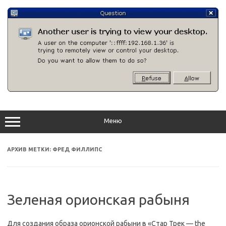
Перейти
к
содержимому
Меню
АРХИВ МЕТКИ:
ФРЕД ФИЛЛИПС
Зеленая орионская рабыня
Для создания образа орионской рабыни в «Стар Трек — the