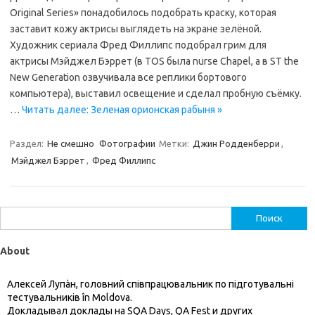
Original Series» понадобилось подобрать краску, которая
заставит кожу актрисы выглядеть на экране зелёной.
Художник сериала Фред Филлипс подобрал грим для
актрисы Мэйджел Бэррет (в TOS была nurse Chapel, а в ST the
New Generation озвучивала все реплики бортового
компьютера), выставил освещение и сделал пробную съёмку.
…
Читать далее: Зеленая орионская рабыня »
Раздел:
Не смешно
Фотографии
Метки:
Джин Родденберри
,
Мэйджел Бэррет
,
Фред Филлипс
Найти:
About
Алексей Лупàн, головний спiвпрацювальник по підготувальні
тестувальників în Moldova.
Докладывал доклады на SQA Days, QA Fest и других