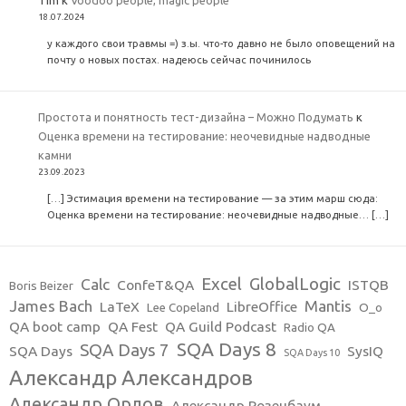
Tim
к
Voodoo people, magic people
18.07.2024
у каждого свои травмы =) з.ы. что-то давно не было оповещений на
почту о новых постах. надеюсь сейчас починилось
Простота и понятность тест-дизайна – Можно Подумать
к
Оценка времени на тестирование: неочевидные надводные
камни
23.09.2023
[…] Эстимация времени на тестирование — за этим марш сюда:
Оценка времени на тестирование: неочевидные надводные… […]
Excel
GlobalLogic
Calc
ConfeT&QA
ISTQB
Boris Beizer
James Bach
Mantis
LaTeX
LibreOffice
Lee Copeland
O_o
QA boot camp
QA Fest
QA Guild Podcast
Radio QA
SQA Days 8
SQA Days 7
SQA Days
SysIQ
SQA Days 10
Александр Александров
Александр Орлов
Александр Розенбаум