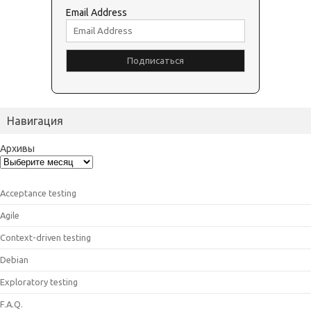
Email Address
Навигация
Архивы
Acceptance testing
Agile
Context-driven testing
Debian
Exploratory testing
F.A.Q.