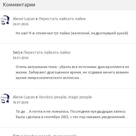
Комментарии
Alexei Lupan
к
Перестать лайкать лайки
26.01.2026
Но как? Я ж отключил тут лайки (железной, недрогнувшей рукой).
Serj
к
Перестать лайкать лайки
26.01.2026
Очень актуальная тема - убрать все источники думскроллинга из
жизни. Забирают драгоценное время, не отдавая ничего взамен
кроме микроскопического всплеска…
Alexei Lupan
к
Voodoo people, magic people
18.07.2024
Та да… А почта и не ломалась. Последняя предыдущая запись
была сделана в сентябре 2023, с тех пор никаких уведомлений…