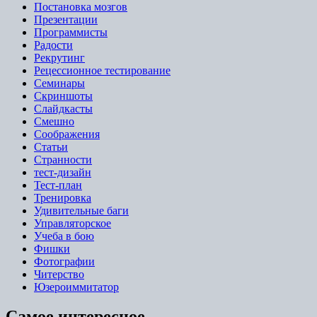
Постановка мозгов
Презентации
Программисты
Радости
Рекрутинг
Рецессионное тестирование
Семинары
Скриншоты
Слайдкасты
Смешно
Соображения
Статьи
Странности
тест-дизайн
Тест-план
Тренировка
Удивительные баги
Управляторское
Учеба в бою
Фишки
Фотографии
Читерство
Юзероиммитатор
Самое интересное