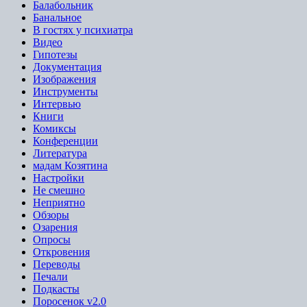
Балабольник
Банальное
В гостях у психиатра
Видео
Гипотезы
Документация
Изображения
Инструменты
Интервью
Книги
Комиксы
Конференции
Литература
мадам Козятина
Настройки
Не смешно
Неприятно
Обзоры
Озарения
Опросы
Откровения
Переводы
Печали
Подкасты
Поросенок v2.0