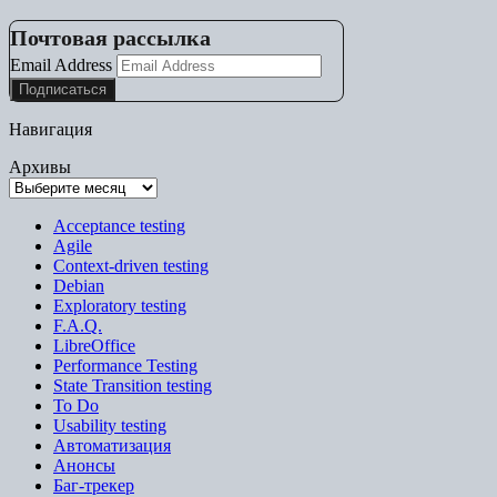
Почтовая рассылка
Email Address
Навигация
Архивы
Acceptance testing
Agile
Context-driven testing
Debian
Exploratory testing
F.A.Q.
LibreOffice
Performance Testing
State Transition testing
To Do
Usability testing
Автоматизация
Анонсы
Баг-трекер