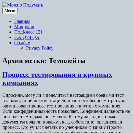
Перейти
к
Меню
содержимому
Главная
Микроши
ПодКласс 121
F.A.Q of QA
О сайте
Privacy Policy
Архив метки:
Темплейты
Процесс тестирования в крупных
компаниях
Спросили, могу ли я поделиться настоящими боевыми тест-
планами, иной документацией, просто чтобы посмотреть, как
организован процесс тестирования в крупных компаниях.
Если конфиденциальность позволяет. Конфиденциальность не
позволяет. Это даже не смешно. К тому же, одни только
документы вряд ли покажут, как, собственно, организован
процесс. Кто учился летать по-учебникам физики? Просто
ознакомиться с темплейтами подобных документов можно…