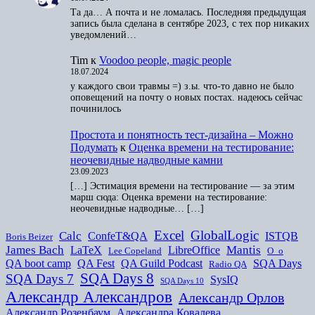
Та да… А почта и не ломалась. Последняя предыдущая
запись была сделана в сентябре 2023, с тех пор никаких
уведомлений…
Tim
к
Voodoo people, magic people
18.07.2024
у каждого свои травмы =) з.ы. что-то давно не было
оповещений на почту о новых постах. надеюсь сейчас
починилось
Простота и понятность тест-дизайна – Можно
Подумать
к
Оценка времени на тестирование:
неочевидные надводные камни
23.09.2023
[…] Эстимация времени на тестирование — за этим
марш сюда: Оценка времени на тестирование:
неочевидные надводные… […]
Excel
GlobalLogic
Calc
ConfeT&QA
ISTQB
Boris Beizer
James Bach
Mantis
LaTeX
LibreOffice
Lee Copeland
O_o
QA boot camp
QA Fest
QA Guild Podcast
SQA Days
Radio QA
SQA Days 8
SQA Days 7
SysIQ
SQA Days 10
Александр Александров
Александр Орлов
Александр Розенбаум
Александра Ковалева