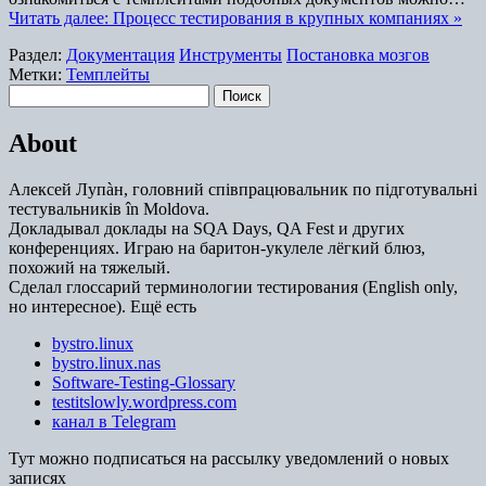
Читать далее: Процесс тестирования в крупных компаниях »
Раздел:
Документация
Инструменты
Постановка мозгов
Метки:
Темплейты
Найти:
About
Алексей Лупàн, головний спiвпрацювальник по підготувальні
тестувальників în Moldova.
Докладывал доклады на SQA Days, QA Fest и других
конференциях. Играю на баритон-укулеле лёгкий блюз,
похожий на тяжелый.
Сделал глоссарий терминологии тестирования (English only,
но интересное). Ещё есть
bystro.linux
bystro.linux.nas
Software-Testing-Glossary
testitslowly.wordpress.com
канал в Telegram
Тут можно подписаться на рассылку уведомлений о новых
записях