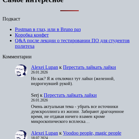
Подкаст
Postman в глаз, или в Bruno раз
Коробка конфет
Q&A после лекции о тестировании ПО для студентов
политеха
Комментарии
Alexei Lupan
к
Перестать лайкать лайки
26.01.2026
Но как? Я ж отключил тут лайки (железной,
недрогнувшей рукой).
Serj
к
Перестать лайкать лайки
26.01.2026
Очень актуальная тема - убрать все источники
думскроллинга из жизни. Забирают драгоценное
время, не отдавая ничего взамен кроме
микроскопического всплеска…
Alexei Lupan
к
Voodoo people, magic people
18.07.2024